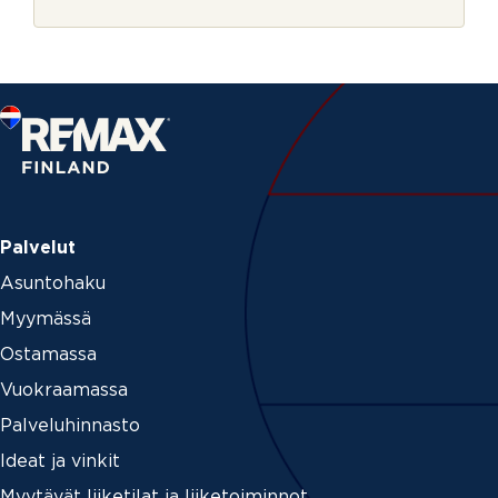
r
i
j
n
e
U
u
t
i
s
k
i
r
j
e
Palvelut
Asuntohaku
Myymässä
Ostamassa
Vuokraamassa
Palveluhinnasto
Ideat ja vinkit
Myytävät liiketilat ja liiketoiminnot