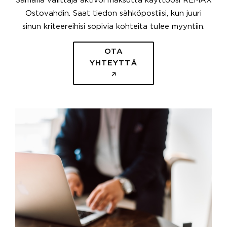
Samalla välittäjä aktivoi maksutta käyttöösi REMAX
Ostovahdin. Saat tiedon sähköpostiisi, kun juuri
sinun kriteereihisi sopivia kohteita tulee myyntiin.
OTA
YHTEYTTÄ