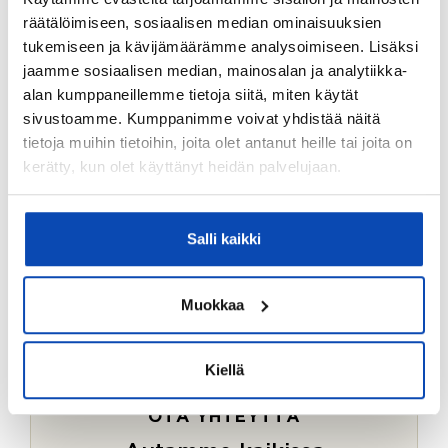
Ostotoimeksiantopalvelumme sopii myös esimerkiksi
räätälöimiseen, sosiaalisen median ominaisuuksien
sijoitus- ja vapaa-ajan asuntojen ostoon.
tukemiseen ja kävijämäärämme analysoimiseen. Lisäksi
jaamme sosiaalisen median, mainosalan ja analytiikka-
LUE LISÄÄ
alan kumppaneillemme tietoja siitä, miten käytät
sivustoamme. Kumppanimme voivat yhdistää näitä
tietoja muihin tietoihin, joita olet antanut heille tai joita on
kerätty, kun olet käyttänyt heidän palvelujaan.
Salli kaikki
Muokkaa
Kiellä
OTA YHTEYTTÄ