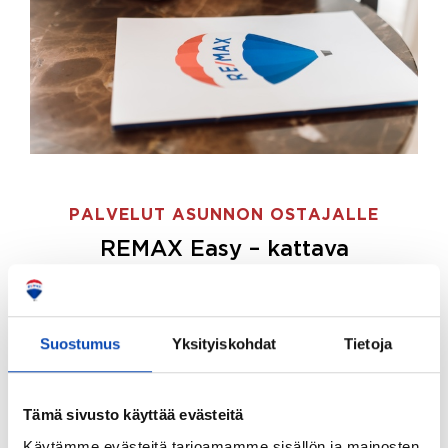
PALVELUT ASUNNON OSTAJALLE
REMAX Easy – kattava
palvelupaketti asunnon ostoon
REMAX Easy on palvelupakettimme asunnon
ostajille.
Tee ostotoimeksianto ja etsimme juuri
Suostumus
Yksityiskohdat
Tietoja
sinulle sopivan kodin, eikä sinun tarvitse nähdä
vaivaa sen löytämiseksi.
Tämä sivusto käyttää evästeitä
Hoidamme koko ostoprosessin puolestasi.
Käytämme evästeitä tarjoamamme sisällön ja mainosten