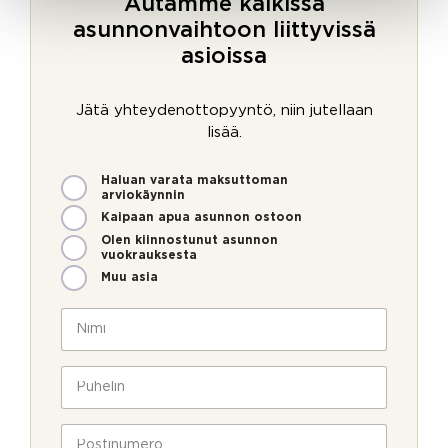
Autamme kaikissa
asunnonvaihtoon liittyvissä
asioissa
Jätä yhteydenottopyyntö, niin jutellaan
lisää.
M
Haluan varata maksuttoman
i
arviokäynnin
t
Kaipaan apua asunnon ostoon
e
Olen kiinnostunut asunnon
n
vuokrauksesta
v
Muu asia
o
i
N
m
i
m
m
e
i
P
o
*
u
l
h
l
e
P
a