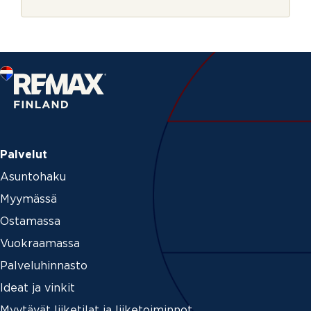
r
j
e
Palvelut
Asuntohaku
Myymässä
Ostamassa
Vuokraamassa
Palveluhinnasto
Ideat ja vinkit
Myytävät liiketilat ja liiketoiminnot