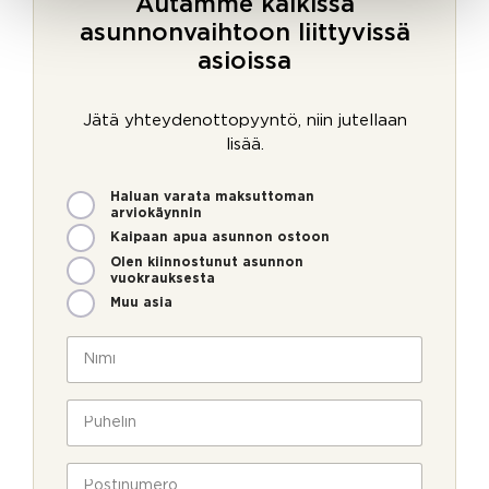
Autamme kaikissa
asunnonvaihtoon liittyvissä
asioissa
Jätä yhteydenottopyyntö, niin jutellaan
lisää.
M
Haluan varata maksuttoman
i
arviokäynnin
t
Kaipaan apua asunnon ostoon
e
Olen kiinnostunut asunnon
n
vuokrauksesta
v
Muu asia
o
i
N
m
i
m
m
e
i
P
o
*
u
l
h
P
l
e
P
o
a