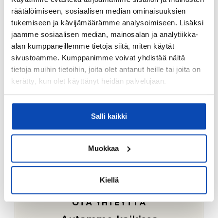
Ostotoimeksiantopalvelumme sopii myös esimerkiksi
räätälöimiseen, sosiaalisen median ominaisuuksien
sijoitus- ja vapaa-ajan asuntojen ostoon.
tukemiseen ja kävijämäärämme analysoimiseen. Lisäksi
jaamme sosiaalisen median, mainosalan ja analytiikka-
LUE LISÄÄ
alan kumppaneillemme tietoja siitä, miten käytät
sivustoamme. Kumppanimme voivat yhdistää näitä
tietoja muihin tietoihin, joita olet antanut heille tai joita on
kerätty, kun olet käyttänyt heidän palvelujaan.
Salli kaikki
Muokkaa
Kiellä
OTA YHTEYTTÄ