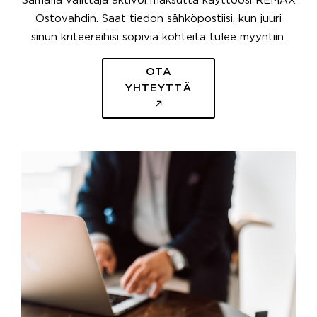
Samalla välittäjä aktivoi maksutta käyttöösi REMAX
Ostovahdin. Saat tiedon sähköpostiisi, kun juuri
sinun kriteereihisi sopivia kohteita tulee myyntiin.
OTA
YHTEYTTÄ