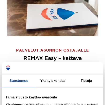
PALVELUT ASUNNON OSTAJALLE
REMAX Easy – kattava
palvelupaketti asunnon ostoon
REMAX Easy on palvelupakettimme asunnon
ostajille.
Tee ostotoimeksianto ja etsimme juuri
Suostumus
Yksityiskohdat
Tietoja
sinulle sopivan kodin, eikä sinun tarvitse nähdä
vaivaa sen löytämiseksi.
Tämä sivusto käyttää evästeitä
Hoidamme koko ostoprosessin puolestasi.
Käytämme evästeitä tarjoamamme sisällön ja mainosten