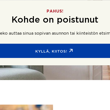
PAHUS!
Kohde on poistunut
ko auttaa sinua sopivan asunnon tai kiinteistön etsim
KYLLÄ, KIITOS!