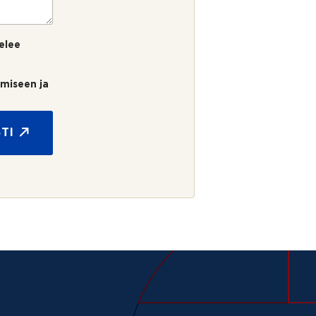
elee
umiseen ja
TI