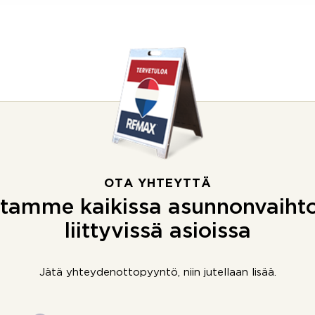
OTA YHTEYTTÄ
tamme kaikissa asunnonvaiht
liittyvissä asioissa
Jätä yhteydenottopyyntö, niin jutellaan lisää.