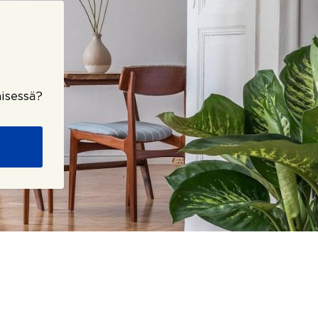
isessä?