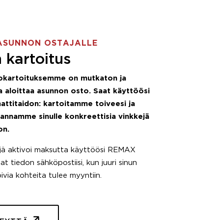
ASUNNON OSTAJALLE
 kartoitus
okartoituksemme on mutkaton ja
 aloittaa asunnon osto. Saat käyttöösi
attitaidon: kartoitamme toiveesi ja
 annamme sinulle konkreettisia vinkkejä
on.
äjä aktivoi maksutta käyttöösi REMAX
t tiedon sähköpostiisi, kun juuri sinun
pivia kohteita tulee myyntiin.