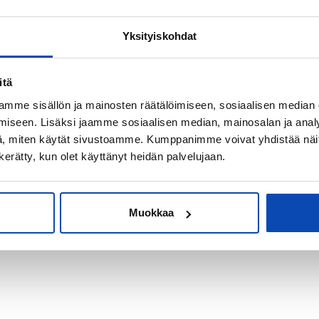
Yksityiskohdat
kiksi sijoitus-
itä
mme sisällön ja mainosten räätälöimiseen, sosiaalisen median
iseen. Lisäksi jaamme sosiaalisen median, mainosalan ja analy
, miten käytät sivustoamme. Kumppanimme voivat yhdistää näitä t
n kerätty, kun olet käyttänyt heidän palvelujaan.
Muokkaa