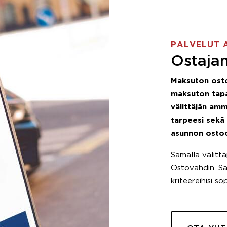
PALVELUT 
Ostajan
Maksuton ost
maksuton tapa
välittäjän amm
tarpeesi sekä
asunnon osto
Samalla välitt
Ostovahdin. Saa
kriteereihisi so