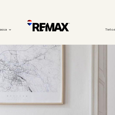
assa
Tieto