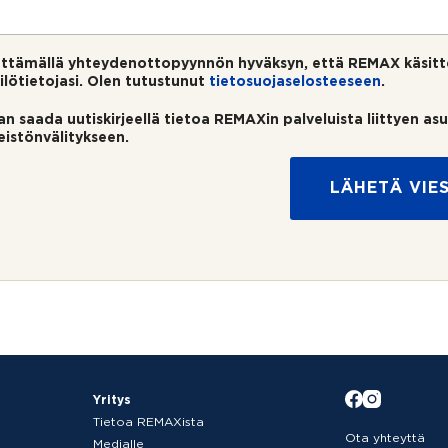
ttämällä yhteydenottopyynnön hyväksyn, että REMAX käsitt
ilötietojasi. Olen tutustunut
tietosuojaselosteeseen
.
an saada uutiskirjeellä tietoa REMAXin palveluista liittyen as
teistönvälitykseen.
LÄHETÄ VIES
Yritys
Tietoa REMAXista
Ota yhteyttä
Medialle