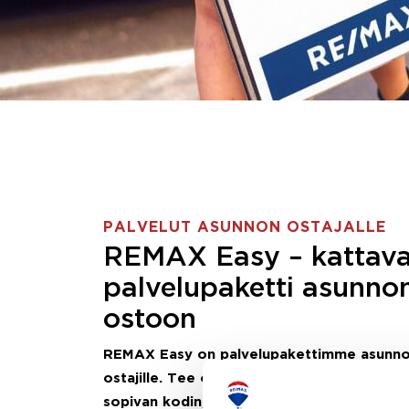
PALVELUT ASUNNON OSTAJALLE
REMAX Easy – kattav
palvelupaketti asunno
ostoon
REMAX Easy on palvelupakettimme asunn
ostajille.
Tee ostotoimeksianto ja etsimme j
sopivan kodin, eikä sinun tarvitse nähdä va