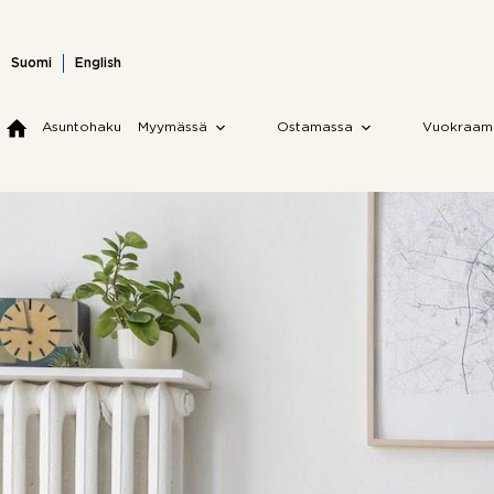
Skip
to
content
Suomi
English
Asuntohaku
Myymässä
Ostamassa
Vuokraam