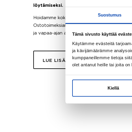
löytämiseksi.
Suostumus
Hoidamme koko ostoprosessin puolestasi.
Ostotoimeksiantopalvelumme sopii myös esimer
ja vapaa-ajan asuntojen ostoon.
Tämä sivusto käyttää eväste
Käytämme evästeitä tarjoama
ja kävijämäärämme analysoim
kumppaneillemme tietoja siitä
LUE LISÄÄ
olet antanut heille tai joita o
Kiellä