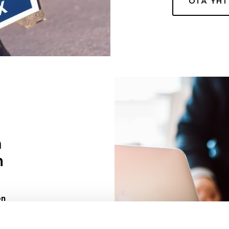
OTA YH
a
n
on
uuri sinulle
ivaa sen