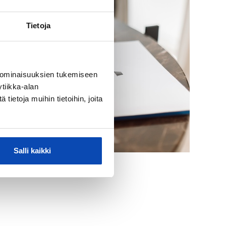
Tietoja
 ominaisuuksien tukemiseen
tiikka-alan
ietoja muihin tietoihin, joita
Salli kaikki