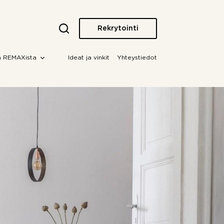
Rekrytointi
a REMAXista
Ideat ja vinkit
Yhteystiedot