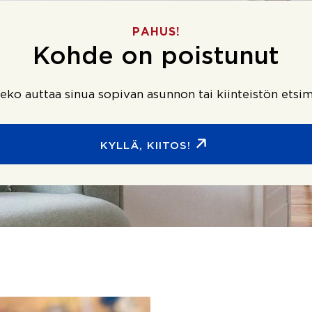
PAHUS!
Kohde on poistunut
ko auttaa sinua sopivan asunnon tai kiinteistön etsim
KYLLÄ, KIITOS!