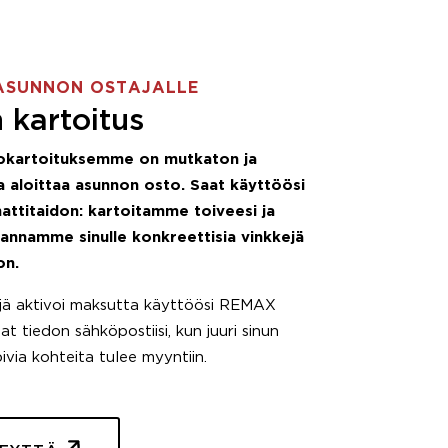
ASUNNON OSTAJALLE
 kartoitus
okartoituksemme on mutkaton ja
 aloittaa asunnon osto. Saat käyttöösi
attitaidon: kartoitamme toiveesi ja
 annamme sinulle konkreettisia vinkkejä
on.
äjä aktivoi maksutta käyttöösi REMAX
t tiedon sähköpostiisi, kun juuri sinun
pivia kohteita tulee myyntiin.