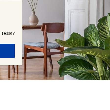
isessä?