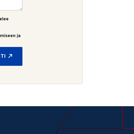
elee
umiseen ja
TI