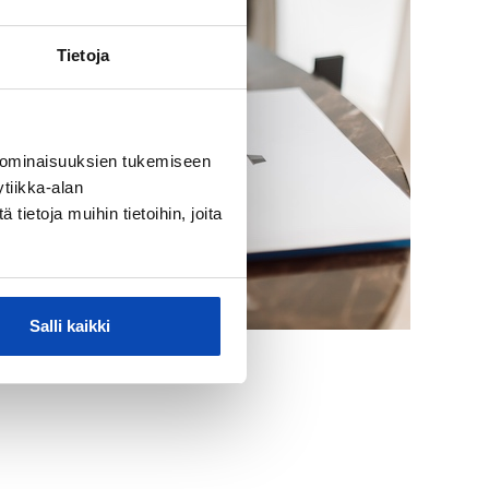
Tietoja
 ominaisuuksien tukemiseen
tiikka-alan
ietoja muihin tietoihin, joita
Salli kaikki