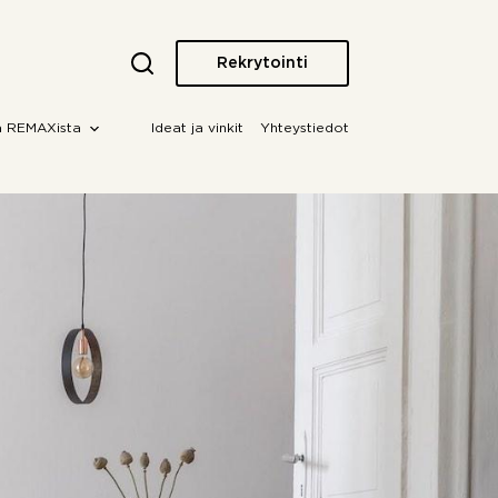
Rekrytointi
a REMAXista
Ideat ja vinkit
Yhteystiedot