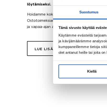
löytämiseksi.
Suostumus
Hoidamme koko ostoprosessin puolestasi.
Ostotoimeksiantopalvelumme sopii myös esimer
ja vapaa-ajan asuntojen ostoon.
Tämä sivusto käyttää eväste
Käytämme evästeitä tarjoama
ja kävijämäärämme analysoim
kumppaneillemme tietoja siitä
LUE LISÄÄ
olet antanut heille tai joita o
Kiellä