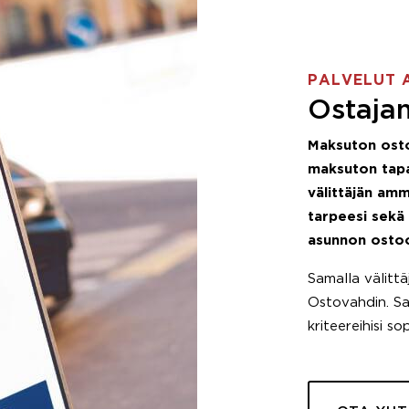
PALVELUT 
Ostajan
Maksuton ost
maksuton tapa
välittäjän amm
tarpeesi sekä
asunnon osto
Samalla välitt
Ostovahdin. Saa
kriteereihisi so