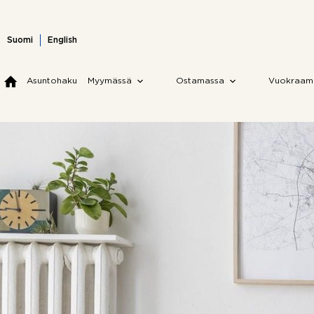
Skip
to
content
Suomi
English
Asuntohaku
Myymässä
Ostamassa
Vuokraam