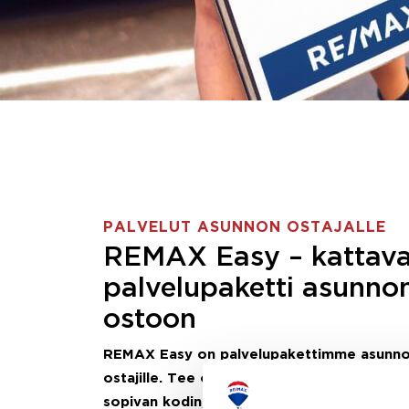
PALVELUT ASUNNON OSTAJALLE
REMAX Easy – kattav
palvelupaketti asunno
ostoon
REMAX Easy on palvelupakettimme asunn
ostajille.
Tee ostotoimeksianto ja etsimme j
sopivan kodin, eikä sinun tarvitse nähdä va