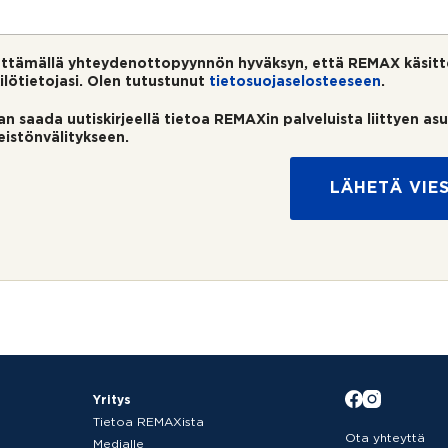
ttämällä yhteydenottopyynnön hyväksyn, että REMAX käsitt
ilötietojasi. Olen tutustunut
tietosuojaselosteeseen
.
an saada uutiskirjeellä tietoa REMAXin palveluista liittyen as
teistönvälitykseen.
LÄHETÄ VIES
Yritys
Tietoa REMAXista
Ota yhteyttä
Medialle