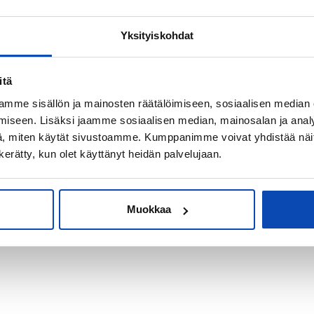
Yksityiskohdat
kiksi sijoitus-
itä
mme sisällön ja mainosten räätälöimiseen, sosiaalisen median
iseen. Lisäksi jaamme sosiaalisen median, mainosalan ja analy
, miten käytät sivustoamme. Kumppanimme voivat yhdistää näitä t
n kerätty, kun olet käyttänyt heidän palvelujaan.
Muokkaa