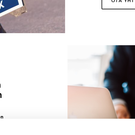
OTA YH
a
n
on
uuri sinulle
ivaa sen