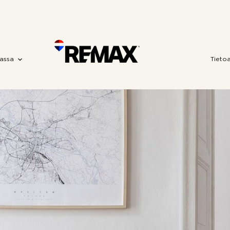
assa
Tieto