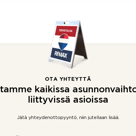
OTA YHTEYTTÄ
tamme kaikissa asunnonvaiht
liittyvissä asioissa
Jätä yhteydenottopyyntö, niin jutellaan lisää.