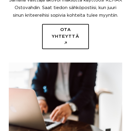
Samalla välittäjä aktivoi maksutta käyttöösi REMAX
Ostovahdin. Saat tiedon sähköpostiisi, kun juuri
sinun kriteereihisi sopivia kohteita tulee myyntiin.
OTA
YHTEYTTÄ