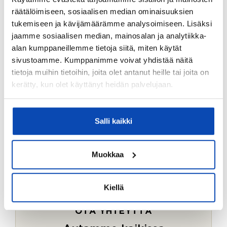
Ostotoimeksiantopalvelumme sopii myös esimerkiksi
räätälöimiseen, sosiaalisen median ominaisuuksien
sijoitus- ja vapaa-ajan asuntojen ostoon.
tukemiseen ja kävijämäärämme analysoimiseen. Lisäksi
jaamme sosiaalisen median, mainosalan ja analytiikka-
LUE LISÄÄ
alan kumppaneillemme tietoja siitä, miten käytät
sivustoamme. Kumppanimme voivat yhdistää näitä
tietoja muihin tietoihin, joita olet antanut heille tai joita on
kerätty, kun olet käyttänyt heidän palvelujaan.
Salli kaikki
Muokkaa
Kiellä
OTA YHTEYTTÄ