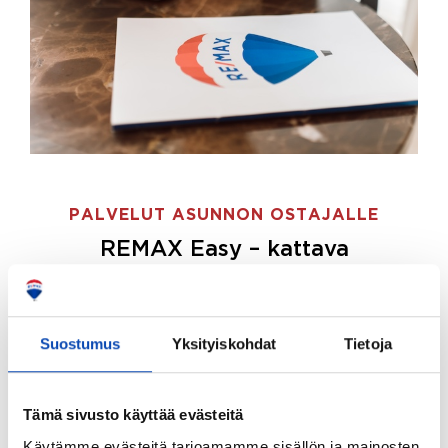
PALVELUT ASUNNON OSTAJALLE
REMAX Easy – kattava
palvelupaketti asunnon ostoon
REMAX Easy on palvelupakettimme asunnon
ostajille.
Tee ostotoimeksianto ja etsimme juuri
Suostumus
Yksityiskohdat
Tietoja
sinulle sopivan kodin, eikä sinun tarvitse nähdä
vaivaa sen löytämiseksi.
Tämä sivusto käyttää evästeitä
Hoidamme koko ostoprosessin puolestasi.
Käytämme evästeitä tarjoamamme sisällön ja mainosten