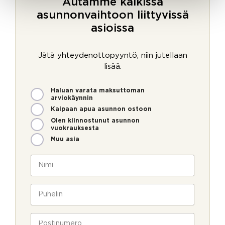
Autamme kaikissa
asunnonvaihtoon liittyvissä
asioissa
Jätä yhteydenottopyyntö, niin jutellaan
lisää.
M
U
Haluan varata maksuttoman
i
u
arviokäynnin
t
t
Kaipaan apua asunnon ostoon
e
i
Olen kiinnostunut asunnon
n
s
vuokrauksesta
v
k
Muu asia
o
i
i
r
N
m
j
i
m
e
m
e
a
i
P
o
v
*
u
l
u
h
l
k
e
P
a
s