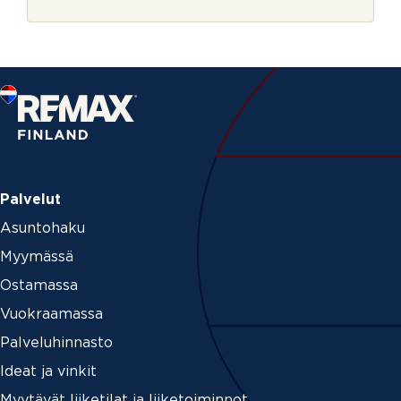
r
j
e
Palvelut
Asuntohaku
Myymässä
Ostamassa
Vuokraamassa
Palveluhinnasto
Ideat ja vinkit
Myytävät liiketilat ja liiketoiminnot