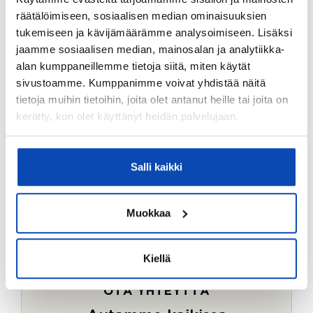
Ostotoimeksiantopalvelumme sopii myös esimerkiksi
räätälöimiseen, sosiaalisen median ominaisuuksien
sijoitus- ja vapaa-ajan asuntojen ostoon.
tukemiseen ja kävijämäärämme analysoimiseen. Lisäksi
jaamme sosiaalisen median, mainosalan ja analytiikka-
LUE LISÄÄ
alan kumppaneillemme tietoja siitä, miten käytät
sivustoamme. Kumppanimme voivat yhdistää näitä
tietoja muihin tietoihin, joita olet antanut heille tai joita on
kerätty, kun olet käyttänyt heidän palvelujaan.
Salli kaikki
Muokkaa
Kiellä
OTA YHTEYTTÄ