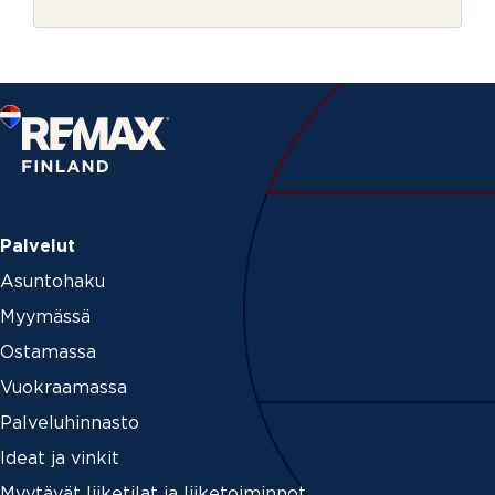
r
j
e
Palvelut
Asuntohaku
Myymässä
Ostamassa
Vuokraamassa
Palveluhinnasto
Ideat ja vinkit
Myytävät liiketilat ja liiketoiminnot