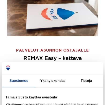
PALVELUT ASUNNON OSTAJALLE
REMAX Easy – kattava
palvelupaketti asunnon ostoon
REMAX Easy on palvelupakettimme asunnon
ostajille.
Tee ostotoimeksianto ja etsimme juuri
Suostumus
Yksityiskohdat
Tietoja
sinulle sopivan kodin, eikä sinun tarvitse nähdä
vaivaa sen löytämiseksi.
Tämä sivusto käyttää evästeitä
Hoidamme koko ostoprosessin puolestasi.
Käytämme evästeitä tarjoamamme sisällön ja mainosten