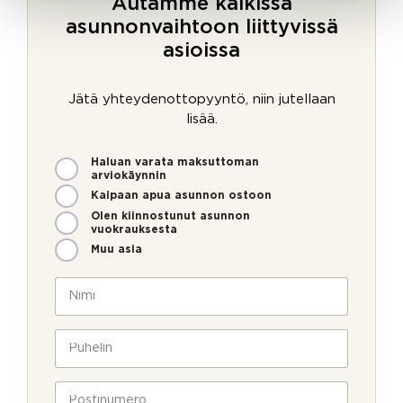
Autamme kaikissa
asunnonvaihtoon liittyvissä
asioissa
Jätä yhteydenottopyyntö, niin jutellaan
lisää.
M
S
Haluan varata maksuttoman
i
ä
arviokäynnin
t
h
Kaipaan apua asunnon ostoon
e
k
Olen kiinnostunut asunnon
n
ö
vuokrauksesta
v
p
Muu asia
o
o
i
s
N
m
t
i
m
i
m
e
V
i
P
o
i
*
u
l
e
h
l
s
e
P
a
t