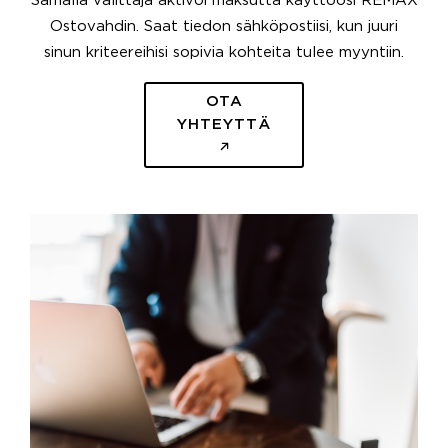
Samalla välittäjä aktivoi maksutta käyttöösi REMAX
Ostovahdin. Saat tiedon sähköpostiisi, kun juuri
sinun kriteereihisi sopivia kohteita tulee myyntiin.
OTA
YHTEYTTÄ