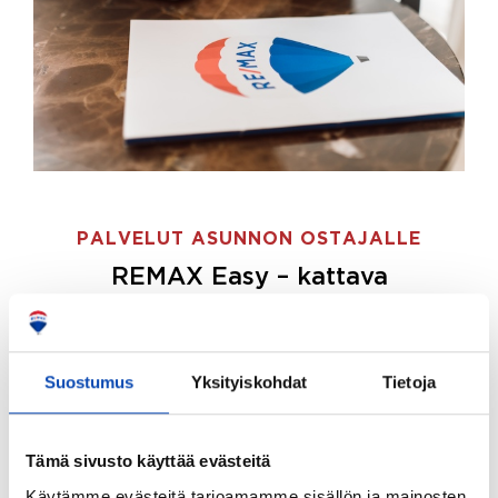
PALVELUT ASUNNON OSTAJALLE
REMAX Easy – kattava
palvelupaketti asunnon ostoon
REMAX Easy on palvelupakettimme asunnon
ostajille.
Tee ostotoimeksianto ja etsimme juuri
Suostumus
Yksityiskohdat
Tietoja
sinulle sopivan kodin, eikä sinun tarvitse nähdä
vaivaa sen löytämiseksi.
Tämä sivusto käyttää evästeitä
Hoidamme koko ostoprosessin puolestasi.
Käytämme evästeitä tarjoamamme sisällön ja mainosten