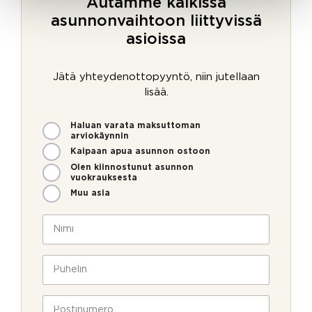
Autamme kaikissa
asunnonvaihtoon liittyvissä
asioissa
Jätä yhteydenottopyyntö, niin jutellaan
lisää.
M
Haluan varata maksuttoman
i
arviokäynnin
t
Kaipaan apua asunnon ostoon
e
Olen kiinnostunut asunnon
n
vuokrauksesta
v
Muu asia
o
i
N
m
i
m
m
e
i
P
o
*
u
l
h
l
e
P
a