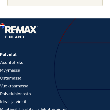
r
n
j
u
e
m
e
r
o
V
a
h
v
i
s
Palvelut
t
Asuntohaku
u
s
Myymässä
*
Ostamassa
Vuokraamassa
Palveluhinnasto
Ideat ja vinkit
Myytävät liiketilat ja liiketoiminnot