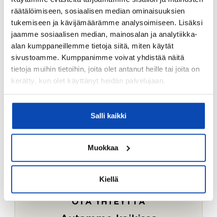
Ostotoimeksiantopalvelumme sopii myös esimerkiksi
räätälöimiseen, sosiaalisen median ominaisuuksien
sijoitus- ja vapaa-ajan asuntojen ostoon.
tukemiseen ja kävijämäärämme analysoimiseen. Lisäksi
jaamme sosiaalisen median, mainosalan ja analytiikka-
LUE LISÄÄ
alan kumppaneillemme tietoja siitä, miten käytät
sivustoamme. Kumppanimme voivat yhdistää näitä
tietoja muihin tietoihin, joita olet antanut heille tai joita on
kerätty, kun olet käyttänyt heidän palvelujaan.
Salli kaikki
Muokkaa
Kiellä
OTA YHTEYTTÄ