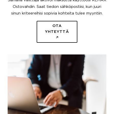
Samalla välittäjä aktivoi maksutta käyttöösi REMAX
Ostovahdin. Saat tiedon sähköpostiisi, kun juuri
sinun kriteereihisi sopivia kohteita tulee myyntiin.
OTA
YHTEYTTÄ