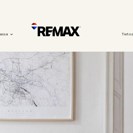
assa
Tieto