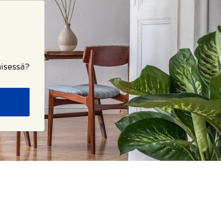
isessä?