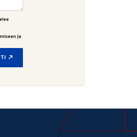
elee
umiseen ja
TI