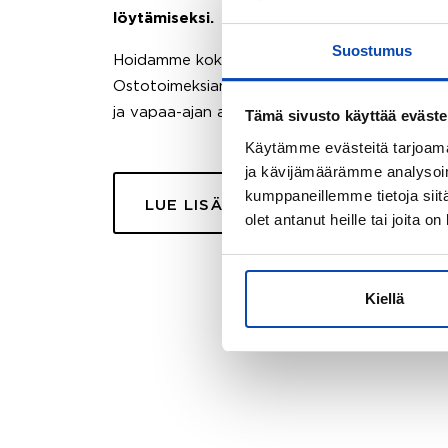
löytämiseksi.
Suostumus
Hoidamme koko ostoprosessin puolestasi.
Ostotoimeksiantopalvelumme sopii myös esimer
ja vapaa-ajan asuntojen ostoon.
Tämä sivusto käyttää eväste
Käytämme evästeitä tarjoama
ja kävijämäärämme analysoim
kumppaneillemme tietoja siitä
LUE LISÄÄ
olet antanut heille tai joita o
Kiellä