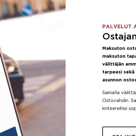
PALVELUT 
Ostajan
Maksuton ost
maksuton tapa
välittäjän amm
tarpeesi sekä
asunnon osto
Samalla välitt
Ostovahdin. Saa
kriteereihisi so