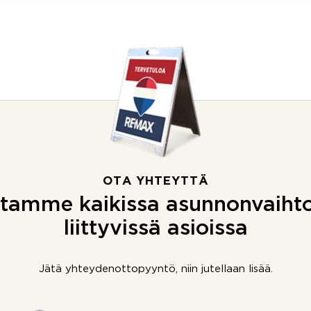
OTA YHTEYTTÄ
tamme kaikissa asunnonvaiht
liittyvissä asioissa
Jätä yhteydenottopyyntö, niin jutellaan lisää.