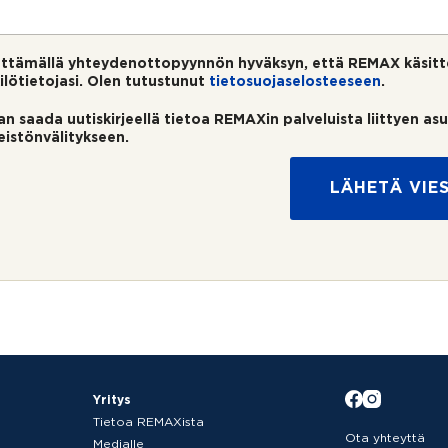
ttämällä yhteydenottopyynnön hyväksyn, että REMAX käsitt
ilötietojasi. Olen tutustunut
tietosuojaselosteeseen
.
an saada uutiskirjeellä tietoa REMAXin palveluista liittyen as
teistönvälitykseen.
LÄHETÄ VIES
Yritys
Tietoa REMAXista
Ota yhteyttä
Medialle