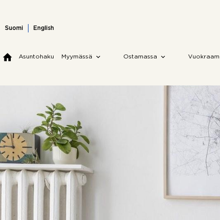
Skip
to
content
Suomi
English
Asuntohaku
Myymässä
Ostamassa
Vuokraam