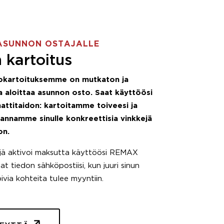
ASUNNON OSTAJALLE
 kartoitus
okartoituksemme on mutkaton ja
 aloittaa asunnon osto. Saat käyttöösi
attitaidon: kartoitamme toiveesi ja
 annamme sinulle konkreettisia vinkkejä
on.
äjä aktivoi maksutta käyttöösi REMAX
t tiedon sähköpostiisi, kun juuri sinun
pivia kohteita tulee myyntiin.