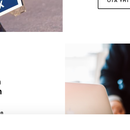
OTA YH
a
n
on
uuri sinulle
ivaa sen