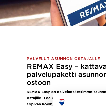
PALVELUT ASUNNON OSTAJALLE
REMAX Easy – kattav
palvelupaketti asunno
ostoon
REMAX Easy on palvelupakettimme asunn
ostajille.
Tee ostotoimeksianto ja etsimme j
sopivan kodin, eikä sinun tarvitse nähdä va