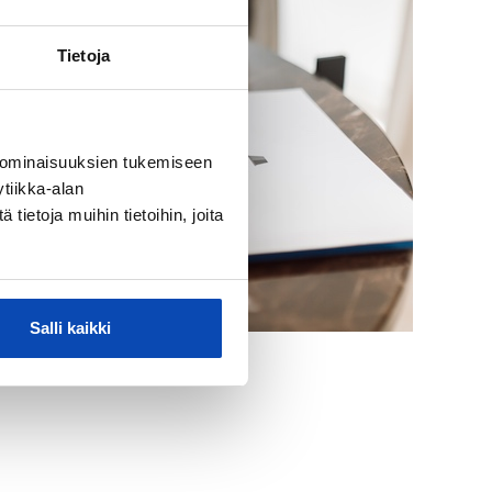
Tietoja
 ominaisuuksien tukemiseen
tiikka-alan
ietoja muihin tietoihin, joita
Salli kaikki