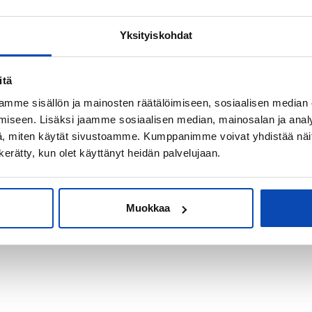
Yksityiskohdat
kiksi sijoitus-
itä
mme sisällön ja mainosten räätälöimiseen, sosiaalisen median
iseen. Lisäksi jaamme sosiaalisen median, mainosalan ja analy
, miten käytät sivustoamme. Kumppanimme voivat yhdistää näitä t
n kerätty, kun olet käyttänyt heidän palvelujaan.
Muokkaa