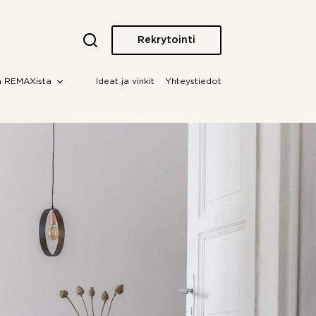
Rekrytointi
a REMAXista
Ideat ja vinkit
Yhteystiedot