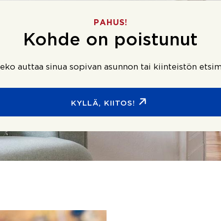
PAHUS!
Kohde on poistunut
ko auttaa sinua sopivan asunnon tai kiinteistön etsim
KYLLÄ, KIITOS!