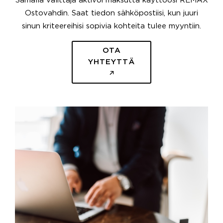
Samalla välittäjä aktivoi maksutta käyttöösi REMAX
Ostovahdin. Saat tiedon sähköpostiisi, kun juuri
sinun kriteereihisi sopivia kohteita tulee myyntiin.
OTA
YHTEYTTÄ