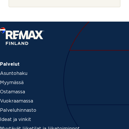
r
j
e
Palvelut
Asuntohaku
Myymässä
Ostamassa
Vuokraamassa
Palveluhinnasto
Ideat ja vinkit
Myytävät liiketilat ja liiketoiminnot