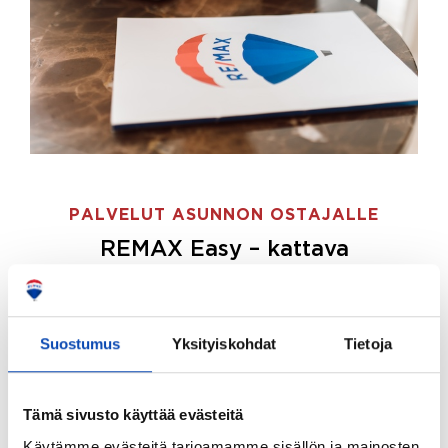
PALVELUT ASUNNON OSTAJALLE
REMAX Easy – kattava
palvelupaketti asunnon ostoon
REMAX Easy on palvelupakettimme asunnon
ostajille.
Tee ostotoimeksianto ja etsimme juuri
Suostumus
Yksityiskohdat
Tietoja
sinulle sopivan kodin, eikä sinun tarvitse nähdä
vaivaa sen löytämiseksi.
Tämä sivusto käyttää evästeitä
Hoidamme koko ostoprosessin puolestasi.
Käytämme evästeitä tarjoamamme sisällön ja mainosten