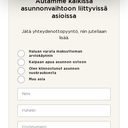
Autamme kaikissa
asunnonvaihtoon liittyvissä
asioissa
Jätä yhteydenottopyyntö, niin jutellaan
lisää.
M
Haluan varata maksuttoman
i
arviokäynnin
t
Kaipaan apua asunnon ostoon
e
Olen kiinnostunut asunnon
n
vuokrauksesta
v
Muu asia
o
i
N
m
i
m
m
e
i
P
o
*
u
l
h
l
e
P
a