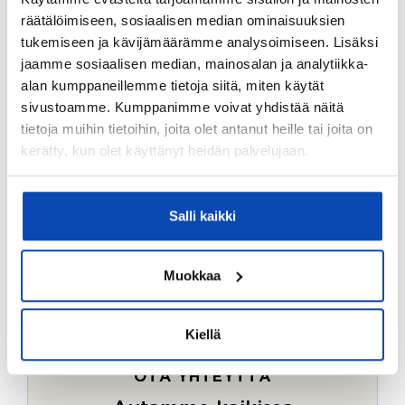
Ostotoimeksiantopalvelumme sopii myös esimerkiksi
räätälöimiseen, sosiaalisen median ominaisuuksien
sijoitus- ja vapaa-ajan asuntojen ostoon.
tukemiseen ja kävijämäärämme analysoimiseen. Lisäksi
jaamme sosiaalisen median, mainosalan ja analytiikka-
LUE LISÄÄ
alan kumppaneillemme tietoja siitä, miten käytät
sivustoamme. Kumppanimme voivat yhdistää näitä
tietoja muihin tietoihin, joita olet antanut heille tai joita on
kerätty, kun olet käyttänyt heidän palvelujaan.
Salli kaikki
Muokkaa
Kiellä
OTA YHTEYTTÄ