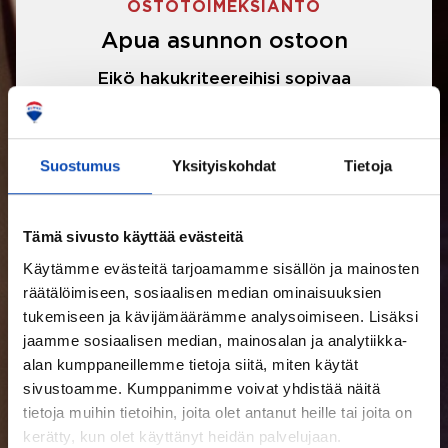
OSTOTOIMEKSIANTO
Apua asunnon ostoon
Eikö hakukriteereihisi sopivaa
asuntoa ole löytynyt? Jännittääkö
asunnon ostotarjouksen tekeminen?
Suostumus
Yksityiskohdat
Tietoja
Välittäjämme auttavat sinua kaikissa
asunnon ostoon liittyvissä asioissa.
Tämä sivusto käyttää evästeitä
Käytämme evästeitä tarjoamamme sisällön ja mainosten
LUE LISÄÄ
räätälöimiseen, sosiaalisen median ominaisuuksien
tukemiseen ja kävijämäärämme analysoimiseen. Lisäksi
jaamme sosiaalisen median, mainosalan ja analytiikka-
alan kumppaneillemme tietoja siitä, miten käytät
sivustoamme. Kumppanimme voivat yhdistää näitä
tietoja muihin tietoihin, joita olet antanut heille tai joita on
kerätty, kun olet käyttänyt heidän palvelujaan.