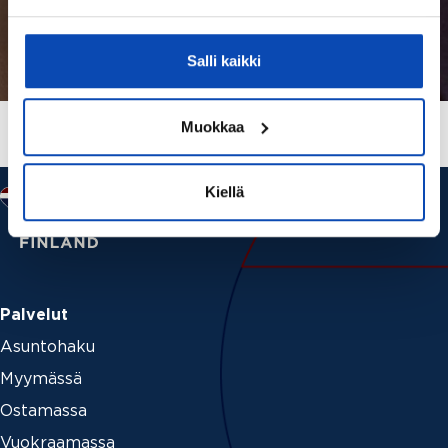
Salli kaikki
Muokkaa
Kiellä
Palvelut
Asuntohaku
Myymässä
Ostamassa
Vuokraamassa