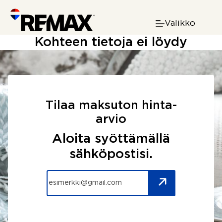
Skip
to
Valikko
content
Kohteen tietoja ei löydy
Tilaa maksuton hinta-
arvio
Aloita syöttämällä
sähköpostisi.