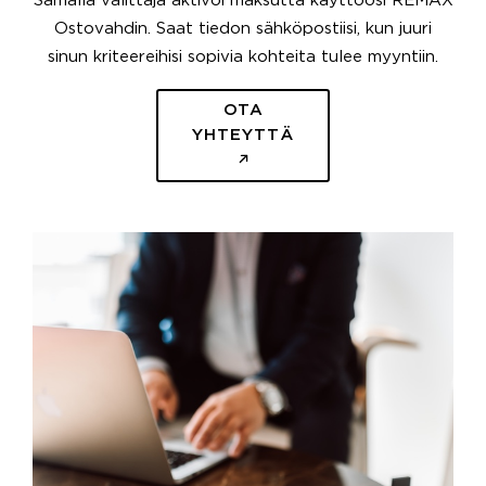
Samalla välittäjä aktivoi maksutta käyttöösi REMAX
Ostovahdin. Saat tiedon sähköpostiisi, kun juuri
sinun kriteereihisi sopivia kohteita tulee myyntiin.
OTA
YHTEYTTÄ