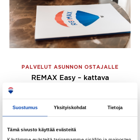
PALVELUT ASUNNON OSTAJALLE
REMAX Easy – kattava
palvelupaketti asunnon ostoon
REMAX Easy on palvelupakettimme asunnon
ostajille.
Tee ostotoimeksianto ja etsimme juuri
Suostumus
Yksityiskohdat
Tietoja
sinulle sopivan kodin, eikä sinun tarvitse nähdä
vaivaa sen löytämiseksi.
Tämä sivusto käyttää evästeitä
Hoidamme koko ostoprosessin puolestasi.
Käytämme evästeitä tarjoamamme sisällön ja mainosten