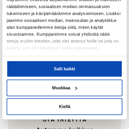
Ostotoimeksiantopalvelumme sopii myös esimerkiksi
räätälöimiseen, sosiaalisen median ominaisuuksien
sijoitus- ja vapaa-ajan asuntojen ostoon.
tukemiseen ja kävijämäärämme analysoimiseen. Lisäksi
jaamme sosiaalisen median, mainosalan ja analytiikka-
LUE LISÄÄ
alan kumppaneillemme tietoja siitä, miten käytät
sivustoamme. Kumppanimme voivat yhdistää näitä
tietoja muihin tietoihin, joita olet antanut heille tai joita on
kerätty, kun olet käyttänyt heidän palvelujaan.
Salli kaikki
Muokkaa
Kiellä
OTA YHTEYTTÄ