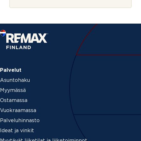
r
P
j
u
e
h
e
l
i
n
a
g
e
n
t
Palvelut
_
Asuntohaku
i
d
Myymässä
Ostamassa
Vuokraamassa
Palveluhinnasto
Ideat ja vinkit
Myytävät liiketilat ja liiketoiminnot