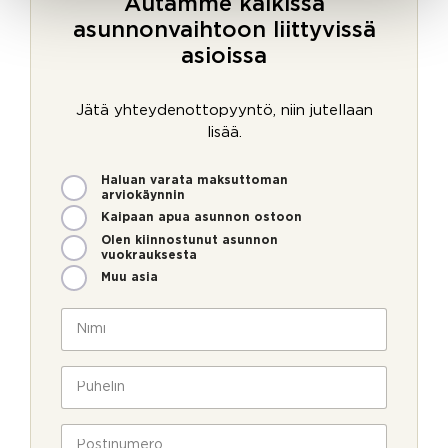
Autamme kaikissa
asunnonvaihtoon liittyvissä
asioissa
Jätä yhteydenottopyyntö, niin jutellaan
lisää.
M
Haluan varata maksuttoman
i
arviokäynnin
t
Kaipaan apua asunnon ostoon
e
Olen kiinnostunut asunnon
n
vuokrauksesta
v
Muu asia
o
i
N
m
i
m
m
e
i
P
o
*
u
l
h
l
e
P
a