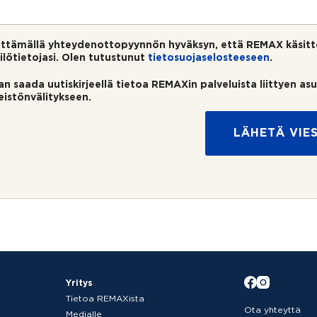
ttämällä yhteydenottopyynnön hyväksyn, että REMAX käsitt
ilötietojasi. Olen tutustunut
tietosuojaselosteeseen
.
an saada uutiskirjeellä tietoa REMAXin palveluista liittyen as
teistönvälitykseen.
LÄHETÄ VIES
Yritys
Tietoa REMAXista
Ota yhteyttä
Medialle