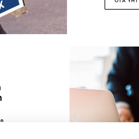
OTA YH
a
n
on
uuri sinulle
ivaa sen