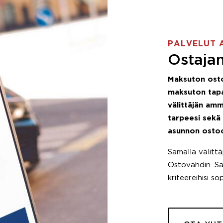
PALVELUT 
Ostajan
Maksuton ost
maksuton tapa
välittäjän amm
tarpeesi sekä
asunnon osto
Samalla välitt
Ostovahdin. Saa
kriteereihisi so