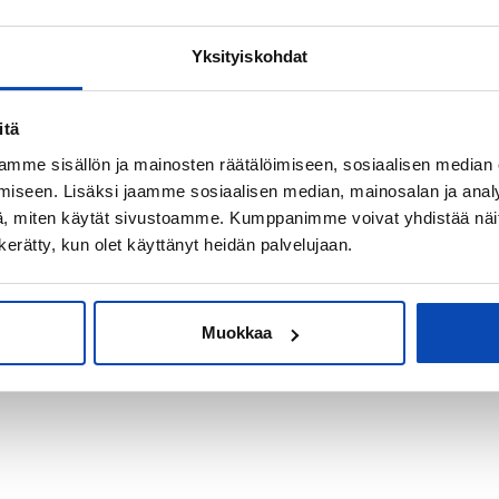
Yksityiskohdat
kiksi sijoitus-
itä
mme sisällön ja mainosten räätälöimiseen, sosiaalisen median
iseen. Lisäksi jaamme sosiaalisen median, mainosalan ja analy
, miten käytät sivustoamme. Kumppanimme voivat yhdistää näitä t
n kerätty, kun olet käyttänyt heidän palvelujaan.
Muokkaa