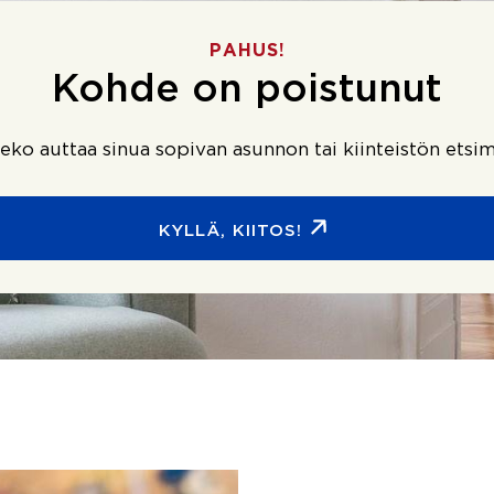
PAHUS!
Kohde on poistunut
ko auttaa sinua sopivan asunnon tai kiinteistön etsim
KYLLÄ, KIITOS!