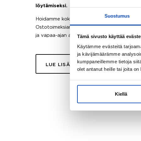
löytämiseksi.
Suostumus
Hoidamme koko ostoprosessin puolestasi.
Ostotoimeksiantopalvelumme sopii myös esimer
ja vapaa-ajan asuntojen ostoon.
Tämä sivusto käyttää eväste
Käytämme evästeitä tarjoama
ja kävijämäärämme analysoim
kumppaneillemme tietoja siitä
LUE LISÄÄ
olet antanut heille tai joita o
Kiellä