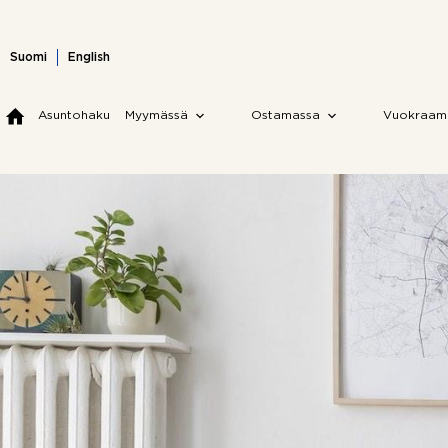
Skip
to
content
Suomi
English
Asuntohaku
Myymässä
Ostamassa
Vuokraam