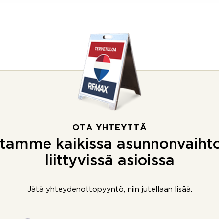
OTA YHTEYTTÄ
tamme kaikissa asunnonvaiht
liittyvissä asioissa
Jätä yhteydenottopyyntö, niin jutellaan lisää.