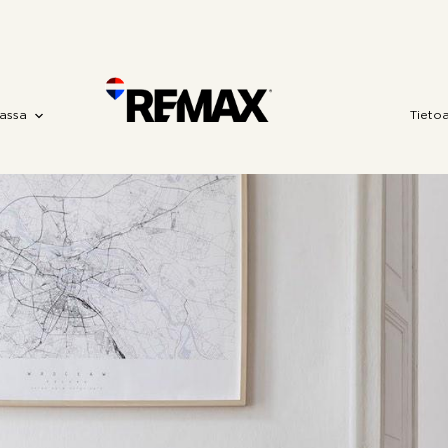
assa
Tieto