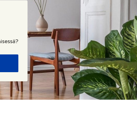
isessä?