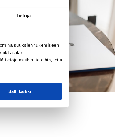
Tietoja
 ominaisuuksien tukemiseen
tiikka-alan
ietoja muihin tietoihin, joita
Salli kaikki