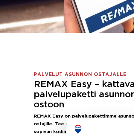
PALVELUT ASUNNON OSTAJALLE
REMAX Easy – kattav
palvelupaketti asunno
ostoon
REMAX Easy on palvelupakettimme asunn
ostajille.
Tee ostotoimeksianto ja etsimme j
sopivan kodin, eikä sinun tarvitse nähdä va