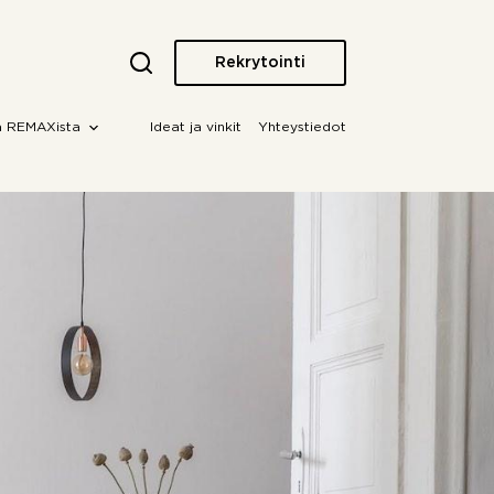
Rekrytointi
a REMAXista
Ideat ja vinkit
Yhteystiedot