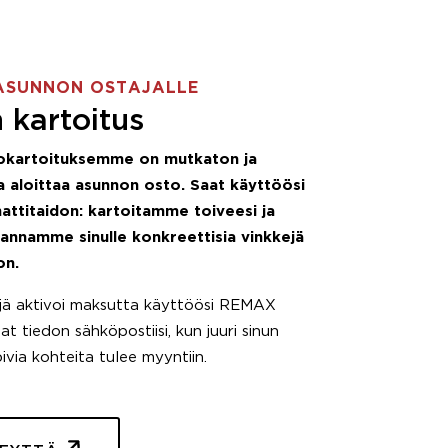
ASUNNON OSTAJALLE
 kartoitus
okartoituksemme on mutkaton ja
 aloittaa asunnon osto. Saat käyttöösi
attitaidon: kartoitamme toiveesi ja
 annamme sinulle konkreettisia vinkkejä
on.
äjä aktivoi maksutta käyttöösi REMAX
t tiedon sähköpostiisi, kun juuri sinun
pivia kohteita tulee myyntiin.