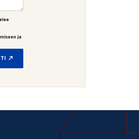
elee
umiseen ja
TI