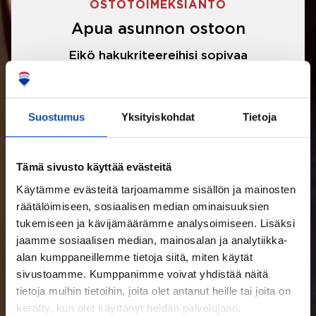
OSTOTOIMEKSIANTO
Apua asunnon ostoon
Eikö hakukriteereihisi sopivaa
asuntoa ole löytynyt? Jännittääkö
asunnon ostotarjouksen tekeminen?
Suostumus
Yksityiskohdat
Tietoja
Välittäjämme auttavat sinua kaikissa
asunnon ostoon liittyvissä asioissa.
Tämä sivusto käyttää evästeitä
Käytämme evästeitä tarjoamamme sisällön ja mainosten
LUE LISÄÄ
räätälöimiseen, sosiaalisen median ominaisuuksien
tukemiseen ja kävijämäärämme analysoimiseen. Lisäksi
jaamme sosiaalisen median, mainosalan ja analytiikka-
alan kumppaneillemme tietoja siitä, miten käytät
sivustoamme. Kumppanimme voivat yhdistää näitä
tietoja muihin tietoihin, joita olet antanut heille tai joita on
kerätty, kun olet käyttänyt heidän palvelujaan.