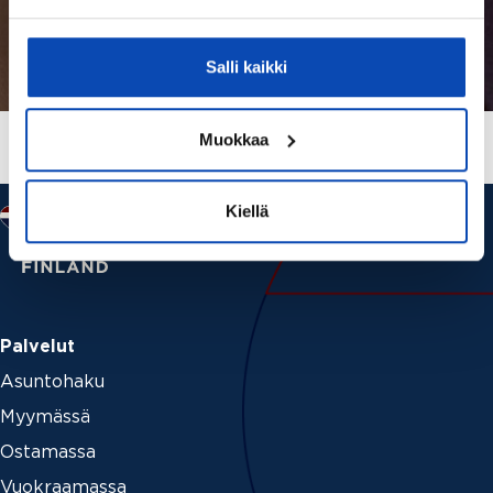
Salli kaikki
Muokkaa
Kiellä
Palvelut
Asuntohaku
Myymässä
Ostamassa
Vuokraamassa