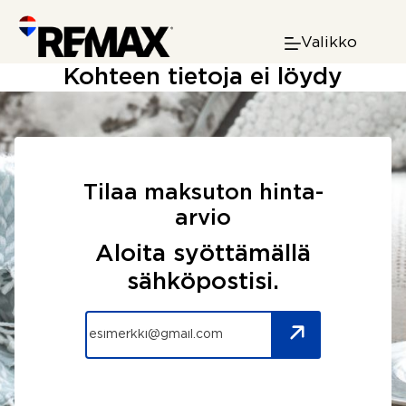
Skip
to
Valikko
content
Kohteen tietoja ei löydy
Tilaa maksuton hinta-
arvio
Aloita syöttämällä
sähköpostisi.