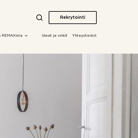
Rekrytointi
a REMAXista
Ideat ja vinkit
Yhteystiedot