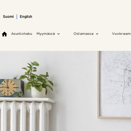
Skip
to
content
Suomi
English
Asuntohaku
Myymässä
Ostamassa
Vuokraam