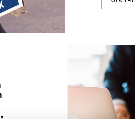
OTA YH
a
n
on
uuri sinulle
ivaa sen