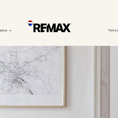
assa
Tieto