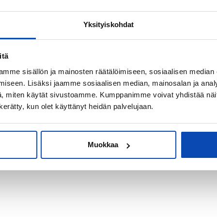
Yksityiskohdat
kiksi sijoitus-
itä
mme sisällön ja mainosten räätälöimiseen, sosiaalisen median
iseen. Lisäksi jaamme sosiaalisen median, mainosalan ja analy
, miten käytät sivustoamme. Kumppanimme voivat yhdistää näitä t
n kerätty, kun olet käyttänyt heidän palvelujaan.
Muokkaa