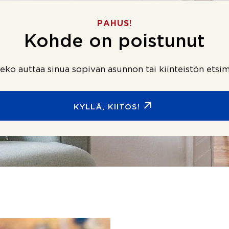
PAHUS!
Kohde on poistunut
ko auttaa sinua sopivan asunnon tai kiinteistön etsim
KYLLÄ, KIITOS!