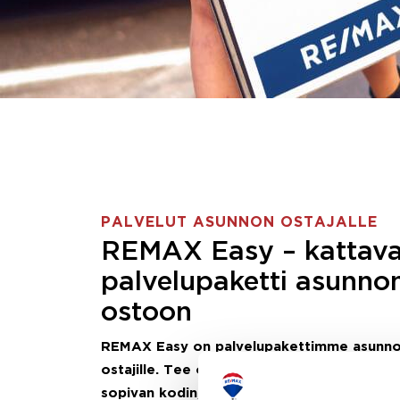
PALVELUT ASUNNON OSTAJALLE
REMAX Easy – kattav
palvelupaketti asunno
ostoon
REMAX Easy on palvelupakettimme asunn
ostajille.
Tee ostotoimeksianto ja etsimme j
sopivan kodin, eikä sinun tarvitse nähdä va