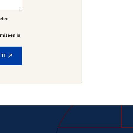
elee
umiseen ja
TI