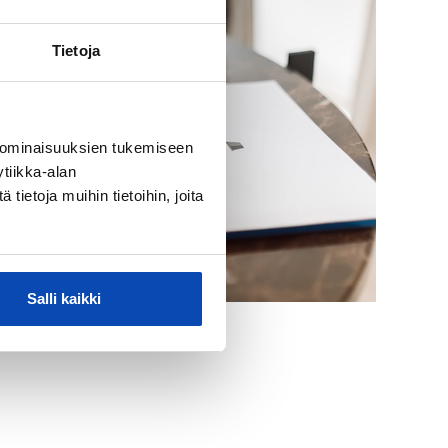
Tietoja
 ominaisuuksien tukemiseen
tiikka-alan
ietoja muihin tietoihin, joita
Salli kaikki