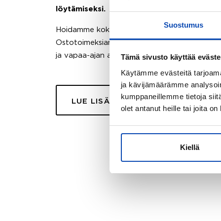
löytämiseksi.
Suostumus
Hoidamme koko ostoprosessin puolestasi.
Ostotoimeksiantopalvelumme sopii myös esimer
ja vapaa-ajan asuntojen ostoon.
Tämä sivusto käyttää eväste
Käytämme evästeitä tarjoama
ja kävijämäärämme analysoim
kumppaneillemme tietoja siitä
LUE LISÄÄ
olet antanut heille tai joita o
Kiellä