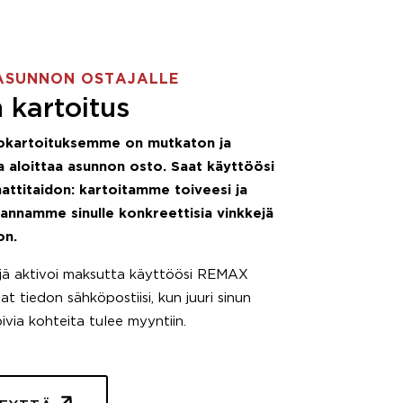
ASUNNON OSTAJALLE
 kartoitus
okartoituksemme on mutkaton ja
 aloittaa asunnon osto. Saat käyttöösi
attitaidon: kartoitamme toiveesi ja
 annamme sinulle konkreettisia vinkkejä
on.
äjä aktivoi maksutta käyttöösi REMAX
t tiedon sähköpostiisi, kun juuri sinun
pivia kohteita tulee myyntiin.