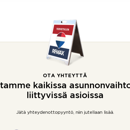
OTA YHTEYTTÄ
tamme kaikissa asunnonvaiht
liittyvissä asioissa
Jätä yhteydenottopyyntö, niin jutellaan lisää.