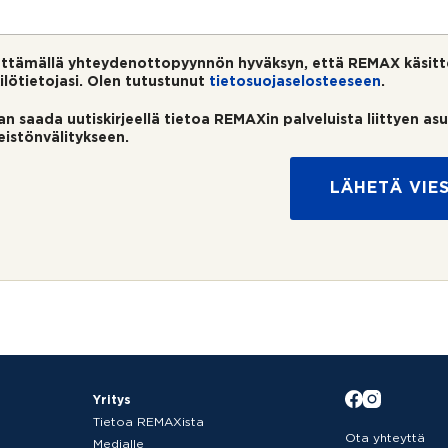
ttämällä yhteydenottopyynnön hyväksyn, että REMAX käsitt
ilötietojasi. Olen tutustunut
tietosuojaselosteeseen
.
an saada uutiskirjeellä tietoa REMAXin palveluista liittyen as
teistönvälitykseen.
LÄHETÄ VIES
Yritys
Tietoa REMAXista
Ota yhteyttä
Medialle