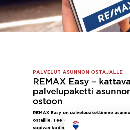
PALVELUT ASUNNON OSTAJALLE
REMAX Easy – kattav
palvelupaketti asunno
ostoon
REMAX Easy on palvelupakettimme asunn
ostajille.
Tee ostotoimeksianto ja etsimme j
sopivan kodin, eikä sinun tarvitse nähdä va