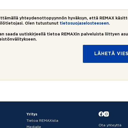
ttämällä yhteydenottopyynnön hyväksyn, että REMAX käsitt
ilötietojasi. Olen tutustunut
tietosuojaselosteeseen
.
an saada uutiskirjeellä tietoa REMAXin palveluista liittyen as
teistönvälitykseen.
LÄHETÄ VIES
Yritys
Tietoa REMAXista
Ota yhteyttä
Medialle