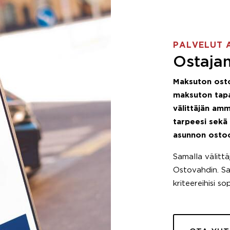
PALVELUT 
Ostajan
Maksuton ost
maksuton tapa
välittäjän amm
tarpeesi sekä
asunnon osto
Samalla välitt
Ostovahdin. Saa
kriteereihisi so