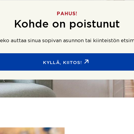
PAHUS!
Kohde on poistunut
ko auttaa sinua sopivan asunnon tai kiinteistön etsim
KYLLÄ, KIITOS!