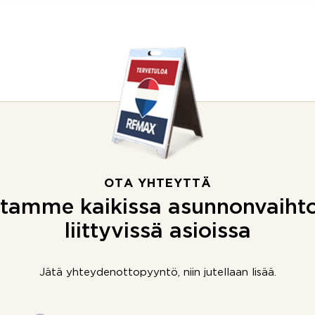
OTA YHTEYTTÄ
tamme kaikissa asunnonvaiht
liittyvissä asioissa
Jätä yhteydenottopyyntö, niin jutellaan lisää.