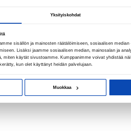
Yksityiskohdat
kiksi sijoitus-
itä
mme sisällön ja mainosten räätälöimiseen, sosiaalisen median
iseen. Lisäksi jaamme sosiaalisen median, mainosalan ja analy
, miten käytät sivustoamme. Kumppanimme voivat yhdistää näitä t
n kerätty, kun olet käyttänyt heidän palvelujaan.
Muokkaa