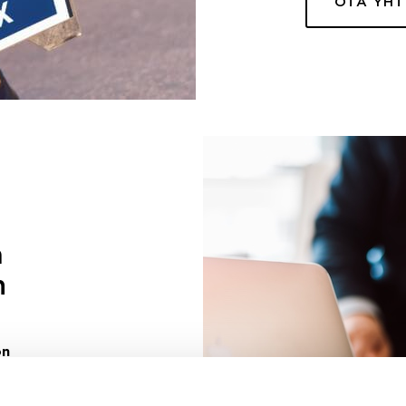
OTA YH
a
n
on
uuri sinulle
ivaa sen