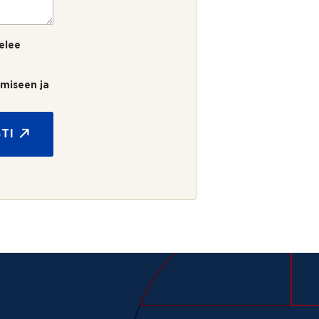
elee
umiseen ja
TI