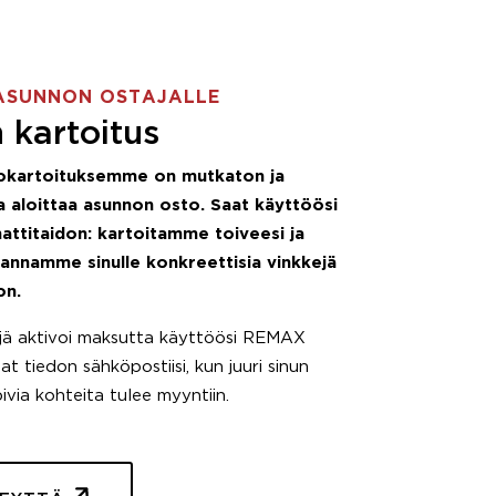
ASUNNON OSTAJALLE
 kartoitus
okartoituksemme on mutkaton ja
 aloittaa asunnon osto. Saat käyttöösi
attitaidon: kartoitamme toiveesi ja
 annamme sinulle konkreettisia vinkkejä
on.
äjä aktivoi maksutta käyttöösi REMAX
t tiedon sähköpostiisi, kun juuri sinun
pivia kohteita tulee myyntiin.