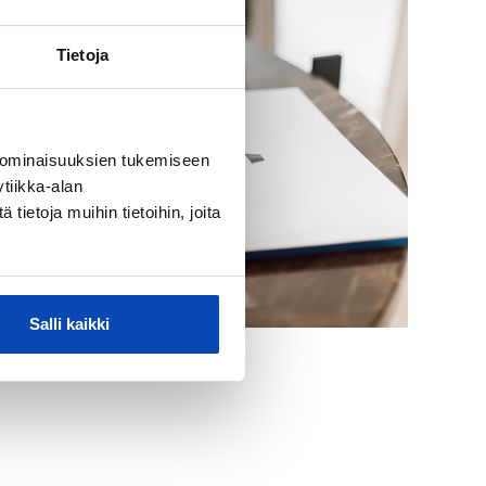
Tietoja
 ominaisuuksien tukemiseen
tiikka-alan
ietoja muihin tietoihin, joita
Salli kaikki