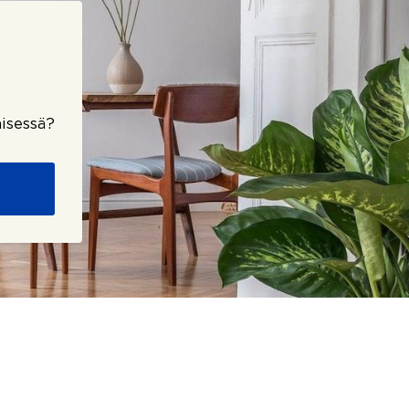
isessä?