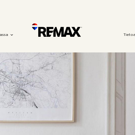
assa
Tieto