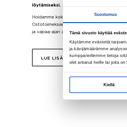
löytämiseksi.
Suostumus
Hoidamme koko ostoprosessin puolestasi.
Ostotoimeksiantopalvelumme sopii myös esimer
ja vapaa-ajan asuntojen ostoon.
Tämä sivusto käyttää eväste
Käytämme evästeitä tarjoama
ja kävijämäärämme analysoim
kumppaneillemme tietoja siitä
LUE LISÄÄ
olet antanut heille tai joita o
Kiellä