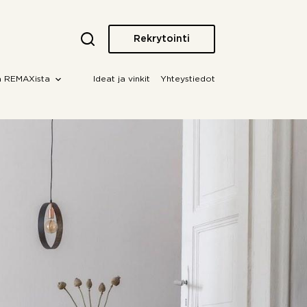
Rekrytointi
a REMAXista
Ideat ja vinkit
Yhteystiedot