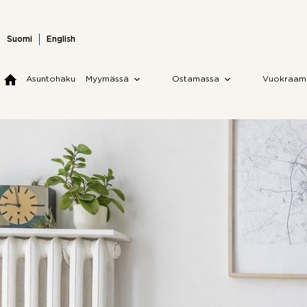
Skip
to
content
Suomi
English
Asuntohaku
Myymässä
Ostamassa
Vuokraam