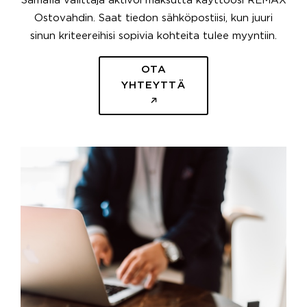
Samalla välittäjä aktivoi maksutta käyttöösi REMAX
Ostovahdin. Saat tiedon sähköpostiisi, kun juuri
sinun kriteereihisi sopivia kohteita tulee myyntiin.
OTA
YHTEYTTÄ