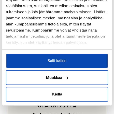
Ostotoimeksiantopalvelumme sopii myös esimerkiksi
räätälöimiseen, sosiaalisen median ominaisuuksien
sijoitus- ja vapaa-ajan asuntojen ostoon.
tukemiseen ja kävijämäärämme analysoimiseen. Lisäksi
jaamme sosiaalisen median, mainosalan ja analytiikka-
LUE LISÄÄ
alan kumppaneillemme tietoja siitä, miten käytät
sivustoamme. Kumppanimme voivat yhdistää näitä
tietoja muihin tietoihin, joita olet antanut heille tai joita on
kerätty, kun olet käyttänyt heidän palvelujaan.
Salli kaikki
Muokkaa
Kiellä
OTA YHTEYTTÄ