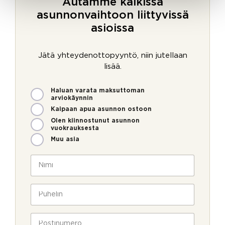
Autamme kaikissa
asunnonvaihtoon liittyvissä
asioissa
Jätä yhteydenottopyyntö, niin jutellaan
lisää.
M
Haluan varata maksuttoman
i
arviokäynnin
t
Kaipaan apua asunnon ostoon
e
Olen kiinnostunut asunnon
n
vuokrauksesta
v
Muu asia
o
i
N
m
i
m
m
e
i
P
o
*
u
l
h
l
e
P
a