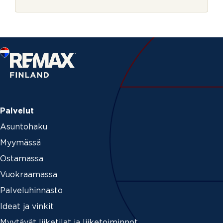
r
i
j
o
e
l
l
a
Palvelut
Asuntohaku
Myymässä
Ostamassa
Vuokraamassa
Palveluhinnasto
Ideat ja vinkit
Myytävät liiketilat ja liiketoiminnot