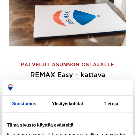
PALVELUT ASUNNON OSTAJALLE
REMAX Easy – kattava
palvelupaketti asunnon ostoon
REMAX Easy on palvelupakettimme asunnon
ostajille.
Tee ostotoimeksianto ja etsimme juuri
Suostumus
Yksityiskohdat
Tietoja
sinulle sopivan kodin, eikä sinun tarvitse nähdä
vaivaa sen löytämiseksi.
Tämä sivusto käyttää evästeitä
Hoidamme koko ostoprosessin puolestasi.
Käytämme evästeitä tarjoamamme sisällön ja mainosten