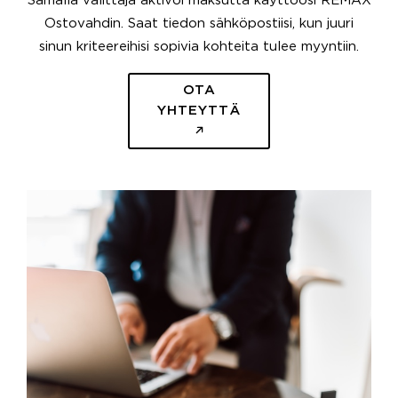
Samalla välittäjä aktivoi maksutta käyttöösi REMAX
Ostovahdin. Saat tiedon sähköpostiisi, kun juuri
sinun kriteereihisi sopivia kohteita tulee myyntiin.
OTA
YHTEYTTÄ