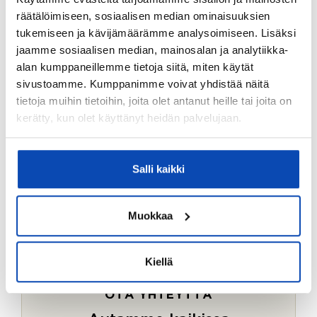
Ostotoimeksiantopalvelumme sopii myös esimerkiksi
räätälöimiseen, sosiaalisen median ominaisuuksien
sijoitus- ja vapaa-ajan asuntojen ostoon.
tukemiseen ja kävijämäärämme analysoimiseen. Lisäksi
jaamme sosiaalisen median, mainosalan ja analytiikka-
LUE LISÄÄ
alan kumppaneillemme tietoja siitä, miten käytät
sivustoamme. Kumppanimme voivat yhdistää näitä
tietoja muihin tietoihin, joita olet antanut heille tai joita on
kerätty, kun olet käyttänyt heidän palvelujaan.
Salli kaikki
Muokkaa
Kiellä
OTA YHTEYTTÄ