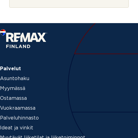
r
P
j
u
e
h
e
l
i
n
Palvelut
Asuntohaku
Myymässä
Ostamassa
Vuokraamassa
Palveluhinnasto
Ideat ja vinkit
Myytävät liiketilat ja liiketoiminnot