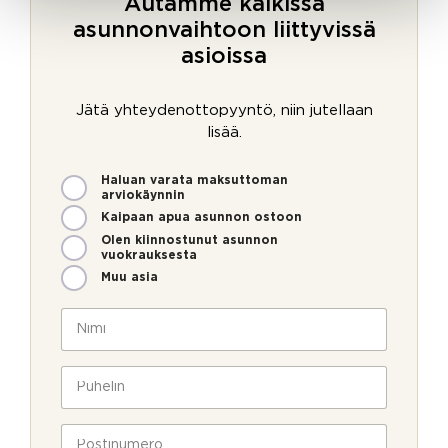
Autamme kaikissa
asunnonvaihtoon liittyvissä
asioissa
Jätä yhteydenottopyyntö, niin jutellaan
lisää.
M
Haluan varata maksuttoman
i
arviokäynnin
t
Kaipaan apua asunnon ostoon
e
Olen kiinnostunut asunnon
n
vuokrauksesta
v
Muu asia
o
i
N
m
i
m
m
e
i
P
o
*
u
l
h
l
e
P
a