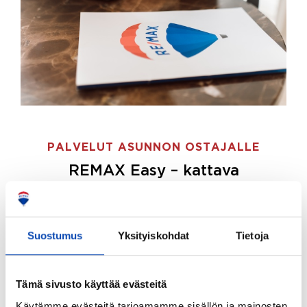
PALVELUT ASUNNON OSTAJALLE
REMAX Easy – kattava
palvelupaketti asunnon ostoon
REMAX Easy on palvelupakettimme asunnon
ostajille.
Tee ostotoimeksianto ja etsimme juuri
Suostumus
Yksityiskohdat
Tietoja
sinulle sopivan kodin, eikä sinun tarvitse nähdä
vaivaa sen löytämiseksi.
Tämä sivusto käyttää evästeitä
Hoidamme koko ostoprosessin puolestasi.
Käytämme evästeitä tarjoamamme sisällön ja mainosten