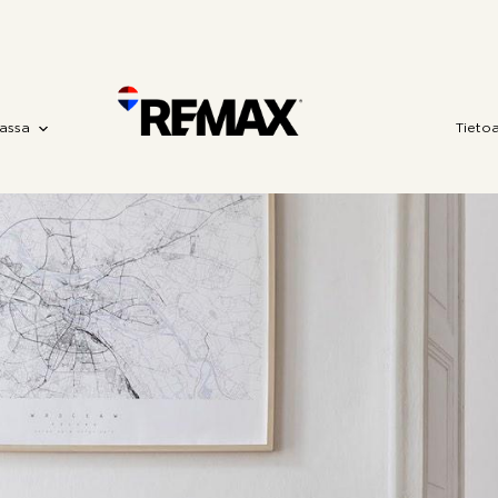
assa
Tieto