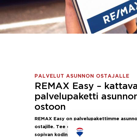
PALVELUT ASUNNON OSTAJALLE
REMAX Easy – kattav
palvelupaketti asunno
ostoon
REMAX Easy on palvelupakettimme asunn
ostajille.
Tee ostotoimeksianto ja etsimme j
sopivan kodin, eikä sinun tarvitse nähdä va