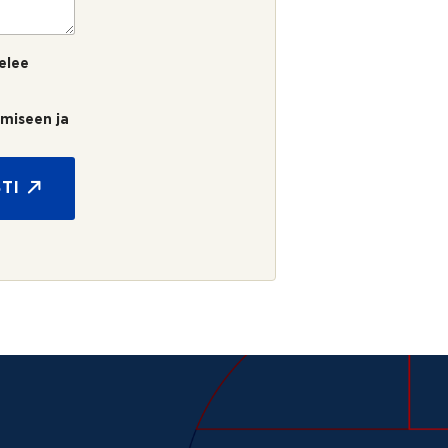
elee
umiseen ja
TI