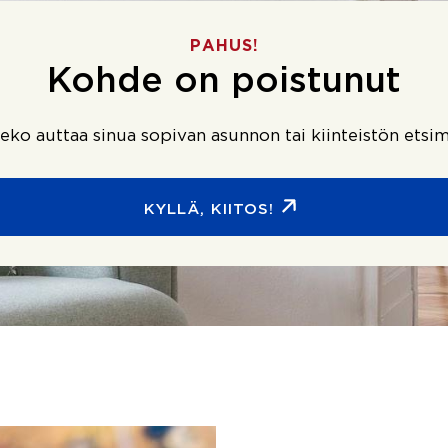
PAHUS!
Kohde on poistunut
ko auttaa sinua sopivan asunnon tai kiinteistön etsim
KYLLÄ, KIITOS!