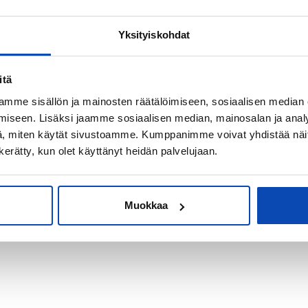
Yksityiskohdat
kiksi sijoitus-
itä
mme sisällön ja mainosten räätälöimiseen, sosiaalisen median
iseen. Lisäksi jaamme sosiaalisen median, mainosalan ja analy
, miten käytät sivustoamme. Kumppanimme voivat yhdistää näitä t
n kerätty, kun olet käyttänyt heidän palvelujaan.
Muokkaa