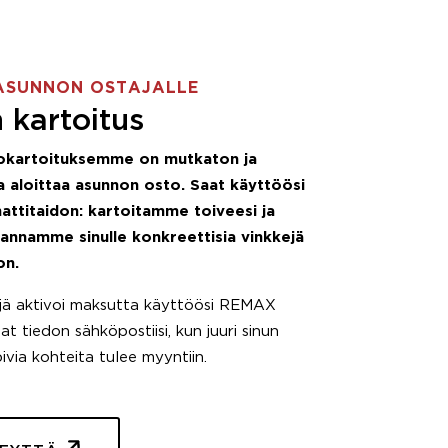
ASUNNON OSTAJALLE
 kartoitus
okartoituksemme on mutkaton ja
 aloittaa asunnon osto. Saat käyttöösi
attitaidon: kartoitamme toiveesi ja
 annamme sinulle konkreettisia vinkkejä
on.
äjä aktivoi maksutta käyttöösi REMAX
t tiedon sähköpostiisi, kun juuri sinun
pivia kohteita tulee myyntiin.