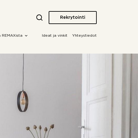
Rekrytointi
a REMAXista
Ideat ja vinkit
Yhteystiedot