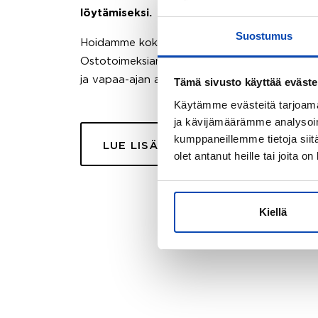
löytämiseksi.
Suostumus
Hoidamme koko ostoprosessin puolestasi.
Ostotoimeksiantopalvelumme sopii myös esimer
ja vapaa-ajan asuntojen ostoon.
Tämä sivusto käyttää eväste
Käytämme evästeitä tarjoama
ja kävijämäärämme analysoim
kumppaneillemme tietoja siitä
LUE LISÄÄ
olet antanut heille tai joita o
Kiellä