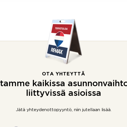
OTA YHTEYTTÄ
tamme kaikissa asunnonvaiht
liittyvissä asioissa
Jätä yhteydenottopyyntö, niin jutellaan lisää.