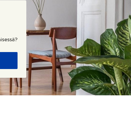
isessä?