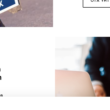
OTA YH
a
n
on
uuri sinulle
ivaa sen