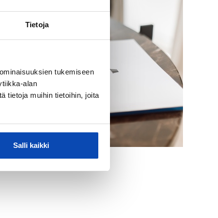
Tietoja
 ominaisuuksien tukemiseen
tiikka-alan
ietoja muihin tietoihin, joita
Salli kaikki