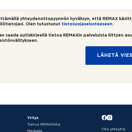
ttämällä yhteydenottopyynnön hyväksyn, että REMAX käsitt
ilötietojasi. Olen tutustunut
tietosuojaselosteeseen
.
an saada uutiskirjeellä tietoa REMAXin palveluista liittyen as
teistönvälitykseen.
LÄHETÄ VIES
Yritys
Tietoa REMAXista
Ota yhteyttä
Medialle