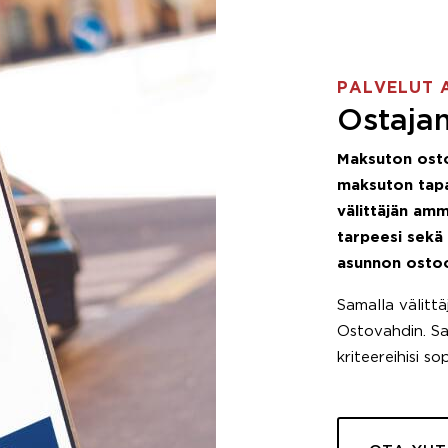
PALVELUT 
Ostajan
Maksuton ost
maksuton tapa
välittäjän amm
tarpeesi sekä
asunnon osto
Samalla välitt
Ostovahdin. Saa
kriteereihisi so