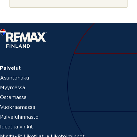
r
j
e
Palvelut
Asuntohaku
Myymässä
Ostamassa
Vuokraamassa
Palveluhinnasto
Ideat ja vinkit
Myytävät liiketilat ja liiketoiminnot