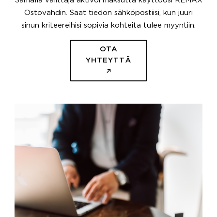
Samalla välittäjä aktivoi maksutta käyttöösi REMAX
Ostovahdin. Saat tiedon sähköpostiisi, kun juuri
sinun kriteereihisi sopivia kohteita tulee myyntiin.
OTA
YHTEYTTÄ