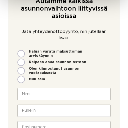
Autamme kaikissa
asunnonvaihtoon liittyvissä
asioissa
Jätä yhteydenottopyyntö, niin jutellaan
lisää.
M
Haluan varata maksuttoman
i
arviokäynnin
t
Kaipaan apua asunnon ostoon
e
Olen kiinnostunut asunnon
n
vuokrauksesta
v
Muu asia
o
i
N
m
i
m
m
e
i
P
o
*
u
l
h
l
e
P
a