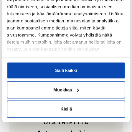
Ostotoimeksiantopalvelumme sopii myös esimerkiksi
räätälöimiseen, sosiaalisen median ominaisuuksien
sijoitus- ja vapaa-ajan asuntojen ostoon.
tukemiseen ja kävijämäärämme analysoimiseen. Lisäksi
jaamme sosiaalisen median, mainosalan ja analytiikka-
LUE LISÄÄ
alan kumppaneillemme tietoja siitä, miten käytät
sivustoamme. Kumppanimme voivat yhdistää näitä
tietoja muihin tietoihin, joita olet antanut heille tai joita on
kerätty, kun olet käyttänyt heidän palvelujaan.
Salli kaikki
Muokkaa
Kiellä
OTA YHTEYTTÄ