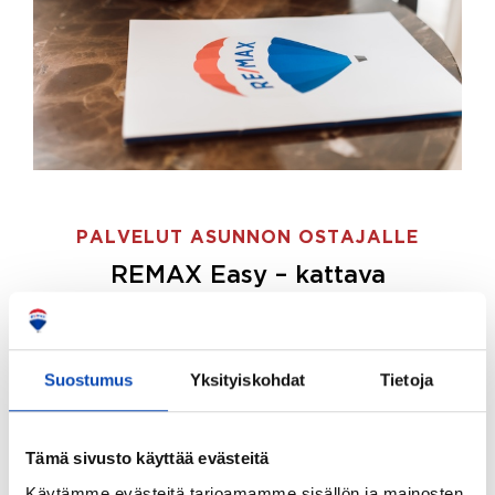
PALVELUT ASUNNON OSTAJALLE
REMAX Easy – kattava
palvelupaketti asunnon ostoon
REMAX Easy on palvelupakettimme asunnon
ostajille.
Tee ostotoimeksianto ja etsimme juuri
Suostumus
Yksityiskohdat
Tietoja
sinulle sopivan kodin, eikä sinun tarvitse nähdä
vaivaa sen löytämiseksi.
Tämä sivusto käyttää evästeitä
Hoidamme koko ostoprosessin puolestasi.
Käytämme evästeitä tarjoamamme sisällön ja mainosten