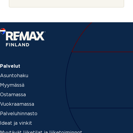
r
j
e
Palvelut
Asuntohaku
Myymässä
Ostamassa
Vuokraamassa
Palveluhinnasto
Ideat ja vinkit
Myytävät liiketilat ja liiketoiminnot