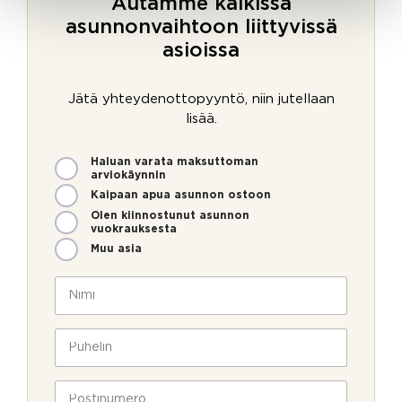
Autamme kaikissa
asunnonvaihtoon liittyvissä
asioissa
Jätä yhteydenottopyyntö, niin jutellaan
lisää.
M
Haluan varata maksuttoman
i
arviokäynnin
t
Kaipaan apua asunnon ostoon
e
Olen kiinnostunut asunnon
n
vuokrauksesta
v
Muu asia
o
i
N
m
i
m
m
e
i
P
o
*
u
l
h
l
e
P
a