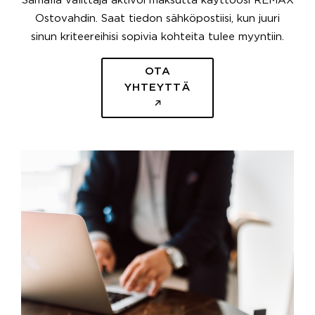
Samalla välittäjä aktivoi maksutta käyttöösi REMAX
Ostovahdin. Saat tiedon sähköpostiisi, kun juuri
sinun kriteereihisi sopivia kohteita tulee myyntiin.
OTA
YHTEYTTÄ