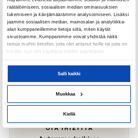
Ostotoimeksiantopalvelumme sopii myös esimerkiksi
räätälöimiseen, sosiaalisen median ominaisuuksien
sijoitus- ja vapaa-ajan asuntojen ostoon.
tukemiseen ja kävijämäärämme analysoimiseen. Lisäksi
jaamme sosiaalisen median, mainosalan ja analytiikka-
LUE LISÄÄ
alan kumppaneillemme tietoja siitä, miten käytät
sivustoamme. Kumppanimme voivat yhdistää näitä
tietoja muihin tietoihin, joita olet antanut heille tai joita on
kerätty, kun olet käyttänyt heidän palvelujaan.
Salli kaikki
Muokkaa
Kiellä
OTA YHTEYTTÄ