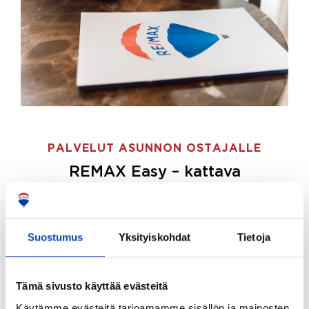
PALVELUT ASUNNON OSTAJALLE
REMAX Easy – kattava
palvelupaketti asunnon ostoon
REMAX Easy on palvelupakettimme asunnon
ostajille.
Tee ostotoimeksianto ja etsimme juuri
Suostumus
Yksityiskohdat
Tietoja
sinulle sopivan kodin, eikä sinun tarvitse nähdä
vaivaa sen löytämiseksi.
Tämä sivusto käyttää evästeitä
Hoidamme koko ostoprosessin puolestasi.
Käytämme evästeitä tarjoamamme sisällön ja mainosten