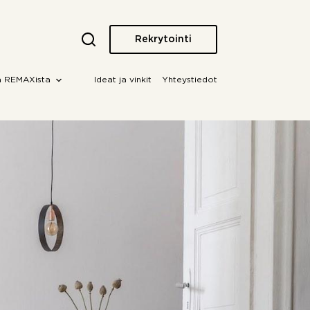
Rekrytointi
a REMAXista
Ideat ja vinkit
Yhteystiedot