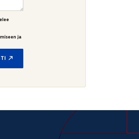
elee
umiseen ja
TI