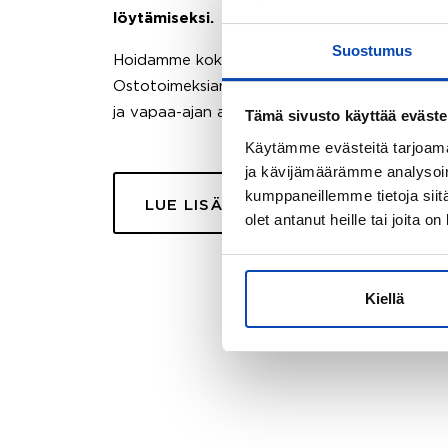
löytämiseksi.
Suostumus
Hoidamme koko ostoprosessin puolestasi.
Ostotoimeksiantopalvelumme sopii myös esimer
ja vapaa-ajan asuntojen ostoon.
Tämä sivusto käyttää eväste
Käytämme evästeitä tarjoama
ja kävijämäärämme analysoim
kumppaneillemme tietoja siitä
LUE LISÄÄ
olet antanut heille tai joita o
Kiellä