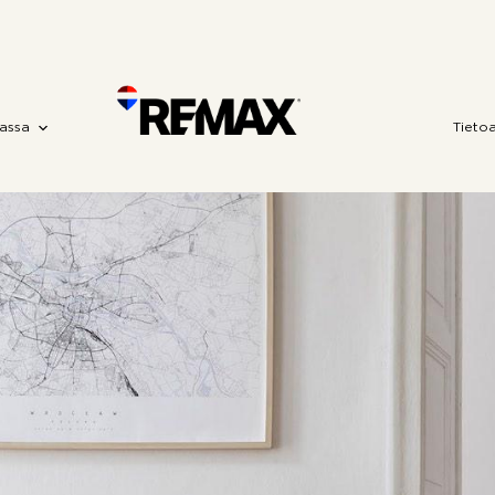
assa
Tieto