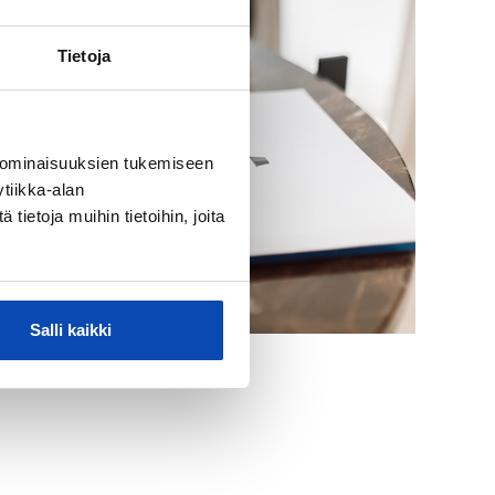
Tietoja
 ominaisuuksien tukemiseen
tiikka-alan
ietoja muihin tietoihin, joita
Salli kaikki