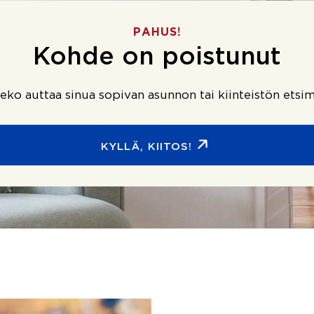
PAHUS!
Kohde on poistunut
ko auttaa sinua sopivan asunnon tai kiinteistön etsim
KYLLÄ, KIITOS!