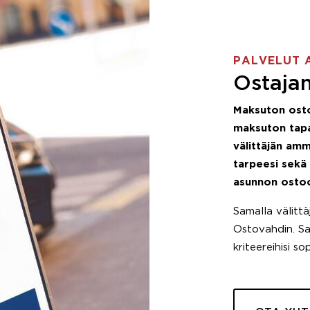
PALVELUT 
Ostajan
Maksuton ost
maksuton tapa
välittäjän amm
tarpeesi sekä
asunnon osto
Samalla välitt
Ostovahdin. Saa
kriteereihisi so