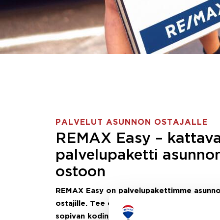
PALVELUT ASUNNON OSTAJALLE
REMAX Easy – kattav
palvelupaketti asunno
ostoon
REMAX Easy on palvelupakettimme asunn
ostajille.
Tee ostotoimeksianto ja etsimme j
sopivan kodin, eikä sinun tarvitse nähdä va