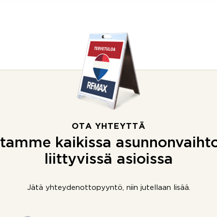
OTA YHTEYTTÄ
tamme kaikissa asunnonvaiht
liittyvissä asioissa
Jätä yhteydenottopyyntö, niin jutellaan lisää.