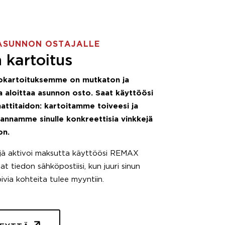
ASUNNON OSTAJALLE
 kartoitus
okartoituksemme on mutkaton ja
 aloittaa asunnon osto. Saat käyttöösi
attitaidon: kartoitamme toiveesi ja
 annamme sinulle konkreettisia vinkkejä
on.
äjä aktivoi maksutta käyttöösi REMAX
t tiedon sähköpostiisi, kun juuri sinun
pivia kohteita tulee myyntiin.