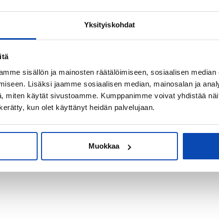
Yksityiskohdat
kiksi sijoitus-
itä
mme sisällön ja mainosten räätälöimiseen, sosiaalisen median
iseen. Lisäksi jaamme sosiaalisen median, mainosalan ja analy
, miten käytät sivustoamme. Kumppanimme voivat yhdistää näitä t
n kerätty, kun olet käyttänyt heidän palvelujaan.
Muokkaa