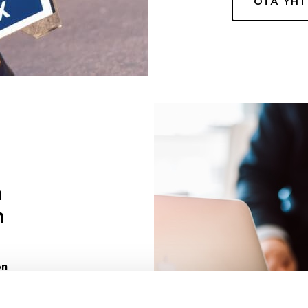
OTA YH
a
n
on
uuri sinulle
ivaa sen