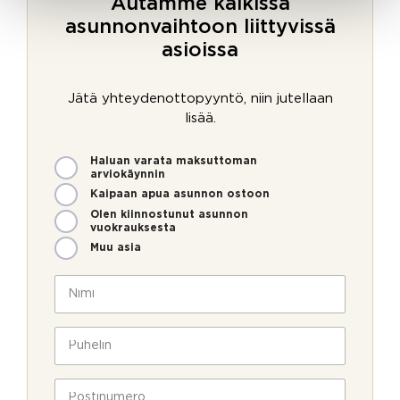
Autamme kaikissa
asunnonvaihtoon liittyvissä
asioissa
Jätä yhteydenottopyyntö, niin jutellaan
lisää.
M
Haluan varata maksuttoman
i
arviokäynnin
t
Kaipaan apua asunnon ostoon
e
Olen kiinnostunut asunnon
n
vuokrauksesta
v
Muu asia
o
i
N
m
i
m
m
e
i
P
o
*
u
l
h
l
e
P
a