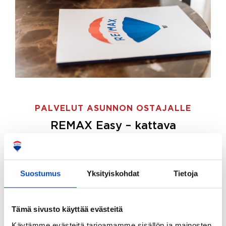
PALVELUT ASUNNON OSTAJALLE
REMAX Easy – kattava
palvelupaketti asunnon ostoon
REMAX Easy on palvelupakettimme asunnon
ostajille.
Tee ostotoimeksianto ja etsimme juuri
Suostumus
Yksityiskohdat
Tietoja
sinulle sopivan kodin, eikä sinun tarvitse nähdä
vaivaa sen löytämiseksi.
Tämä sivusto käyttää evästeitä
Hoidamme koko ostoprosessin puolestasi.
Käytämme evästeitä tarjoamamme sisällön ja mainosten