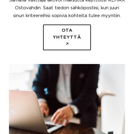
Samalla välittäjä aktivoi maksutta käyttöösi REMAX
Ostovahdin. Saat tiedon sähköpostiisi, kun juuri
sinun kriteereihisi sopivia kohteita tulee myyntiin.
OTA
YHTEYTTÄ