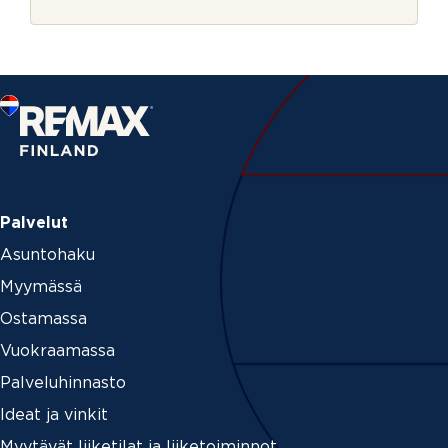
r
j
e
Palvelut
Asuntohaku
Myymässä
Ostamassa
Vuokraamassa
Palveluhinnasto
Ideat ja vinkit
Myytävät liiketilat ja liiketoiminnot