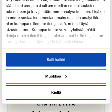
Ostotoimeksiantopalvelumme sopii myös esimerkiksi
räätälöimiseen, sosiaalisen median ominaisuuksien
sijoitus- ja vapaa-ajan asuntojen ostoon.
tukemiseen ja kävijämäärämme analysoimiseen. Lisäksi
jaamme sosiaalisen median, mainosalan ja analytiikka-
LUE LISÄÄ
alan kumppaneillemme tietoja siitä, miten käytät
sivustoamme. Kumppanimme voivat yhdistää näitä
tietoja muihin tietoihin, joita olet antanut heille tai joita on
kerätty, kun olet käyttänyt heidän palvelujaan.
Salli kaikki
Muokkaa
Kiellä
OTA YHTEYTTÄ