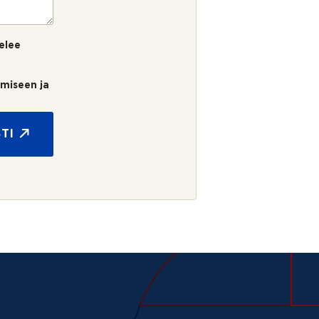
elee
umiseen ja
TI