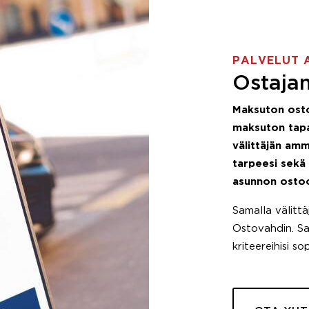
PALVELUT 
Ostajan
Maksuton ost
maksuton tapa
välittäjän amm
tarpeesi sekä
asunnon osto
Samalla välitt
Ostovahdin. Saa
kriteereihisi so