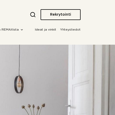
Rekrytointi
a REMAXista
Ideat ja vinkit
Yhteystiedot