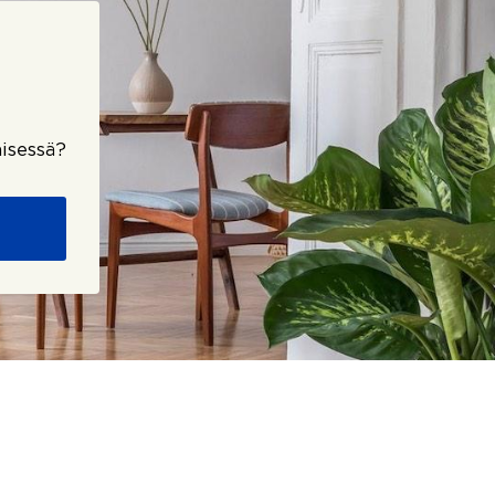
isessä?