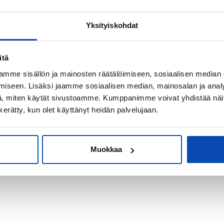
Yksityiskohdat
kiksi sijoitus-
itä
mme sisällön ja mainosten räätälöimiseen, sosiaalisen median
iseen. Lisäksi jaamme sosiaalisen median, mainosalan ja analy
, miten käytät sivustoamme. Kumppanimme voivat yhdistää näitä t
n kerätty, kun olet käyttänyt heidän palvelujaan.
Muokkaa