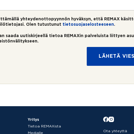
ttämällä yhteydenottopyynnön hyväksyn, että REMAX käsitt
ilötietojasi. Olen tutustunut
tietosuojaselosteeseen
.
an saada uutiskirjeellä tietoa REMAXin palveluista liittyen as
teistönvälitykseen.
LÄHETÄ VIES
Yritys
Tietoa REMAXista
Ota yhteyttä
Medialle