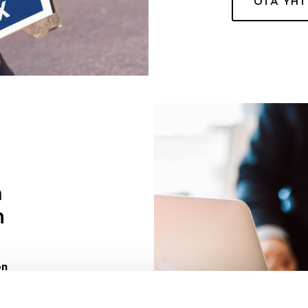
OTA YH
a
n
on
uuri sinulle
ivaa sen