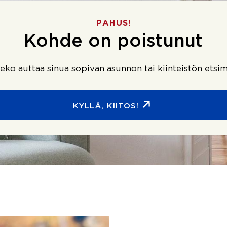
PAHUS!
Kohde on poistunut
ko auttaa sinua sopivan asunnon tai kiinteistön etsim
KYLLÄ, KIITOS!