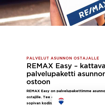
PALVELUT ASUNNON OSTAJALLE
REMAX Easy – kattav
palvelupaketti asunno
ostoon
REMAX Easy on palvelupakettimme asunn
ostajille.
Tee ostotoimeksianto ja etsimme j
sopivan kodin, eikä sinun tarvitse nähdä va