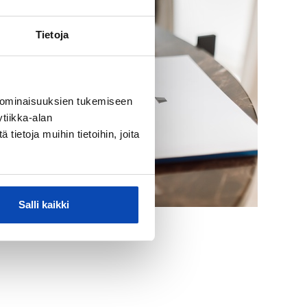
Tietoja
 ominaisuuksien tukemiseen
tiikka-alan
ietoja muihin tietoihin, joita
Salli kaikki