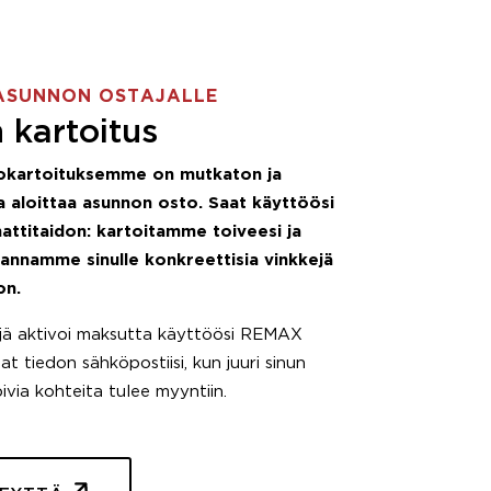
ASUNNON OSTAJALLE
 kartoitus
okartoituksemme on mutkaton ja
 aloittaa asunnon osto. Saat käyttöösi
attitaidon: kartoitamme toiveesi ja
 annamme sinulle konkreettisia vinkkejä
on.
äjä aktivoi maksutta käyttöösi REMAX
t tiedon sähköpostiisi, kun juuri sinun
pivia kohteita tulee myyntiin.