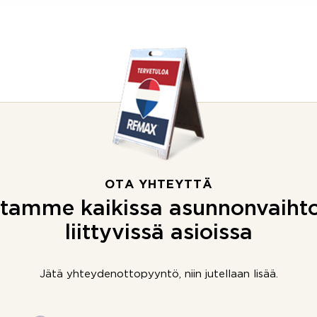
OTA YHTEYTTÄ
tamme kaikissa asunnonvaiht
liittyvissä asioissa
Jätä yhteydenottopyyntö, niin jutellaan lisää.