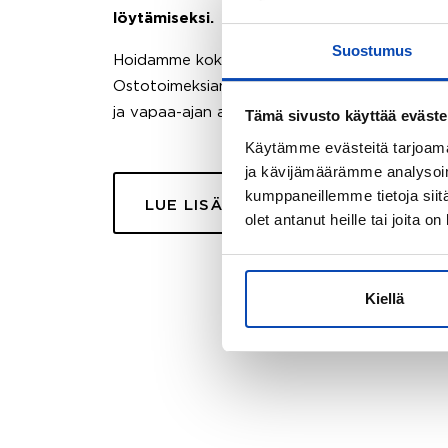
löytämiseksi.
Suostumus
Hoidamme koko ostoprosessin puolestasi.
Ostotoimeksiantopalvelumme sopii myös esimer
ja vapaa-ajan asuntojen ostoon.
Tämä sivusto käyttää eväste
Käytämme evästeitä tarjoama
ja kävijämäärämme analysoim
kumppaneillemme tietoja siitä
LUE LISÄÄ
olet antanut heille tai joita o
Kiellä