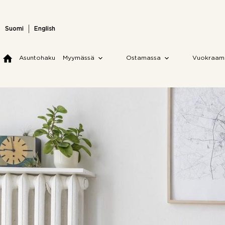
Skip
to
content
Suomi
English
Asuntohaku
Myymässä
Ostamassa
Vuokraam