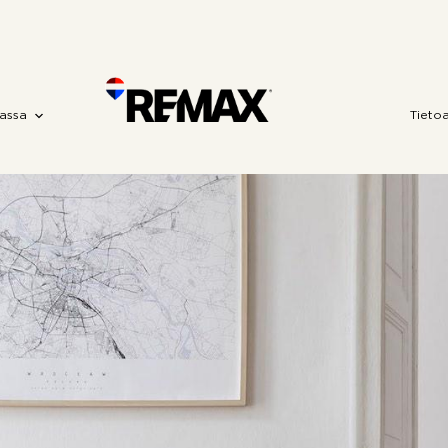
assa
Tieto