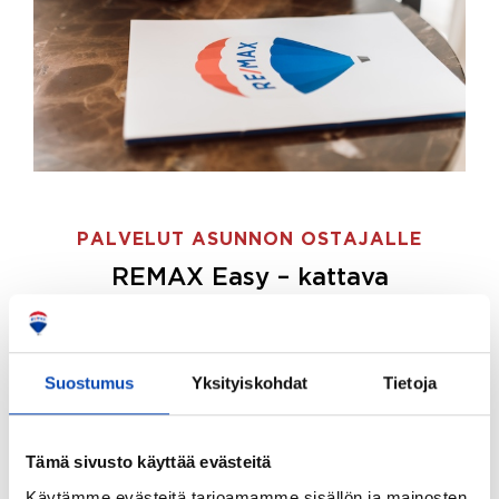
PALVELUT ASUNNON OSTAJALLE
REMAX Easy – kattava
palvelupaketti asunnon ostoon
REMAX Easy on palvelupakettimme asunnon
ostajille.
Tee ostotoimeksianto ja etsimme juuri
Suostumus
Yksityiskohdat
Tietoja
sinulle sopivan kodin, eikä sinun tarvitse nähdä
vaivaa sen löytämiseksi.
Tämä sivusto käyttää evästeitä
Hoidamme koko ostoprosessin puolestasi.
Käytämme evästeitä tarjoamamme sisällön ja mainosten