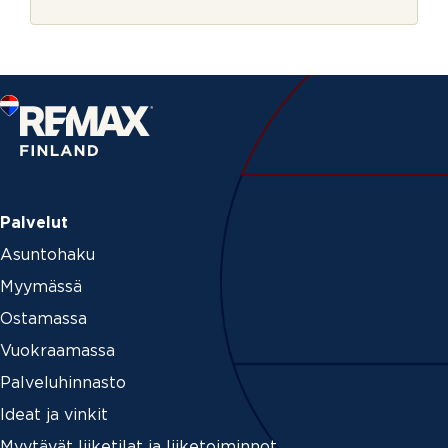
r
j
e
Palvelut
Asuntohaku
Myymässä
Ostamassa
Vuokraamassa
Palveluhinnasto
Ideat ja vinkit
Myytävät liiketilat ja liiketoiminnot