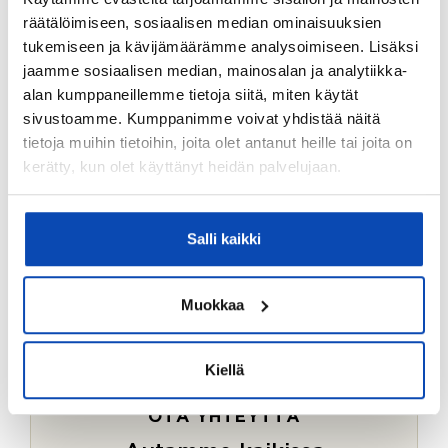
Ostotoimeksiantopalvelumme sopii myös esimerkiksi
räätälöimiseen, sosiaalisen median ominaisuuksien
sijoitus- ja vapaa-ajan asuntojen ostoon.
tukemiseen ja kävijämäärämme analysoimiseen. Lisäksi
jaamme sosiaalisen median, mainosalan ja analytiikka-
LUE LISÄÄ
alan kumppaneillemme tietoja siitä, miten käytät
sivustoamme. Kumppanimme voivat yhdistää näitä
tietoja muihin tietoihin, joita olet antanut heille tai joita on
kerätty, kun olet käyttänyt heidän palvelujaan.
Salli kaikki
Muokkaa
Kiellä
OTA YHTEYTTÄ