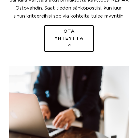
Samalla välittäjä aktivoi maksutta käyttöösi REMAX
Ostovahdin. Saat tiedon sähköpostiisi, kun juuri
sinun kriteereihisi sopivia kohteita tulee myyntiin.
OTA
YHTEYTTÄ