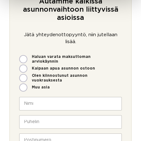
Autamme kaikissa
asunnonvaihtoon liittyvissä
asioissa
Jätä yhteydenottopyyntö, niin jutellaan
lisää.
M
Haluan varata maksuttoman
i
arviokäynnin
t
Kaipaan apua asunnon ostoon
e
Olen kiinnostunut asunnon
n
vuokrauksesta
v
Muu asia
o
i
N
m
i
m
m
*
e
i
P
V
o
*
u
a
l
h
h
l
e
P
v
a