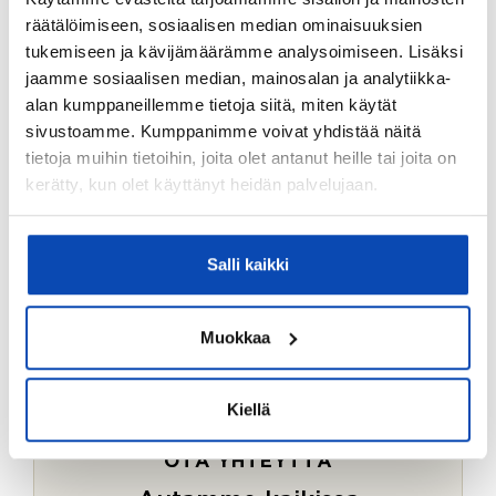
Ostotoimeksiantopalvelumme sopii myös esimerkiksi
räätälöimiseen, sosiaalisen median ominaisuuksien
sijoitus- ja vapaa-ajan asuntojen ostoon.
tukemiseen ja kävijämäärämme analysoimiseen. Lisäksi
jaamme sosiaalisen median, mainosalan ja analytiikka-
LUE LISÄÄ
alan kumppaneillemme tietoja siitä, miten käytät
sivustoamme. Kumppanimme voivat yhdistää näitä
tietoja muihin tietoihin, joita olet antanut heille tai joita on
kerätty, kun olet käyttänyt heidän palvelujaan.
Salli kaikki
Muokkaa
Kiellä
OTA YHTEYTTÄ