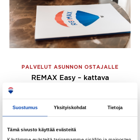
PALVELUT ASUNNON OSTAJALLE
REMAX Easy – kattava
palvelupaketti asunnon ostoon
REMAX Easy on palvelupakettimme asunnon
ostajille.
Tee ostotoimeksianto ja etsimme juuri
Suostumus
Yksityiskohdat
Tietoja
sinulle sopivan kodin, eikä sinun tarvitse nähdä
vaivaa sen löytämiseksi.
Tämä sivusto käyttää evästeitä
Hoidamme koko ostoprosessin puolestasi.
Käytämme evästeitä tarjoamamme sisällön ja mainosten