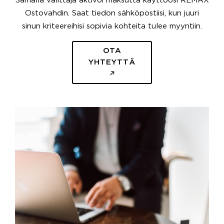
Samalla välittäjä aktivoi maksutta käyttöösi REMAX
Ostovahdin. Saat tiedon sähköpostiisi, kun juuri
sinun kriteereihisi sopivia kohteita tulee myyntiin.
OTA
YHTEYTTÄ