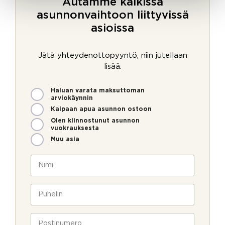
Autamme kaikissa
asunnonvaihtoon liittyvissä
asioissa
Jätä yhteydenottopyyntö, niin jutellaan
lisää.
M
Haluan varata maksuttoman
i
arviokäynnin
t
Kaipaan apua asunnon ostoon
e
Olen kiinnostunut asunnon
n
vuokrauksesta
v
Muu asia
o
i
N
m
i
m
m
e
i
P
o
*
u
l
h
l
e
P
a