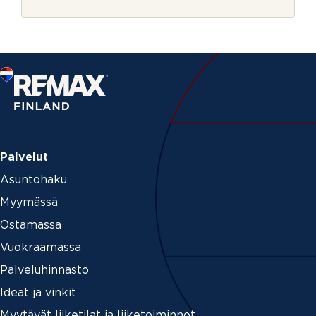
r
j
e
Palvelut
Asuntohaku
Myymässä
Ostamassa
Vuokraamassa
Palveluhinnasto
Ideat ja vinkit
Myytävät liiketilat ja liiketoiminnot