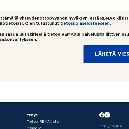
ttämällä yhteydenottopyynnön hyväksyn, että REMAX käsitt
ilötietojasi. Olen tutustunut
tietosuojaselosteeseen
.
an saada uutiskirjeellä tietoa REMAXin palveluista liittyen as
teistönvälitykseen.
LÄHETÄ VIES
Yritys
Tietoa REMAXista
Ota yhteyttä
Medialle