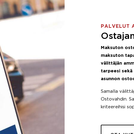
PALVELUT 
Ostajan
Maksuton ost
maksuton tapa
välittäjän amm
tarpeesi sekä
asunnon osto
Samalla välitt
Ostovahdin. Saa
kriteereihisi so