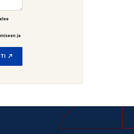
elee
umiseen ja
TI