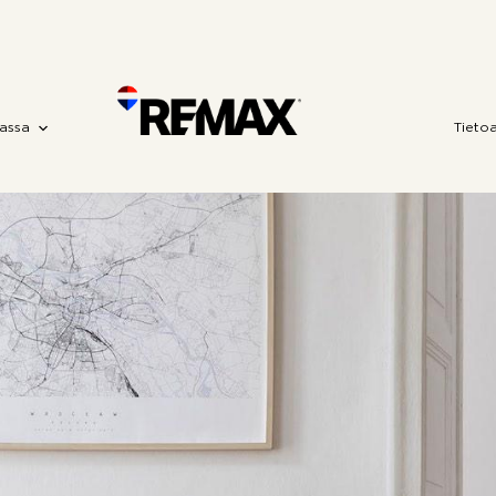
assa
Tieto