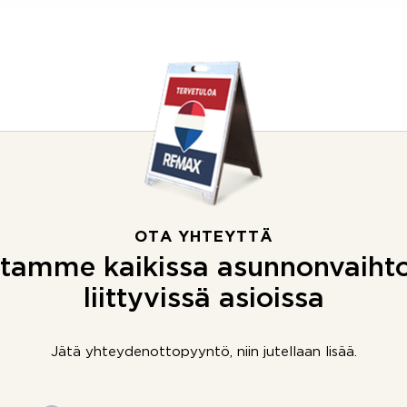
OTA YHTEYTTÄ
tamme kaikissa asunnonvaiht
liittyvissä asioissa
Jätä yhteydenottopyyntö, niin jutellaan lisää.