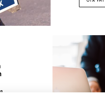
OTA YH
a
n
on
uuri sinulle
ivaa sen