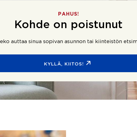
PAHUS!
Kohde on poistunut
ko auttaa sinua sopivan asunnon tai kiinteistön etsim
KYLLÄ, KIITOS!