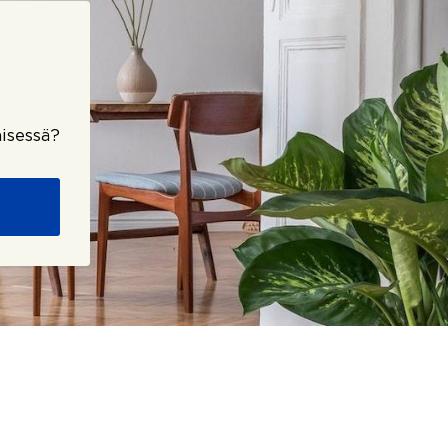
isessä?