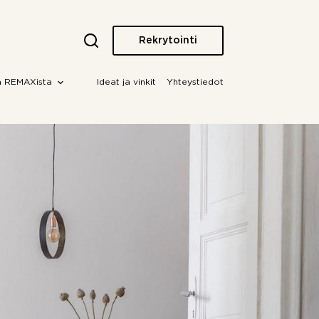
Rekrytointi
a REMAXista
Ideat ja vinkit
Yhteystiedot