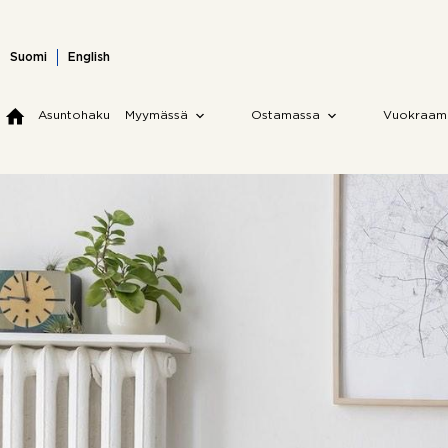
Skip
to
content
Suomi
English
Asuntohaku
Myymässä
Ostamassa
Vuokraam