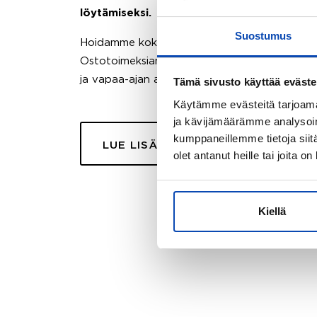
löytämiseksi.
Suostumus
Hoidamme koko ostoprosessin puolestasi.
Ostotoimeksiantopalvelumme sopii myös esimer
ja vapaa-ajan asuntojen ostoon.
Tämä sivusto käyttää eväste
Käytämme evästeitä tarjoama
ja kävijämäärämme analysoim
kumppaneillemme tietoja siitä
LUE LISÄÄ
olet antanut heille tai joita o
Kiellä