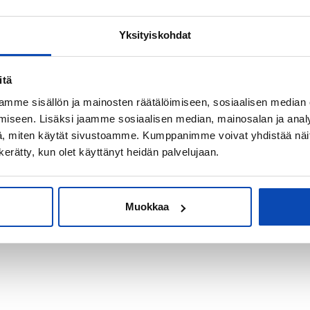
Yksityiskohdat
kiksi sijoitus-
itä
mme sisällön ja mainosten räätälöimiseen, sosiaalisen median
iseen. Lisäksi jaamme sosiaalisen median, mainosalan ja analy
, miten käytät sivustoamme. Kumppanimme voivat yhdistää näitä t
n kerätty, kun olet käyttänyt heidän palvelujaan.
Muokkaa