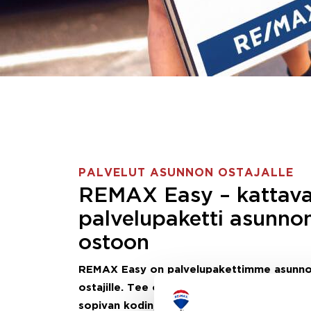
PALVELUT ASUNNON OSTAJALLE
REMAX Easy – kattav
palvelupaketti asunno
ostoon
REMAX Easy on palvelupakettimme asunn
ostajille.
Tee ostotoimeksianto ja etsimme j
sopivan kodin, eikä sinun tarvitse nähdä va