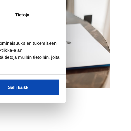
Tietoja
 ominaisuuksien tukemiseen
tiikka-alan
ietoja muihin tietoihin, joita
Salli kaikki