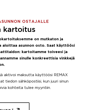
ASUNNON OSTAJALLE
 kartoitus
okartoituksemme on mutkaton ja
 aloittaa asunnon osto. Saat käyttöösi
attitaidon: kartoitamme toiveesi ja
 annamme sinulle konkreettisia vinkkejä
on.
äjä aktivoi maksutta käyttöösi REMAX
t tiedon sähköpostiisi, kun juuri sinun
pivia kohteita tulee myyntiin.