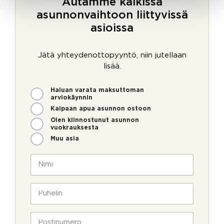
Autamme kaikissa
asunnonvaihtoon liittyvissä
asioissa
Jätä yhteydenottopyyntö, niin jutellaan
lisää.
M
Haluan varata maksuttoman
i
arviokäynnin
t
Kaipaan apua asunnon ostoon
e
Olen kiinnostunut asunnon
n
vuokrauksesta
v
Muu asia
o
i
N
m
i
m
m
e
i
P
o
*
u
l
h
l
e
P
a