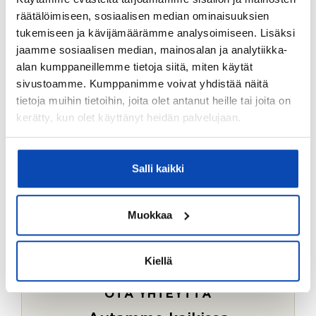
Ostotoimeksiantopalvelumme sopii myös esimerkiksi
räätälöimiseen, sosiaalisen median ominaisuuksien
sijoitus- ja vapaa-ajan asuntojen ostoon.
tukemiseen ja kävijämäärämme analysoimiseen. Lisäksi
jaamme sosiaalisen median, mainosalan ja analytiikka-
LUE LISÄÄ
alan kumppaneillemme tietoja siitä, miten käytät
sivustoamme. Kumppanimme voivat yhdistää näitä
tietoja muihin tietoihin, joita olet antanut heille tai joita on
kerätty, kun olet käyttänyt heidän palvelujaan.
Salli kaikki
Muokkaa
Kiellä
OTA YHTEYTTÄ