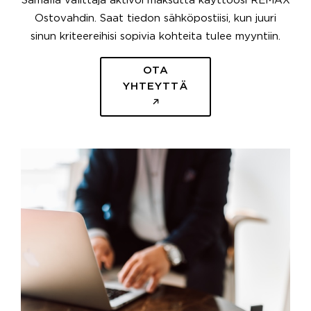
Samalla välittäjä aktivoi maksutta käyttöösi REMAX
Ostovahdin. Saat tiedon sähköpostiisi, kun juuri
sinun kriteereihisi sopivia kohteita tulee myyntiin.
OTA
YHTEYTTÄ