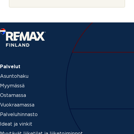
r
j
e
Palvelut
Asuntohaku
Myymässä
Ostamassa
Vuokraamassa
Palveluhinnasto
Ideat ja vinkit
Myytävät liiketilat ja liiketoiminnot