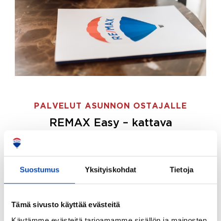
PALVELUT ASUNNON OSTAJALLE
REMAX Easy – kattava
palvelupaketti asunnon ostoon
REMAX Easy on palvelupakettimme asunnon
ostajille.
Tee ostotoimeksianto ja etsimme juuri
Suostumus
Yksityiskohdat
Tietoja
sinulle sopivan kodin, eikä sinun tarvitse nähdä
vaivaa sen löytämiseksi.
Tämä sivusto käyttää evästeitä
Hoidamme koko ostoprosessin puolestasi.
Käytämme evästeitä tarjoamamme sisällön ja mainosten