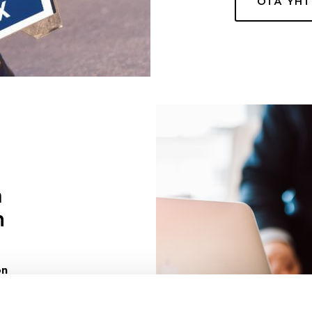
OTA YH
a
n
on
uuri sinulle
ivaa sen