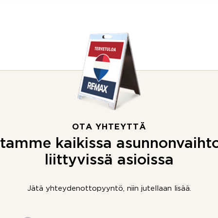
OTA YHTEYTTÄ
tamme kaikissa asunnonvaiht
liittyvissä asioissa
Jätä yhteydenottopyyntö, niin jutellaan lisää.