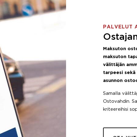
PALVELUT 
Ostajan
Maksuton ost
maksuton tapa
välittäjän amm
tarpeesi sekä
asunnon osto
Samalla välitt
Ostovahdin. Saa
kriteereihisi so