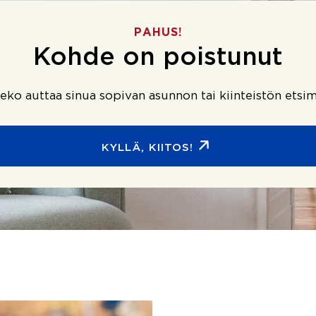
PAHUS!
Kohde on poistunut
ko auttaa sinua sopivan asunnon tai kiinteistön etsim
KYLLÄ, KIITOS!