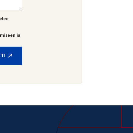
elee
umiseen ja
TI