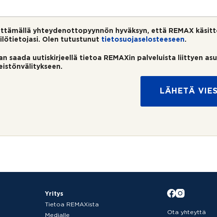
ttämällä yhteydenottopyynnön hyväksyn, että REMAX käsitt
ilötietojasi. Olen tutustunut
tietosuojaselosteeseen
.
an saada uutiskirjeellä tietoa REMAXin palveluista liittyen as
teistönvälitykseen.
LÄHETÄ VIES
Yritys
Tietoa REMAXista
Ota yhteyttä
Medialle