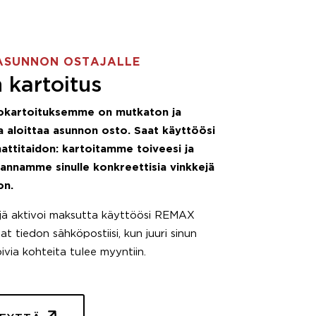
ASUNNON OSTAJALLE
 kartoitus
okartoituksemme on mutkaton ja
 aloittaa asunnon osto. Saat käyttöösi
attitaidon: kartoitamme toiveesi ja
 annamme sinulle konkreettisia vinkkejä
on.
äjä aktivoi maksutta käyttöösi REMAX
t tiedon sähköpostiisi, kun juuri sinun
pivia kohteita tulee myyntiin.