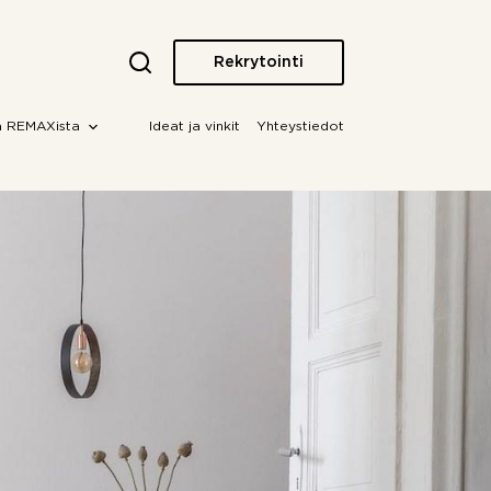
Rekrytointi
a REMAXista
Ideat ja vinkit
Yhteystiedot