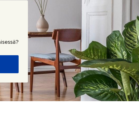
isessä?