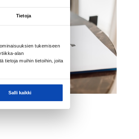
Tietoja
 ominaisuuksien tukemiseen
tiikka-alan
ietoja muihin tietoihin, joita
Salli kaikki