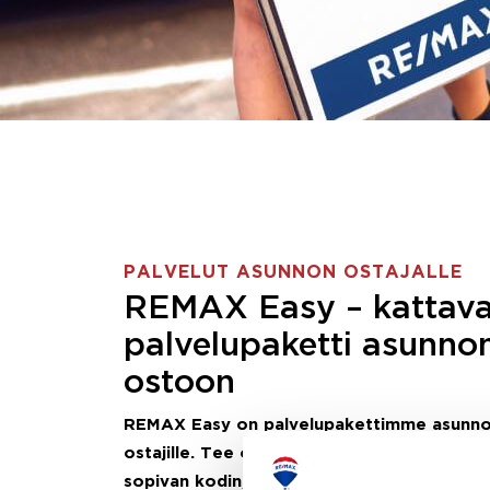
PALVELUT ASUNNON OSTAJALLE
REMAX Easy – kattav
palvelupaketti asunno
ostoon
REMAX Easy on palvelupakettimme asunn
ostajille.
Tee ostotoimeksianto ja etsimme j
sopivan kodin, eikä sinun tarvitse nähdä va