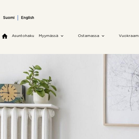
Skip
to
content
Suomi
English
Asuntohaku
Myymässä
Ostamassa
Vuokraam