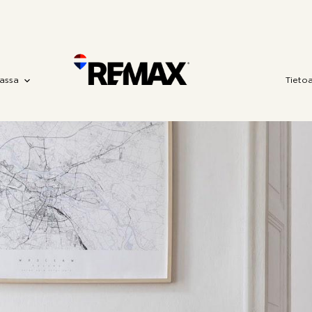
assa
Tieto