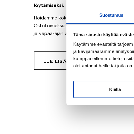
löytämiseksi.
Suostumus
Hoidamme koko ostoprosessin puolestasi.
Ostotoimeksiantopalvelumme sopii myös esimer
ja vapaa-ajan asuntojen ostoon.
Tämä sivusto käyttää eväste
Käytämme evästeitä tarjoama
ja kävijämäärämme analysoim
kumppaneillemme tietoja siitä
LUE LISÄÄ
olet antanut heille tai joita o
Kiellä