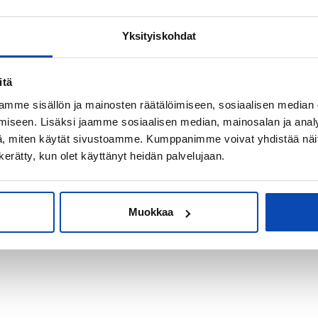
Yksityiskohdat
kiksi sijoitus-
itä
mme sisällön ja mainosten räätälöimiseen, sosiaalisen median
iseen. Lisäksi jaamme sosiaalisen median, mainosalan ja analy
, miten käytät sivustoamme. Kumppanimme voivat yhdistää näitä t
n kerätty, kun olet käyttänyt heidän palvelujaan.
Muokkaa