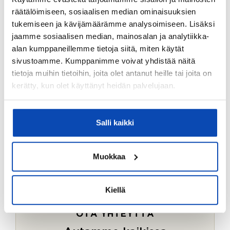
Ostotoimeksiantopalvelumme sopii myös esimerkiksi
räätälöimiseen, sosiaalisen median ominaisuuksien
sijoitus- ja vapaa-ajan asuntojen ostoon.
tukemiseen ja kävijämäärämme analysoimiseen. Lisäksi
jaamme sosiaalisen median, mainosalan ja analytiikka-
LUE LISÄÄ
alan kumppaneillemme tietoja siitä, miten käytät
sivustoamme. Kumppanimme voivat yhdistää näitä
tietoja muihin tietoihin, joita olet antanut heille tai joita on
kerätty, kun olet käyttänyt heidän palvelujaan.
Salli kaikki
Muokkaa
Kiellä
OTA YHTEYTTÄ