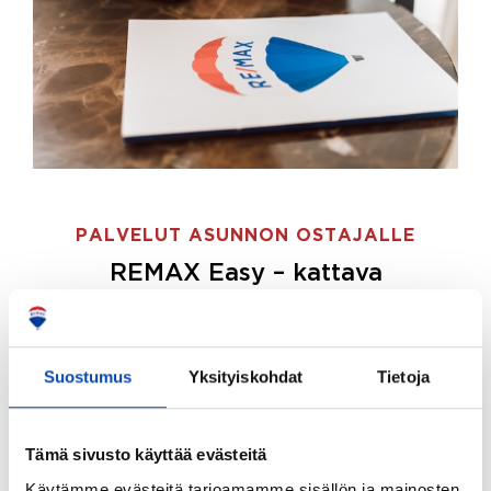
PALVELUT ASUNNON OSTAJALLE
REMAX Easy – kattava
palvelupaketti asunnon ostoon
REMAX Easy on palvelupakettimme asunnon
ostajille.
Tee ostotoimeksianto ja etsimme juuri
Suostumus
Yksityiskohdat
Tietoja
sinulle sopivan kodin, eikä sinun tarvitse nähdä
vaivaa sen löytämiseksi.
Tämä sivusto käyttää evästeitä
Hoidamme koko ostoprosessin puolestasi.
Käytämme evästeitä tarjoamamme sisällön ja mainosten