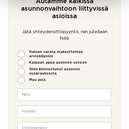
Autamme kaikissa
asunnonvaihtoon liittyvissä
asioissa
Jätä yhteydenottopyyntö, niin jutellaan
lisää.
M
Haluan varata maksuttoman
i
arviokäynnin
t
Kaipaan apua asunnon ostoon
e
Olen kiinnostunut asunnon
n
vuokrauksesta
v
Muu asia
o
i
N
m
i
m
m
e
i
P
o
*
u
l
h
l
e
P
a