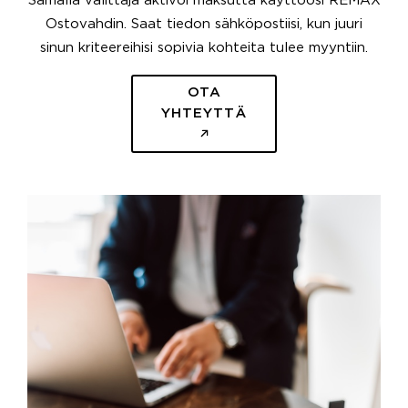
Samalla välittäjä aktivoi maksutta käyttöösi REMAX
Ostovahdin. Saat tiedon sähköpostiisi, kun juuri
sinun kriteereihisi sopivia kohteita tulee myyntiin.
OTA
YHTEYTTÄ