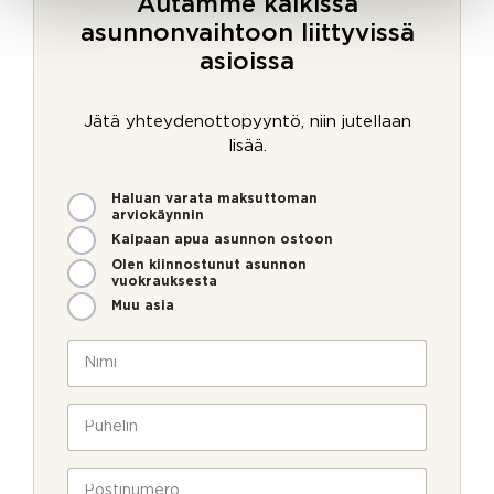
Autamme kaikissa
asunnonvaihtoon liittyvissä
asioissa
Jätä yhteydenottopyyntö, niin jutellaan
lisää.
M
Haluan varata maksuttoman
i
arviokäynnin
t
Kaipaan apua asunnon ostoon
e
Olen kiinnostunut asunnon
n
vuokrauksesta
v
Muu asia
o
i
N
m
i
m
m
e
i
P
o
*
u
l
h
l
e
P
a