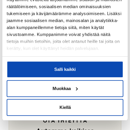
Ostotoimeksiantopalvelumme sopii myös esimerkiksi
räätälöimiseen, sosiaalisen median ominaisuuksien
sijoitus- ja vapaa-ajan asuntojen ostoon.
tukemiseen ja kävijämäärämme analysoimiseen. Lisäksi
jaamme sosiaalisen median, mainosalan ja analytiikka-
LUE LISÄÄ
alan kumppaneillemme tietoja siitä, miten käytät
sivustoamme. Kumppanimme voivat yhdistää näitä
tietoja muihin tietoihin, joita olet antanut heille tai joita on
kerätty, kun olet käyttänyt heidän palvelujaan.
Salli kaikki
Muokkaa
Kiellä
OTA YHTEYTTÄ