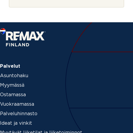
r
j
e
Palvelut
Asuntohaku
Myymässä
Ostamassa
Vuokraamassa
Palveluhinnasto
Ideat ja vinkit
Myytävät liiketilat ja liiketoiminnot