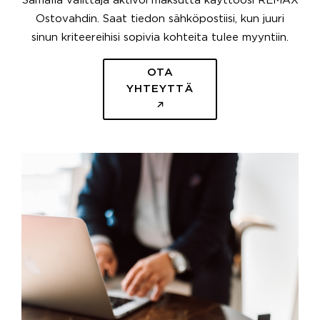
Samalla välittäjä aktivoi maksutta käyttöösi REMAX
Ostovahdin. Saat tiedon sähköpostiisi, kun juuri
sinun kriteereihisi sopivia kohteita tulee myyntiin.
OTA
YHTEYTTÄ