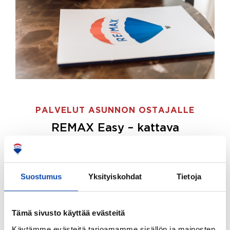
PALVELUT ASUNNON OSTAJALLE
REMAX Easy – kattava
palvelupaketti asunnon ostoon
REMAX Easy on palvelupakettimme asunnon
ostajille.
Tee ostotoimeksianto ja etsimme juuri
Suostumus
Yksityiskohdat
Tietoja
sinulle sopivan kodin, eikä sinun tarvitse nähdä
vaivaa sen löytämiseksi.
Tämä sivusto käyttää evästeitä
Hoidamme koko ostoprosessin puolestasi.
Käytämme evästeitä tarjoamamme sisällön ja mainosten