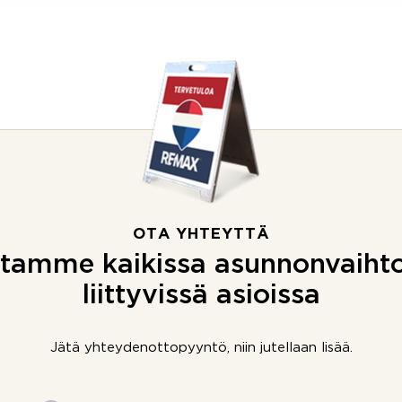
OTA YHTEYTTÄ
tamme kaikissa asunnonvaiht
liittyvissä asioissa
Jätä yhteydenottopyyntö, niin jutellaan lisää.