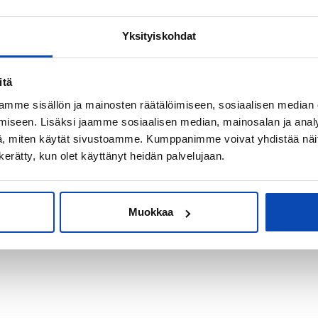
Yksityiskohdat
kiksi sijoitus-
itä
mme sisällön ja mainosten räätälöimiseen, sosiaalisen median
iseen. Lisäksi jaamme sosiaalisen median, mainosalan ja analy
, miten käytät sivustoamme. Kumppanimme voivat yhdistää näitä t
n kerätty, kun olet käyttänyt heidän palvelujaan.
Muokkaa