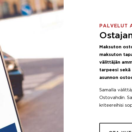
PALVELUT 
Ostajan
Maksuton ost
maksuton tapa
välittäjän amm
tarpeesi sekä
asunnon osto
Samalla välitt
Ostovahdin. Saa
kriteereihisi so