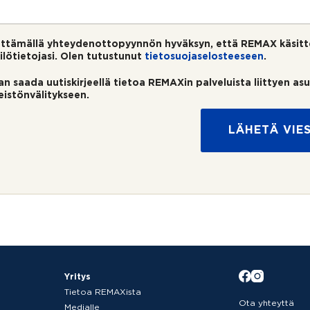
ttämällä yhteydenottopyynnön hyväksyn, että REMAX käsitt
ilötietojasi. Olen tutustunut
tietosuojaselosteeseen
.
an saada uutiskirjeellä tietoa REMAXin palveluista liittyen as
teistönvälitykseen.
LÄHETÄ VIES
Yritys
Tietoa REMAXista
Ota yhteyttä
Medialle