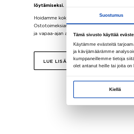
löytämiseksi.
Suostumus
Hoidamme koko ostoprosessin puolestasi.
Ostotoimeksiantopalvelumme sopii myös esimer
ja vapaa-ajan asuntojen ostoon.
Tämä sivusto käyttää eväste
Käytämme evästeitä tarjoama
ja kävijämäärämme analysoim
kumppaneillemme tietoja siitä
LUE LISÄÄ
olet antanut heille tai joita o
Kiellä