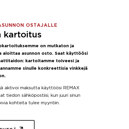
ASUNNON OSTAJALLE
 kartoitus
okartoituksemme on mutkaton ja
 aloittaa asunnon osto. Saat käyttöösi
attitaidon: kartoitamme toiveesi ja
 annamme sinulle konkreettisia vinkkejä
on.
äjä aktivoi maksutta käyttöösi REMAX
t tiedon sähköpostiisi, kun juuri sinun
pivia kohteita tulee myyntiin.