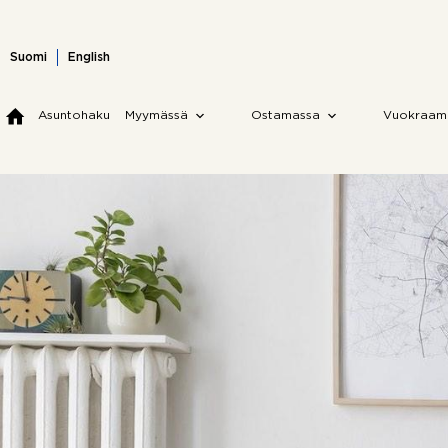
Skip
to
content
Suomi
English
Asuntohaku
Myymässä
Ostamassa
Vuokraam