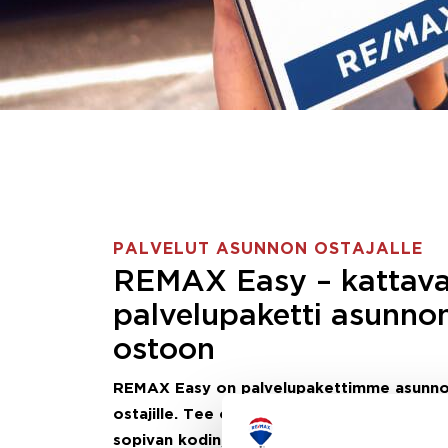
PALVELUT ASUNNON OSTAJALLE
REMAX Easy – kattav
palvelupaketti asunno
ostoon
REMAX Easy on palvelupakettimme asunn
ostajille.
Tee ostotoimeksianto ja etsimme j
sopivan kodin, eikä sinun tarvitse nähdä va