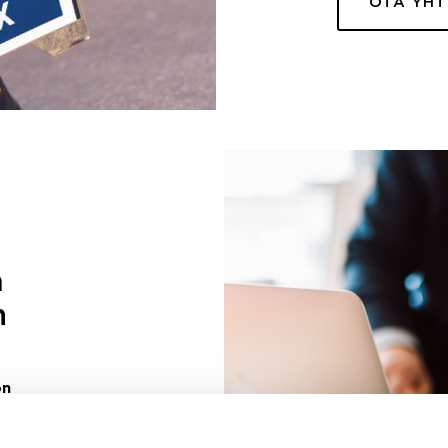
OTA YH
a
n
on
uuri sinulle
ivaa sen