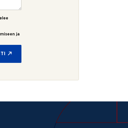
elee
umiseen ja
TI