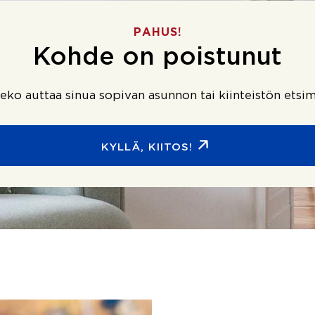
PAHUS!
Kohde on poistunut
ko auttaa sinua sopivan asunnon tai kiinteistön etsim
KYLLÄ, KIITOS!