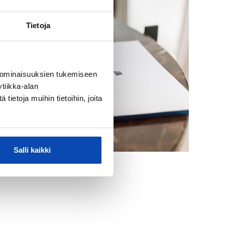
Tietoja
 ominaisuuksien tukemiseen
tiikka-alan
ietoja muihin tietoihin, joita
Salli kaikki