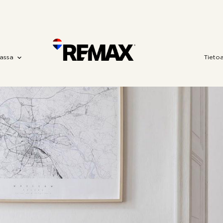
assa
Tieto