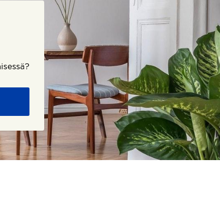
isessä?