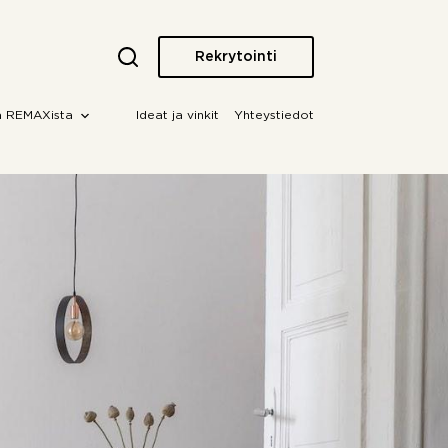
Rekrytointi
a REMAXista
Ideat ja vinkit
Yhteystiedot