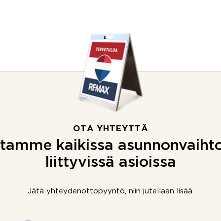
OTA YHTEYTTÄ
tamme kaikissa asunnonvaiht
liittyvissä asioissa
Jätä yhteydenottopyyntö, niin jutellaan lisää.