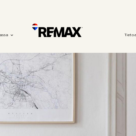
assa
Tieto