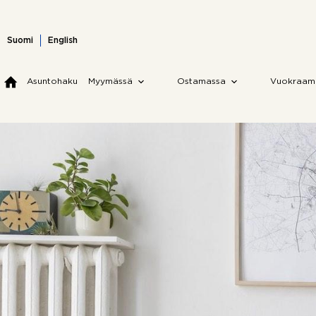
Skip
to
content
Suomi
English
Asuntohaku
Myymässä
Ostamassa
Vuokraam