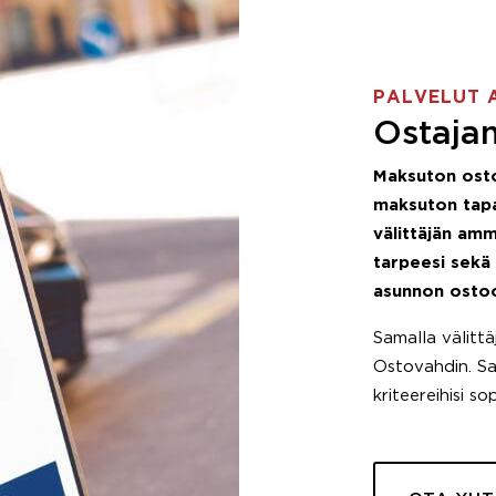
PALVELUT 
Ostajan
Maksuton ost
maksuton tapa
välittäjän amm
tarpeesi sekä
asunnon osto
Samalla välitt
Ostovahdin. Saa
kriteereihisi so