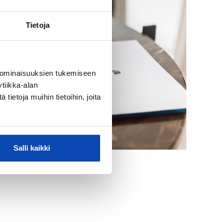
Tietoja
 ominaisuuksien tukemiseen
tiikka-alan
ietoja muihin tietoihin, joita
Salli kaikki