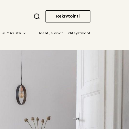
Rekrytointi
a REMAXista
Ideat ja vinkit
Yhteystiedot