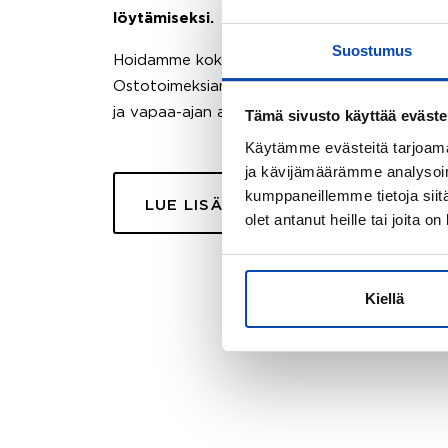
löytämiseksi.
Suostumus
Hoidamme koko ostoprosessin puolestasi.
Ostotoimeksiantopalvelumme sopii myös esimer
ja vapaa-ajan asuntojen ostoon.
Tämä sivusto käyttää eväste
Käytämme evästeitä tarjoama
ja kävijämäärämme analysoim
kumppaneillemme tietoja siitä
LUE LISÄÄ
olet antanut heille tai joita o
Kiellä