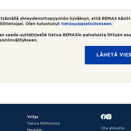
ttämällä yhteydenottopyynnön hyväksyn, että REMAX käsitt
ilötietojasi. Olen tutustunut
tietosuojaselosteeseen
.
an saada uutiskirjeellä tietoa REMAXin palveluista liittyen as
teistönvälitykseen.
LÄHETÄ VIES
Yritys
Tietoa REMAXista
Ota yhteyttä
Medialle