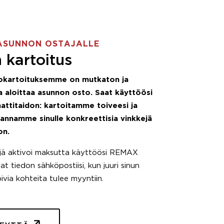
ASUNNON OSTAJALLE
 kartoitus
okartoituksemme on mutkaton ja
 aloittaa asunnon osto. Saat käyttöösi
attitaidon: kartoitamme toiveesi ja
 annamme sinulle konkreettisia vinkkejä
on.
äjä aktivoi maksutta käyttöösi REMAX
t tiedon sähköpostiisi, kun juuri sinun
pivia kohteita tulee myyntiin.