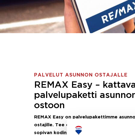
PALVELUT ASUNNON OSTAJALLE
REMAX Easy – kattav
palvelupaketti asunno
ostoon
REMAX Easy on palvelupakettimme asunn
ostajille.
Tee ostotoimeksianto ja etsimme j
sopivan kodin, eikä sinun tarvitse nähdä va