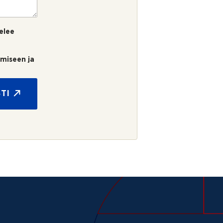
elee
umiseen ja
TI