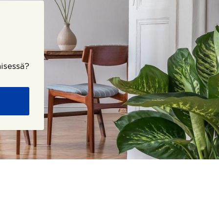
isessä?