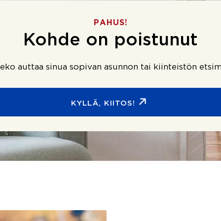
PAHUS!
Kohde on poistunut
ko auttaa sinua sopivan asunnon tai kiinteistön etsim
KYLLÄ, KIITOS!