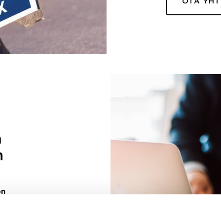
OTA YH
a
n
on
uuri sinulle
ivaa sen