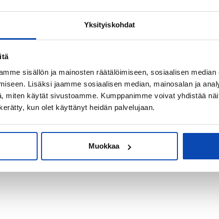
Yksityiskohdat
kiksi sijoitus-
itä
mme sisällön ja mainosten räätälöimiseen, sosiaalisen median
iseen. Lisäksi jaamme sosiaalisen median, mainosalan ja analy
, miten käytät sivustoamme. Kumppanimme voivat yhdistää näitä t
n kerätty, kun olet käyttänyt heidän palvelujaan.
Muokkaa