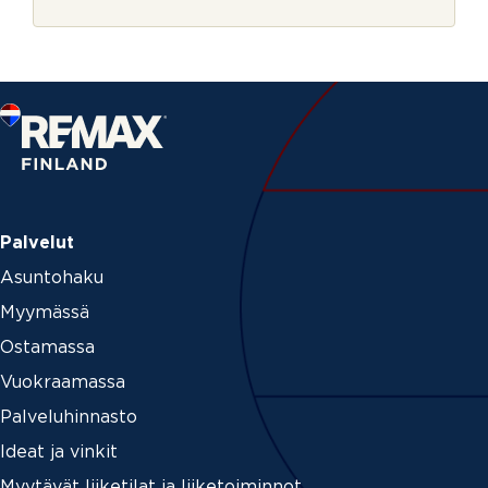
r
*
j
*
e
Palvelut
Asuntohaku
Myymässä
Ostamassa
Vuokraamassa
Palveluhinnasto
Ideat ja vinkit
Myytävät liiketilat ja liiketoiminnot