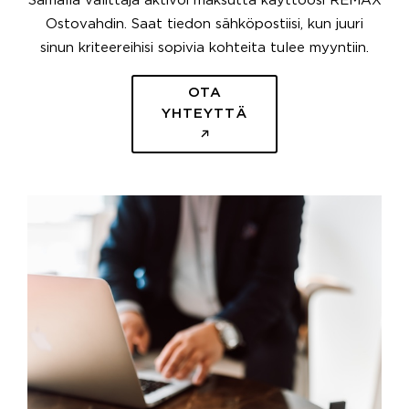
Samalla välittäjä aktivoi maksutta käyttöösi REMAX
Ostovahdin. Saat tiedon sähköpostiisi, kun juuri
sinun kriteereihisi sopivia kohteita tulee myyntiin.
OTA
YHTEYTTÄ