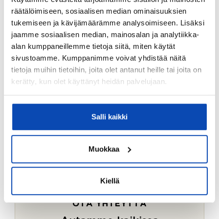
Ostotoimeksiantopalvelumme sopii myös esimerkiksi
räätälöimiseen, sosiaalisen median ominaisuuksien
sijoitus- ja vapaa-ajan asuntojen ostoon.
tukemiseen ja kävijämäärämme analysoimiseen. Lisäksi
jaamme sosiaalisen median, mainosalan ja analytiikka-
LUE LISÄÄ
alan kumppaneillemme tietoja siitä, miten käytät
sivustoamme. Kumppanimme voivat yhdistää näitä
tietoja muihin tietoihin, joita olet antanut heille tai joita on
kerätty, kun olet käyttänyt heidän palvelujaan.
Salli kaikki
Muokkaa
Kiellä
OTA YHTEYTTÄ