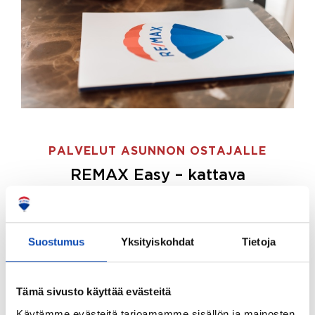
PALVELUT ASUNNON OSTAJALLE
REMAX Easy – kattava
palvelupaketti asunnon ostoon
REMAX Easy on palvelupakettimme asunnon
ostajille.
Tee ostotoimeksianto ja etsimme juuri
Suostumus
Yksityiskohdat
Tietoja
sinulle sopivan kodin, eikä sinun tarvitse nähdä
vaivaa sen löytämiseksi.
Tämä sivusto käyttää evästeitä
Hoidamme koko ostoprosessin puolestasi.
Käytämme evästeitä tarjoamamme sisällön ja mainosten