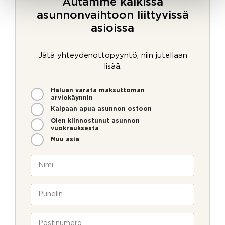
Autamme kaikissa
asunnonvaihtoon liittyvissä
asioissa
Jätä yhteydenottopyyntö, niin jutellaan
lisää.
M
Haluan varata maksuttoman
i
arviokäynnin
t
Kaipaan apua asunnon ostoon
e
Olen kiinnostunut asunnon
n
vuokrauksesta
v
Muu asia
o
i
N
m
i
m
m
e
i
P
o
*
u
l
h
l
e
P
a