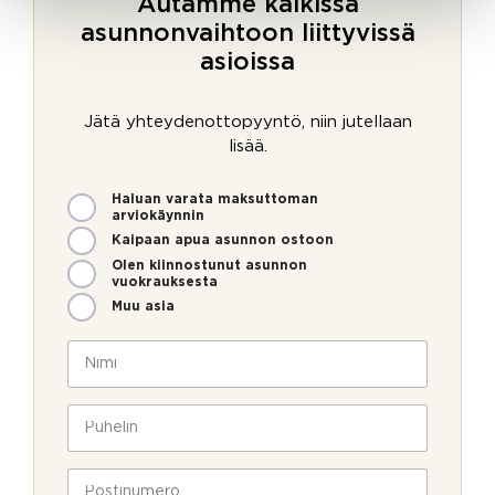
Autamme kaikissa
asunnonvaihtoon liittyvissä
asioissa
Jätä yhteydenottopyyntö, niin jutellaan
lisää.
M
Haluan varata maksuttoman
i
arviokäynnin
t
Kaipaan apua asunnon ostoon
e
Olen kiinnostunut asunnon
n
vuokrauksesta
v
Muu asia
o
i
N
m
i
m
m
v
e
i
P
o
o
*
u
i
l
h
m
l
e
P
m
a