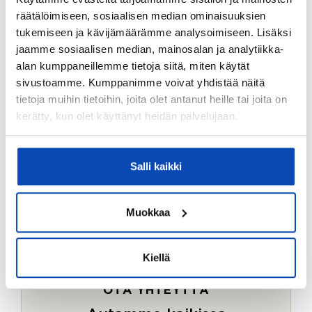
Ostotoimeksiantopalvelumme sopii myös esimerkiksi
räätälöimiseen, sosiaalisen median ominaisuuksien
sijoitus- ja vapaa-ajan asuntojen ostoon.
tukemiseen ja kävijämäärämme analysoimiseen. Lisäksi
jaamme sosiaalisen median, mainosalan ja analytiikka-
LUE LISÄÄ
alan kumppaneillemme tietoja siitä, miten käytät
sivustoamme. Kumppanimme voivat yhdistää näitä
tietoja muihin tietoihin, joita olet antanut heille tai joita on
kerätty, kun olet käyttänyt heidän palvelujaan.
Salli kaikki
Muokkaa
Kiellä
OTA YHTEYTTÄ