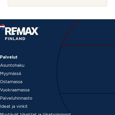
r
j
e
Palvelut
Asuntohaku
Myymässä
Ostamassa
Vuokraamassa
Palveluhinnasto
Ideat ja vinkit
Myytävät liiketilat ja liiketoiminnot