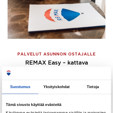
PALVELUT ASUNNON OSTAJALLE
REMAX Easy – kattava
palvelupaketti asunnon ostoon
REMAX Easy on palvelupakettimme asunnon
ostajille.
Tee ostotoimeksianto ja etsimme juuri
Suostumus
Yksityiskohdat
Tietoja
sinulle sopivan kodin, eikä sinun tarvitse nähdä
vaivaa sen löytämiseksi.
Tämä sivusto käyttää evästeitä
Hoidamme koko ostoprosessin puolestasi.
Käytämme evästeitä tarjoamamme sisällön ja mainosten