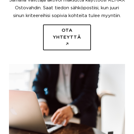
Samalla välittäjä aktivoi maksutta käyttöösi REMAX
Ostovahdin. Saat tiedon sähköpostiisi, kun juuri
sinun kriteereihisi sopivia kohteita tulee myyntiin.
OTA
YHTEYTTÄ