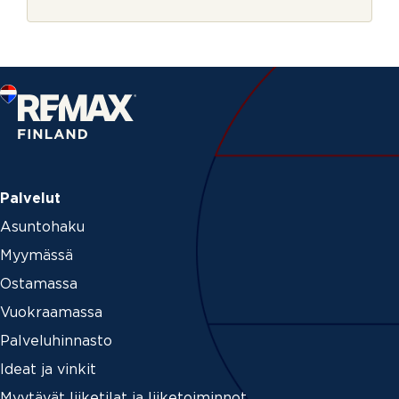
r
i
j
e
Palvelut
Asuntohaku
Myymässä
Ostamassa
Vuokraamassa
Palveluhinnasto
Ideat ja vinkit
Myytävät liiketilat ja liiketoiminnot