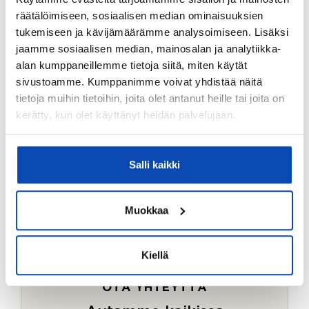
Ostotoimeksiantopalvelumme sopii myös esimerkiksi
räätälöimiseen, sosiaalisen median ominaisuuksien
sijoitus- ja vapaa-ajan asuntojen ostoon.
tukemiseen ja kävijämäärämme analysoimiseen. Lisäksi
jaamme sosiaalisen median, mainosalan ja analytiikka-
LUE LISÄÄ
alan kumppaneillemme tietoja siitä, miten käytät
sivustoamme. Kumppanimme voivat yhdistää näitä
tietoja muihin tietoihin, joita olet antanut heille tai joita on
kerätty, kun olet käyttänyt heidän palvelujaan.
Salli kaikki
Muokkaa
Kiellä
OTA YHTEYTTÄ