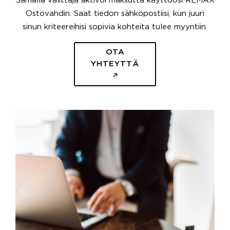
Samalla välittäjä aktivoi maksutta käyttöösi REMAX
Ostovahdin. Saat tiedon sähköpostiisi, kun juuri
sinun kriteereihisi sopivia kohteita tulee myyntiin.
OTA
YHTEYTTÄ