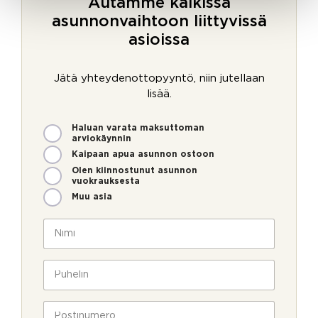
Autamme kaikissa
asunnonvaihtoon liittyvissä
asioissa
Jätä yhteydenottopyyntö, niin jutellaan
lisää.
M
Haluan varata maksuttoman
i
arviokäynnin
t
Kaipaan apua asunnon ostoon
e
Olen kiinnostunut asunnon
n
vuokrauksesta
v
Muu asia
o
i
N
m
i
m
m
e
i
P
o
*
u
l
h
l
e
P
a