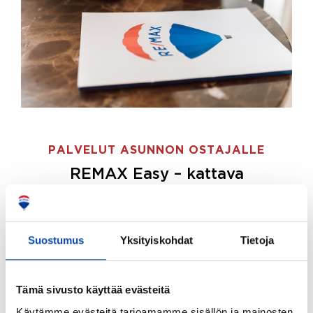
PALVELUT ASUNNON OSTAJALLE
REMAX Easy – kattava
palvelupaketti asunnon ostoon
REMAX Easy on palvelupakettimme asunnon
ostajille.
Tee ostotoimeksianto ja etsimme juuri
Suostumus
Yksityiskohdat
Tietoja
sinulle sopivan kodin, eikä sinun tarvitse nähdä
vaivaa sen löytämiseksi.
Tämä sivusto käyttää evästeitä
Hoidamme koko ostoprosessin puolestasi.
Käytämme evästeitä tarjoamamme sisällön ja mainosten