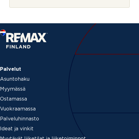
r
e
j
n
e
t
_
e
m
a
i
l
Palvelut
Asuntohaku
Myymässä
Ostamassa
Vuokraamassa
Palveluhinnasto
Ideat ja vinkit
Myytävät liiketilat ja liiketoiminnot