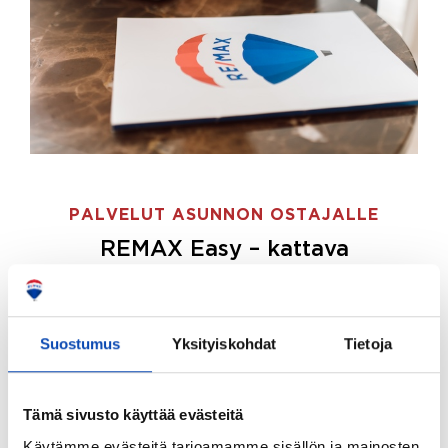
PALVELUT ASUNNON OSTAJALLE
REMAX Easy – kattava
palvelupaketti asunnon ostoon
REMAX Easy on palvelupakettimme asunnon
ostajille.
Tee ostotoimeksianto ja etsimme juuri
Suostumus
Yksityiskohdat
Tietoja
sinulle sopivan kodin, eikä sinun tarvitse nähdä
vaivaa sen löytämiseksi.
Tämä sivusto käyttää evästeitä
Hoidamme koko ostoprosessin puolestasi.
Käytämme evästeitä tarjoamamme sisällön ja mainosten