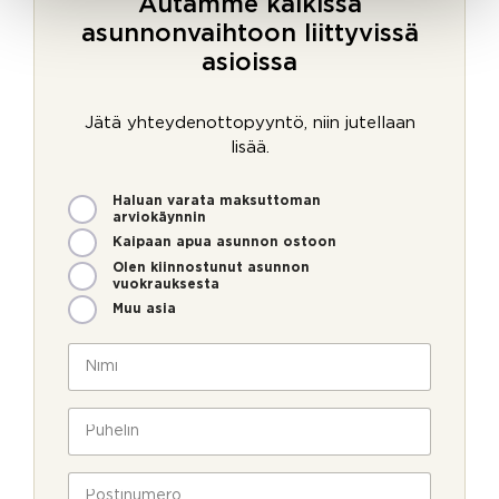
Autamme kaikissa
asunnonvaihtoon liittyvissä
asioissa
Jätä yhteydenottopyyntö, niin jutellaan
lisää.
M
Haluan varata maksuttoman
i
arviokäynnin
t
Kaipaan apua asunnon ostoon
e
Olen kiinnostunut asunnon
n
vuokrauksesta
v
Muu asia
o
i
N
m
i
m
m
e
i
P
o
*
u
l
h
l
e
P
a