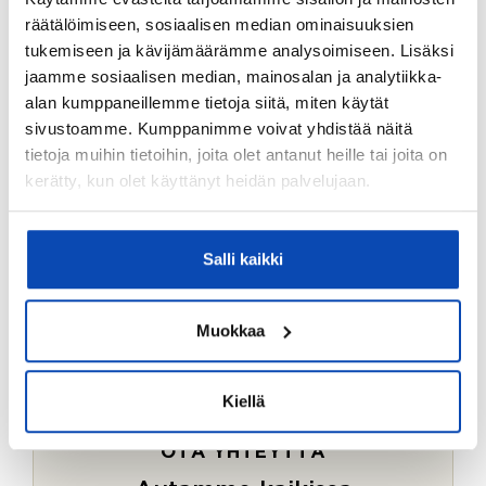
Ostotoimeksiantopalvelumme sopii myös esimerkiksi
räätälöimiseen, sosiaalisen median ominaisuuksien
sijoitus- ja vapaa-ajan asuntojen ostoon.
tukemiseen ja kävijämäärämme analysoimiseen. Lisäksi
jaamme sosiaalisen median, mainosalan ja analytiikka-
LUE LISÄÄ
alan kumppaneillemme tietoja siitä, miten käytät
sivustoamme. Kumppanimme voivat yhdistää näitä
tietoja muihin tietoihin, joita olet antanut heille tai joita on
kerätty, kun olet käyttänyt heidän palvelujaan.
Salli kaikki
Muokkaa
Kiellä
OTA YHTEYTTÄ