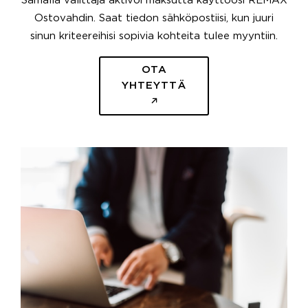
Samalla välittäjä aktivoi maksutta käyttöösi REMAX
Ostovahdin. Saat tiedon sähköpostiisi, kun juuri
sinun kriteereihisi sopivia kohteita tulee myyntiin.
OTA
YHTEYTTÄ