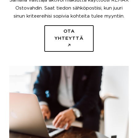
Samalla välittäjä aktivoi maksutta käyttöösi REMAX
Ostovahdin. Saat tiedon sähköpostiisi, kun juuri
sinun kriteereihisi sopivia kohteita tulee myyntiin.
OTA
YHTEYTTÄ