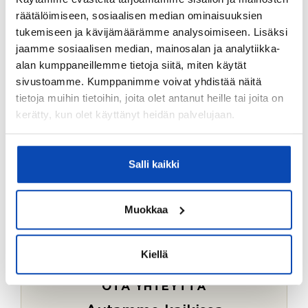
Ostotoimeksiantopalvelumme sopii myös esimerkiksi
räätälöimiseen, sosiaalisen median ominaisuuksien
sijoitus- ja vapaa-ajan asuntojen ostoon.
tukemiseen ja kävijämäärämme analysoimiseen. Lisäksi
jaamme sosiaalisen median, mainosalan ja analytiikka-
LUE LISÄÄ
alan kumppaneillemme tietoja siitä, miten käytät
sivustoamme. Kumppanimme voivat yhdistää näitä
tietoja muihin tietoihin, joita olet antanut heille tai joita on
kerätty, kun olet käyttänyt heidän palvelujaan.
Salli kaikki
Muokkaa
Kiellä
OTA YHTEYTTÄ