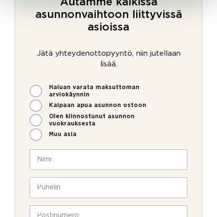
Autamme kaikissa
asunnonvaihtoon liittyvissä
asioissa
Jätä yhteydenottopyyntö, niin jutellaan
lisää.
M
Haluan varata maksuttoman
i
arviokäynnin
t
Kaipaan apua asunnon ostoon
e
Olen kiinnostunut asunnon
n
vuokrauksesta
v
Muu asia
o
i
N
m
i
m
m
e
i
P
o
*
u
l
h
l
e
P
a