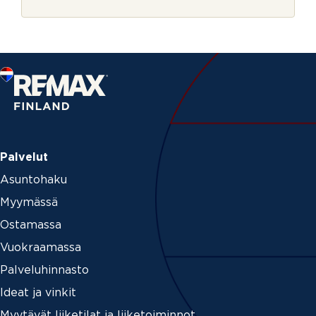
r
_
j
i
e
d
P
u
h
e
l
i
n
Palvelut
Asuntohaku
Myymässä
Ostamassa
Vuokraamassa
Palveluhinnasto
Ideat ja vinkit
Myytävät liiketilat ja liiketoiminnot