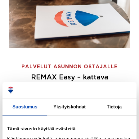
PALVELUT ASUNNON OSTAJALLE
REMAX Easy – kattava
palvelupaketti asunnon ostoon
REMAX Easy on palvelupakettimme asunnon
ostajille.
Tee ostotoimeksianto ja etsimme juuri
Suostumus
Yksityiskohdat
Tietoja
sinulle sopivan kodin, eikä sinun tarvitse nähdä
vaivaa sen löytämiseksi.
Tämä sivusto käyttää evästeitä
Hoidamme koko ostoprosessin puolestasi.
Käytämme evästeitä tarjoamamme sisällön ja mainosten