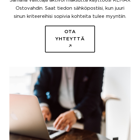
Samalla välittäjä aktivoi maksutta käyttöösi REMAX
Ostovahdin. Saat tiedon sähköpostiisi, kun juuri
sinun kriteereihisi sopivia kohteita tulee myyntiin.
OTA
YHTEYTTÄ