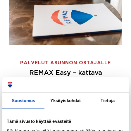
PALVELUT ASUNNON OSTAJALLE
REMAX Easy – kattava
palvelupaketti asunnon ostoon
REMAX Easy on palvelupakettimme asunnon
ostajille.
Tee ostotoimeksianto ja etsimme juuri
Suostumus
Yksityiskohdat
Tietoja
sinulle sopivan kodin, eikä sinun tarvitse nähdä
vaivaa sen löytämiseksi.
Tämä sivusto käyttää evästeitä
Hoidamme koko ostoprosessin puolestasi.
Käytämme evästeitä tarjoamamme sisällön ja mainosten