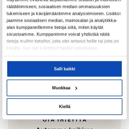
Ostotoimeksiantopalvelumme sopii myös esimerkiksi
räätälöimiseen, sosiaalisen median ominaisuuksien
sijoitus- ja vapaa-ajan asuntojen ostoon.
tukemiseen ja kävijämäärämme analysoimiseen. Lisäksi
jaamme sosiaalisen median, mainosalan ja analytiikka-
LUE LISÄÄ
alan kumppaneillemme tietoja siitä, miten käytät
sivustoamme. Kumppanimme voivat yhdistää näitä
tietoja muihin tietoihin, joita olet antanut heille tai joita on
kerätty, kun olet käyttänyt heidän palvelujaan.
Salli kaikki
Muokkaa
Kiellä
OTA YHTEYTTÄ