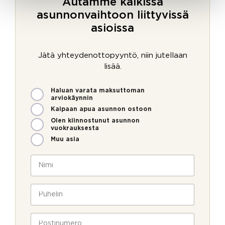
Autamme kaikissa
asunnonvaihtoon liittyvissä
asioissa
Jätä yhteydenottopyyntö, niin jutellaan
lisää.
M
Haluan varata maksuttoman
i
arviokäynnin
t
Kaipaan apua asunnon ostoon
e
Olen kiinnostunut asunnon
n
vuokrauksesta
v
Muu asia
o
i
N
m
i
m
m
e
i
P
o
*
u
l
h
l
e
P
a