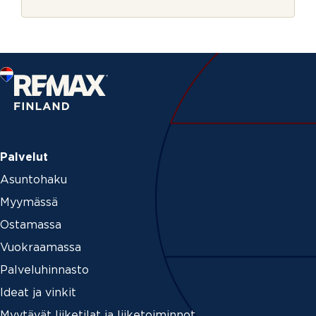
r
j
e
Palvelut
Asuntohaku
Myymässä
Ostamassa
Vuokraamassa
Palveluhinnasto
Ideat ja vinkit
Myytävät liiketilat ja liiketoiminnot