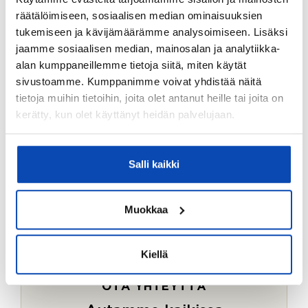
Ostotoimeksiantopalvelumme sopii myös esimerkiksi
räätälöimiseen, sosiaalisen median ominaisuuksien
sijoitus- ja vapaa-ajan asuntojen ostoon.
tukemiseen ja kävijämäärämme analysoimiseen. Lisäksi
jaamme sosiaalisen median, mainosalan ja analytiikka-
LUE LISÄÄ
alan kumppaneillemme tietoja siitä, miten käytät
sivustoamme. Kumppanimme voivat yhdistää näitä
tietoja muihin tietoihin, joita olet antanut heille tai joita on
kerätty, kun olet käyttänyt heidän palvelujaan.
Salli kaikki
Muokkaa
Kiellä
OTA YHTEYTTÄ