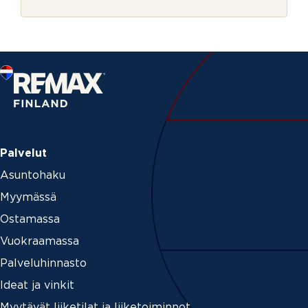
r
j
e
Palvelut
Asuntohaku
Myymässä
Ostamassa
Vuokraamassa
Palveluhinnasto
Ideat ja vinkit
Myytävät liiketilat ja liiketoiminnot