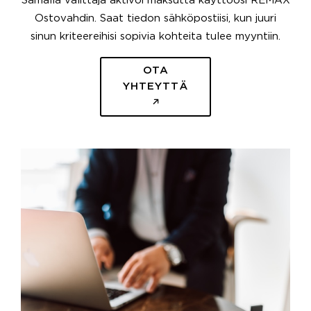
Samalla välittäjä aktivoi maksutta käyttöösi REMAX
Ostovahdin. Saat tiedon sähköpostiisi, kun juuri
sinun kriteereihisi sopivia kohteita tulee myyntiin.
OTA
YHTEYTTÄ