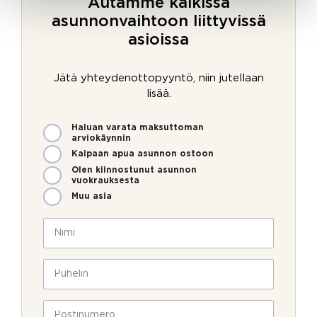
Autamme kaikissa
asunnonvaihtoon liittyvissä
asioissa
Jätä yhteydenottopyyntö, niin jutellaan
lisää.
M
Haluan varata maksuttoman
i
arviokäynnin
t
Kaipaan apua asunnon ostoon
e
Olen kiinnostunut asunnon
n
vuokrauksesta
v
Muu asia
o
*
i
N
U
m
i
u
m
m
t
e
i
P
i
o
*
u
s
l
h
k
l
e
P
i
a