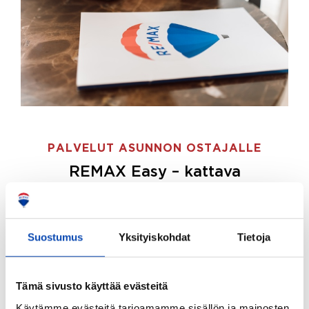
PALVELUT ASUNNON OSTAJALLE
REMAX Easy – kattava
palvelupaketti asunnon ostoon
REMAX Easy on palvelupakettimme asunnon
ostajille.
Tee ostotoimeksianto ja etsimme juuri
Suostumus
Yksityiskohdat
Tietoja
sinulle sopivan kodin, eikä sinun tarvitse nähdä
vaivaa sen löytämiseksi.
Tämä sivusto käyttää evästeitä
Hoidamme koko ostoprosessin puolestasi.
Käytämme evästeitä tarjoamamme sisällön ja mainosten