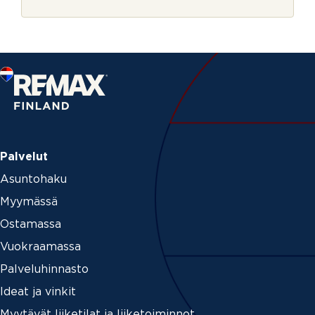
r
j
e
Palvelut
Asuntohaku
Myymässä
Ostamassa
Vuokraamassa
Palveluhinnasto
Ideat ja vinkit
Myytävät liiketilat ja liiketoiminnot