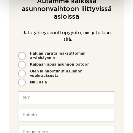
Autamme kaikissa
asunnonvaihtoon liittyvissä
asioissa
Jätä yhteydenottopyyntö, niin jutellaan
lisää.
M
Haluan varata maksuttoman
i
arviokäynnin
t
Kaipaan apua asunnon ostoon
e
Olen kiinnostunut asunnon
n
vuokrauksesta
v
Muu asia
o
i
N
m
i
m
m
e
i
P
o
*
u
l
h
l
e
P
a