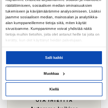
Ostotoimeksiantopalvelumme sopii myös esimerkiksi
räätälöimiseen, sosiaalisen median ominaisuuksien
sijoitus- ja vapaa-ajan asuntojen ostoon.
tukemiseen ja kävijämäärämme analysoimiseen. Lisäksi
jaamme sosiaalisen median, mainosalan ja analytiikka-
LUE LISÄÄ
alan kumppaneillemme tietoja siitä, miten käytät
sivustoamme. Kumppanimme voivat yhdistää näitä
tietoja muihin tietoihin, joita olet antanut heille tai joita on
kerätty, kun olet käyttänyt heidän palvelujaan.
Salli kaikki
Muokkaa
Kiellä
OTA YHTEYTTÄ