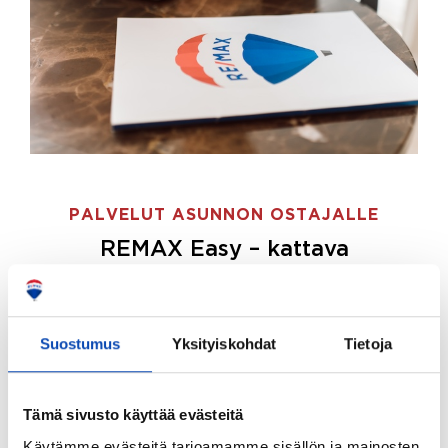
PALVELUT ASUNNON OSTAJALLE
REMAX Easy – kattava
palvelupaketti asunnon ostoon
REMAX Easy on palvelupakettimme asunnon
ostajille.
Tee ostotoimeksianto ja etsimme juuri
Suostumus
Yksityiskohdat
Tietoja
sinulle sopivan kodin, eikä sinun tarvitse nähdä
vaivaa sen löytämiseksi.
Tämä sivusto käyttää evästeitä
Hoidamme koko ostoprosessin puolestasi.
Käytämme evästeitä tarjoamamme sisällön ja mainosten