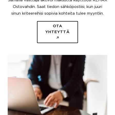
Samalla välittäjä aktivoi maksutta käyttöösi REMAX
Ostovahdin. Saat tiedon sähköpostiisi, kun juuri
sinun kriteereihisi sopivia kohteita tulee myyntiin.
OTA
YHTEYTTÄ