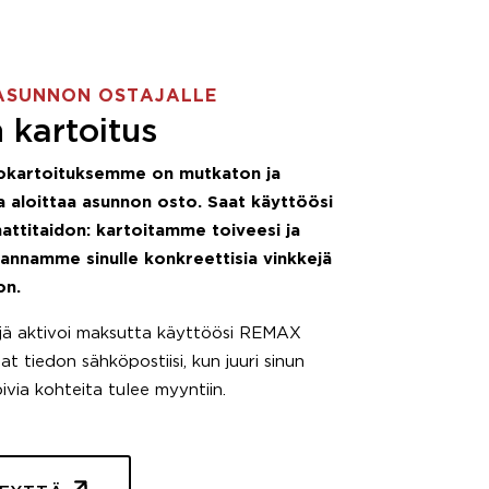
ASUNNON OSTAJALLE
 kartoitus
okartoituksemme on mutkaton ja
 aloittaa asunnon osto. Saat käyttöösi
attitaidon: kartoitamme toiveesi ja
 annamme sinulle konkreettisia vinkkejä
on.
äjä aktivoi maksutta käyttöösi REMAX
t tiedon sähköpostiisi, kun juuri sinun
pivia kohteita tulee myyntiin.