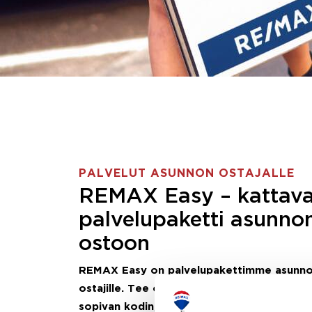
PALVELUT ASUNNON OSTAJALLE
REMAX Easy – kattav
palvelupaketti asunno
ostoon
REMAX Easy on palvelupakettimme asunn
ostajille.
Tee ostotoimeksianto ja etsimme j
sopivan kodin, eikä sinun tarvitse nähdä va