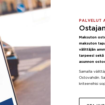
PALVELUT 
Ostajan
Maksuton ost
maksuton tapa
välittäjän amm
tarpeesi sekä
asunnon osto
Samalla välitt
Ostovahdin. Saa
kriteereihisi so