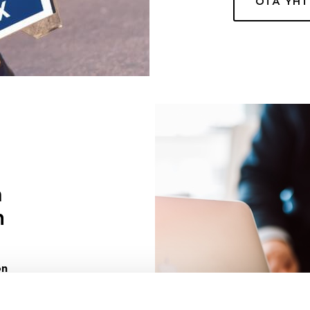
OTA YH
a
n
on
uuri sinulle
ivaa sen