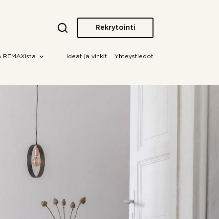
Rekrytointi
a REMAXista
Ideat ja vinkit
Yhteystiedot