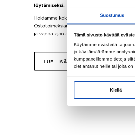
löytämiseksi.
Suostumus
Hoidamme koko ostoprosessin puolestasi.
Ostotoimeksiantopalvelumme sopii myös esimer
ja vapaa-ajan asuntojen ostoon.
Tämä sivusto käyttää eväste
Käytämme evästeitä tarjoama
ja kävijämäärämme analysoim
kumppaneillemme tietoja siitä
LUE LISÄÄ
olet antanut heille tai joita o
Kiellä