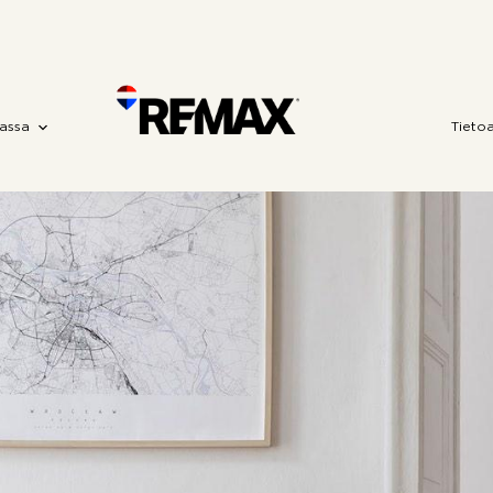
assa
Tieto