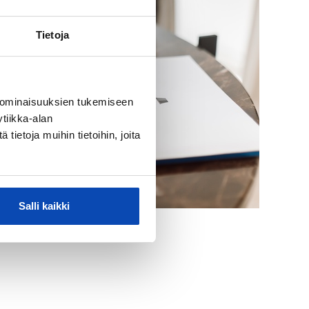
Tietoja
 ominaisuuksien tukemiseen
tiikka-alan
ietoja muihin tietoihin, joita
Salli kaikki