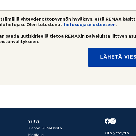
ttämällä yhteydenottopyynnön hyväksyn, että REMAX käsitt
ilötietojasi. Olen tutustunut
tietosuojaselosteeseen
.
an saada uutiskirjeellä tietoa REMAXin palveluista liittyen as
teistönvälitykseen.
LÄHETÄ VIES
Yritys
Tietoa REMAXista
Ota yhteyttä
Medialle