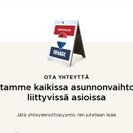
OTA YHTEYTTÄ
tamme kaikissa asunnonvaiht
liittyvissä asioissa
Jätä yhteydenottopyyntö, niin jutellaan lisää.