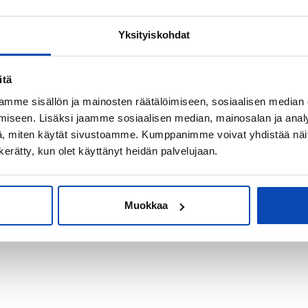
Yksityiskohdat
kiksi sijoitus-
itä
mme sisällön ja mainosten räätälöimiseen, sosiaalisen median
iseen. Lisäksi jaamme sosiaalisen median, mainosalan ja analy
, miten käytät sivustoamme. Kumppanimme voivat yhdistää näitä t
n kerätty, kun olet käyttänyt heidän palvelujaan.
Muokkaa