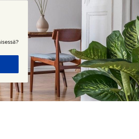
isessä?