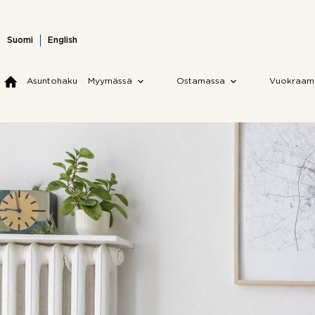
Skip
to
content
Suomi
English
Asuntohaku
Myymässä
Ostamassa
Vuokraam