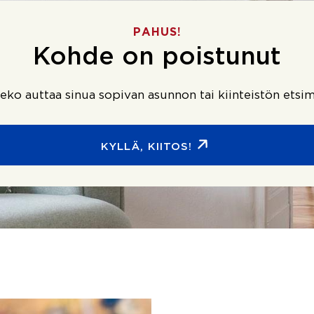
PAHUS!
Kohde on poistunut
ko auttaa sinua sopivan asunnon tai kiinteistön etsim
KYLLÄ, KIITOS!