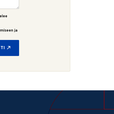
elee
umiseen ja
TI