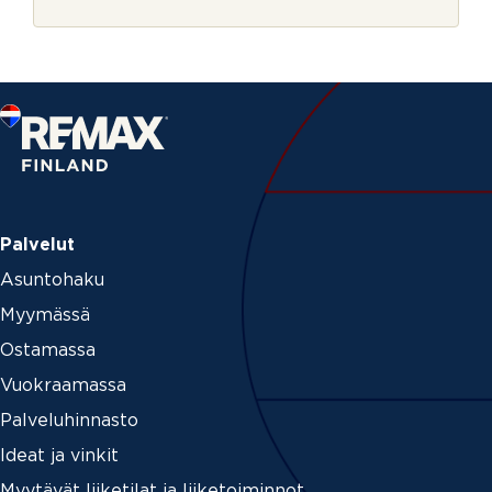
r
i
j
n
e
V
a
h
v
i
s
t
u
s
N
Palvelut
i
Asuntohaku
m
i
Myymässä
Ostamassa
Vuokraamassa
Palveluhinnasto
Ideat ja vinkit
Myytävät liiketilat ja liiketoiminnot