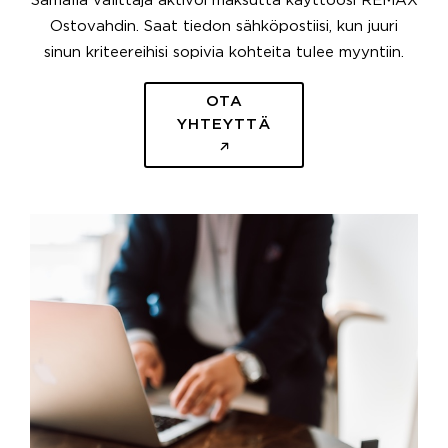
Samalla välittäjä aktivoi maksutta käyttöösi REMAX
Ostovahdin. Saat tiedon sähköpostiisi, kun juuri
sinun kriteereihisi sopivia kohteita tulee myyntiin.
OTA
YHTEYTTÄ