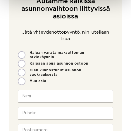
Autamme kaikissa
asunnonvaihtoon liittyvissä
asioissa
Jätä yhteydenottopyyntö, niin jutellaan
lisää.
M
Haluan varata maksuttoman
i
arviokäynnin
t
Kaipaan apua asunnon ostoon
e
Olen kiinnostunut asunnon
n
vuokrauksesta
v
Muu asia
o
i
N
m
i
m
m
e
i
P
o
*
u
l
h
l
e
P
a