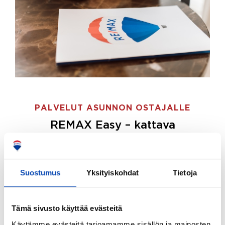
PALVELUT ASUNNON OSTAJALLE
REMAX Easy – kattava
palvelupaketti asunnon ostoon
REMAX Easy on palvelupakettimme asunnon
ostajille.
Tee ostotoimeksianto ja etsimme juuri
Suostumus
Yksityiskohdat
Tietoja
sinulle sopivan kodin, eikä sinun tarvitse nähdä
vaivaa sen löytämiseksi.
Tämä sivusto käyttää evästeitä
Hoidamme koko ostoprosessin puolestasi.
Käytämme evästeitä tarjoamamme sisällön ja mainosten