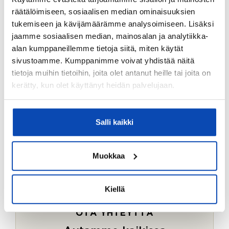
Ostotoimeksiantopalvelumme sopii myös esimerkiksi
räätälöimiseen, sosiaalisen median ominaisuuksien
sijoitus- ja vapaa-ajan asuntojen ostoon.
tukemiseen ja kävijämäärämme analysoimiseen. Lisäksi
jaamme sosiaalisen median, mainosalan ja analytiikka-
LUE LISÄÄ
alan kumppaneillemme tietoja siitä, miten käytät
sivustoamme. Kumppanimme voivat yhdistää näitä
tietoja muihin tietoihin, joita olet antanut heille tai joita on
kerätty, kun olet käyttänyt heidän palvelujaan.
Salli kaikki
Muokkaa
Kiellä
OTA YHTEYTTÄ