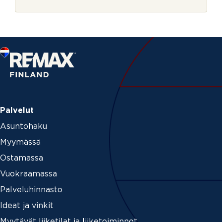
r
i
j
s
e
t
u
s
Palvelut
Asuntohaku
Myymässä
Ostamassa
Vuokraamassa
Palveluhinnasto
Ideat ja vinkit
Myytävät liiketilat ja liiketoiminnot