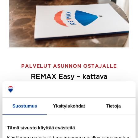
PALVELUT ASUNNON OSTAJALLE
REMAX Easy – kattava
palvelupaketti asunnon ostoon
REMAX Easy on palvelupakettimme asunnon
ostajille.
Tee ostotoimeksianto ja etsimme juuri
Suostumus
Yksityiskohdat
Tietoja
sinulle sopivan kodin, eikä sinun tarvitse nähdä
vaivaa sen löytämiseksi.
Tämä sivusto käyttää evästeitä
Hoidamme koko ostoprosessin puolestasi.
Käytämme evästeitä tarjoamamme sisällön ja mainosten