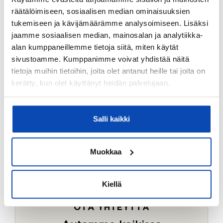
Ostotoimeksiantopalvelumme sopii myös esimerkiksi
räätälöimiseen, sosiaalisen median ominaisuuksien
sijoitus- ja vapaa-ajan asuntojen ostoon.
tukemiseen ja kävijämäärämme analysoimiseen. Lisäksi
jaamme sosiaalisen median, mainosalan ja analytiikka-
LUE LISÄÄ
alan kumppaneillemme tietoja siitä, miten käytät
sivustoamme. Kumppanimme voivat yhdistää näitä
tietoja muihin tietoihin, joita olet antanut heille tai joita on
kerätty, kun olet käyttänyt heidän palvelujaan.
Salli kaikki
Muokkaa
Kiellä
OTA YHTEYTTÄ