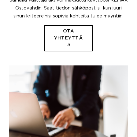
Samalla välittäjä aktivoi maksutta käyttöösi REMAX
Ostovahdin. Saat tiedon sähköpostiisi, kun juuri
sinun kriteereihisi sopivia kohteita tulee myyntiin.
OTA
YHTEYTTÄ