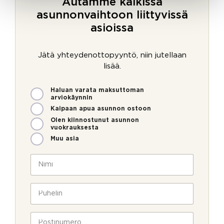
Autamme kaikissa
asunnonvaihtoon liittyvissä
asioissa
Jätä yhteydenottopyyntö, niin jutellaan
lisää.
M
Haluan varata maksuttoman
i
arviokäynnin
t
Kaipaan apua asunnon ostoon
e
Olen kiinnostunut asunnon
n
vuokrauksesta
v
Muu asia
o
i
N
m
i
m
m
e
i
P
o
*
u
l
h
l
e
P
a