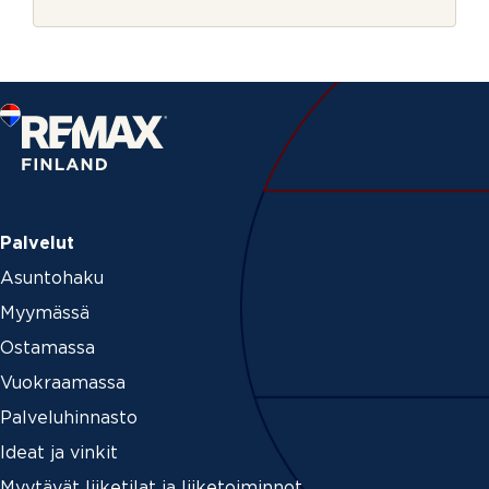
r
j
e
Palvelut
Asuntohaku
Myymässä
Ostamassa
Vuokraamassa
Palveluhinnasto
Ideat ja vinkit
Myytävät liiketilat ja liiketoiminnot