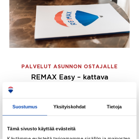
PALVELUT ASUNNON OSTAJALLE
REMAX Easy – kattava
palvelupaketti asunnon ostoon
REMAX Easy on palvelupakettimme asunnon
ostajille.
Tee ostotoimeksianto ja etsimme juuri
Suostumus
Yksityiskohdat
Tietoja
sinulle sopivan kodin, eikä sinun tarvitse nähdä
vaivaa sen löytämiseksi.
Tämä sivusto käyttää evästeitä
Hoidamme koko ostoprosessin puolestasi.
Käytämme evästeitä tarjoamamme sisällön ja mainosten