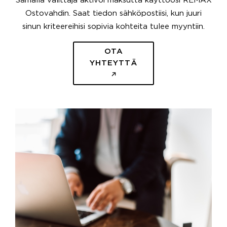
Samalla välittäjä aktivoi maksutta käyttöösi REMAX
Ostovahdin. Saat tiedon sähköpostiisi, kun juuri
sinun kriteereihisi sopivia kohteita tulee myyntiin.
OTA
YHTEYTTÄ