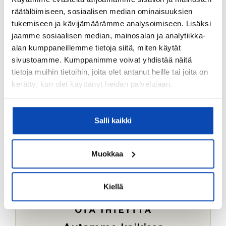
Ostotoimeksiantopalvelumme sopii myös esimerkiksi
räätälöimiseen, sosiaalisen median ominaisuuksien
sijoitus- ja vapaa-ajan asuntojen ostoon.
tukemiseen ja kävijämäärämme analysoimiseen. Lisäksi
jaamme sosiaalisen median, mainosalan ja analytiikka-
LUE LISÄÄ
alan kumppaneillemme tietoja siitä, miten käytät
sivustoamme. Kumppanimme voivat yhdistää näitä
tietoja muihin tietoihin, joita olet antanut heille tai joita on
kerätty, kun olet käyttänyt heidän palvelujaan.
Salli kaikki
Muokkaa
Kiellä
OTA YHTEYTTÄ