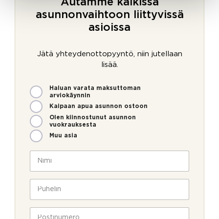
Autamme kaikissa
asunnonvaihtoon liittyvissä
asioissa
Jätä yhteydenottopyyntö, niin jutellaan
lisää.
M
Haluan varata maksuttoman
i
arviokäynnin
t
Kaipaan apua asunnon ostoon
e
Olen kiinnostunut asunnon
n
vuokrauksesta
v
Muu asia
o
U
i
N
u
m
i
t
m
m
i
e
i
P
s
o
*
u
k
l
h
i
l
e
P
r
a