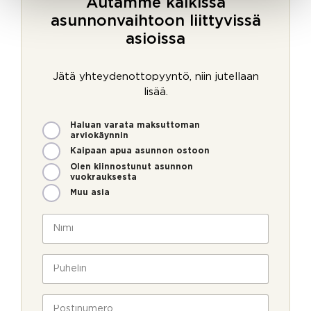
Autamme kaikissa
asunnonvaihtoon liittyvissä
asioissa
Jätä yhteydenottopyyntö, niin jutellaan
lisää.
M
Haluan varata maksuttoman
i
arviokäynnin
t
Kaipaan apua asunnon ostoon
e
Olen kiinnostunut asunnon
n
vuokrauksesta
v
Muu asia
o
i
N
m
i
m
m
a
e
i
P
v
o
*
u
u
l
h
k
l
e
P
s
a