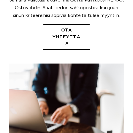
Samalla välittäjä aktivoi maksutta käyttöösi REMAX
Ostovahdin. Saat tiedon sähköpostiisi, kun juuri
sinun kriteereihisi sopivia kohteita tulee myyntiin.
OTA
YHTEYTTÄ