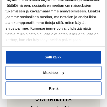
Ostotoimeksiantopalvelumme sopii myös esimerkiksi
räätälöimiseen, sosiaalisen median ominaisuuksien
sijoitus- ja vapaa-ajan asuntojen ostoon.
tukemiseen ja kävijämäärämme analysoimiseen. Lisäksi
jaamme sosiaalisen median, mainosalan ja analytiikka-
LUE LISÄÄ
alan kumppaneillemme tietoja siitä, miten käytät
sivustoamme. Kumppanimme voivat yhdistää näitä
tietoja muihin tietoihin, joita olet antanut heille tai joita on
kerätty, kun olet käyttänyt heidän palvelujaan.
Salli kaikki
Muokkaa
Kiellä
OTA YHTEYTTÄ