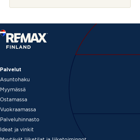
r
j
e
Palvelut
Asuntohaku
Myymässä
Ostamassa
Vuokraamassa
Palveluhinnasto
Ideat ja vinkit
Myytävät liiketilat ja liiketoiminnot