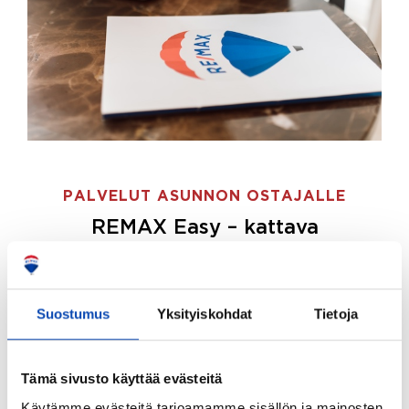
PALVELUT ASUNNON OSTAJALLE
REMAX Easy – kattava
palvelupaketti asunnon ostoon
REMAX Easy on palvelupakettimme asunnon
ostajille.
Tee ostotoimeksianto ja etsimme juuri
Suostumus
Yksityiskohdat
Tietoja
sinulle sopivan kodin, eikä sinun tarvitse nähdä
vaivaa sen löytämiseksi.
Tämä sivusto käyttää evästeitä
Hoidamme koko ostoprosessin puolestasi.
Käytämme evästeitä tarjoamamme sisällön ja mainosten