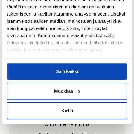
Ostotoimeksiantopalvelumme sopii myös esimerkiksi
räätälöimiseen, sosiaalisen median ominaisuuksien
sijoitus- ja vapaa-ajan asuntojen ostoon.
tukemiseen ja kävijämäärämme analysoimiseen. Lisäksi
jaamme sosiaalisen median, mainosalan ja analytiikka-
LUE LISÄÄ
alan kumppaneillemme tietoja siitä, miten käytät
sivustoamme. Kumppanimme voivat yhdistää näitä
tietoja muihin tietoihin, joita olet antanut heille tai joita on
kerätty, kun olet käyttänyt heidän palvelujaan.
Salli kaikki
Muokkaa
Kiellä
OTA YHTEYTTÄ