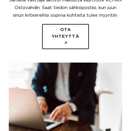
Samalla välittäjä aktivoi maksutta käyttöösi REMAX
Ostovahdin. Saat tiedon sähköpostiisi, kun juuri
sinun kriteereihisi sopivia kohteita tulee myyntiin.
OTA
YHTEYTTÄ