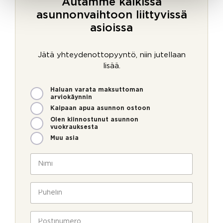
Autamme kaikissa
asunnonvaihtoon liittyvissä
asioissa
Jätä yhteydenottopyyntö, niin jutellaan
lisää.
M
Haluan varata maksuttoman
i
arviokäynnin
t
Kaipaan apua asunnon ostoon
e
Olen kiinnostunut asunnon
n
vuokrauksesta
v
Muu asia
o
i
N
m
i
m
m
e
i
P
o
*
u
l
h
l
e
P
a