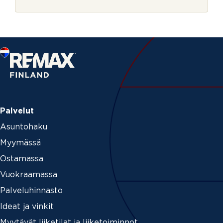
r
*
j
e
Palvelut
Asuntohaku
Myymässä
Ostamassa
Vuokraamassa
Palveluhinnasto
Ideat ja vinkit
Myytävät liiketilat ja liiketoiminnot