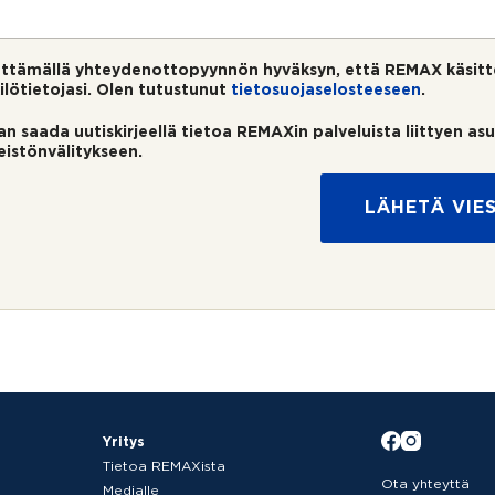
ttämällä yhteydenottopyynnön hyväksyn, että REMAX käsitt
ilötietojasi. Olen tutustunut
tietosuojaselosteeseen
.
an saada uutiskirjeellä tietoa REMAXin palveluista liittyen as
teistönvälitykseen.
LÄHETÄ VIES
Yritys
Tietoa REMAXista
Ota yhteyttä
Medialle