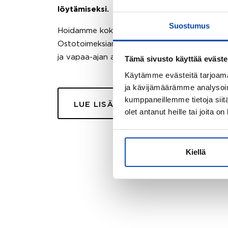
löytämiseksi.
Suostumus
Hoidamme koko ostoprosessin puolestasi.
Ostotoimeksiantopalvelumme sopii myös esimer
ja vapaa-ajan asuntojen ostoon.
Tämä sivusto käyttää eväste
Käytämme evästeitä tarjoama
ja kävijämäärämme analysoim
kumppaneillemme tietoja siitä
LUE LISÄÄ
olet antanut heille tai joita o
Kiellä