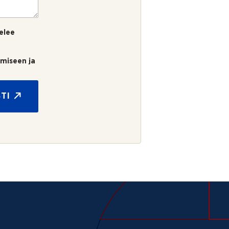
elee
umiseen ja
TI