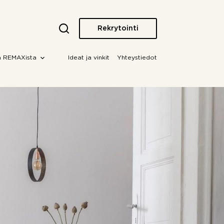
Rekrytointi
a REMAXista
Ideat ja vinkit
Yhteystiedot