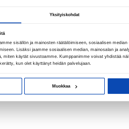
Yksityiskohdat
kiksi sijoitus-
itä
mme sisällön ja mainosten räätälöimiseen, sosiaalisen median
iseen. Lisäksi jaamme sosiaalisen median, mainosalan ja analy
, miten käytät sivustoamme. Kumppanimme voivat yhdistää näitä t
n kerätty, kun olet käyttänyt heidän palvelujaan.
Muokkaa