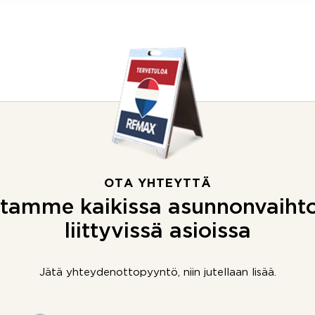
OTA YHTEYTTÄ
tamme kaikissa asunnonvaiht
liittyvissä asioissa
Jätä yhteydenottopyyntö, niin jutellaan lisää.