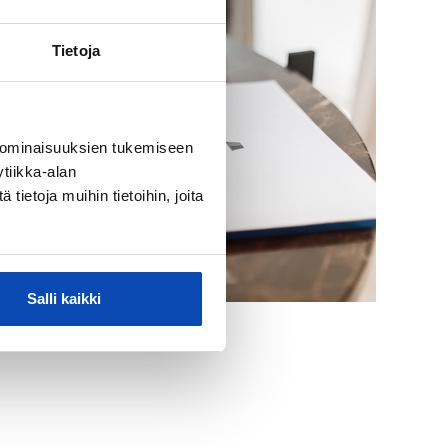
Tietoja
 ominaisuuksien tukemiseen
tiikka-alan
ietoja muihin tietoihin, joita
Salli kaikki