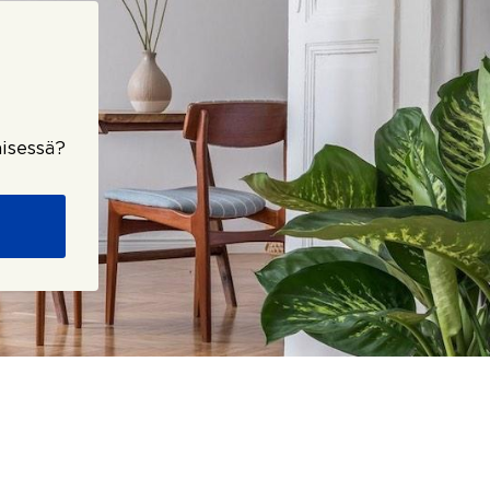
isessä?