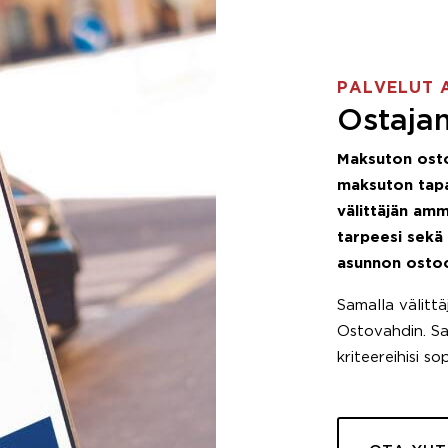
PALVELUT 
Ostajan
Maksuton ost
maksuton tapa
välittäjän amm
tarpeesi sekä
asunnon osto
Samalla välitt
Ostovahdin. Saa
kriteereihisi so