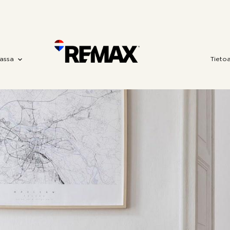
assa
Tieto