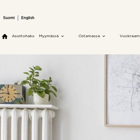
Skip
to
content
Suomi
English
Asuntohaku
Myymässä
Ostamassa
Vuokraam