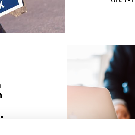
OTA YH
a
n
on
uuri sinulle
ivaa sen