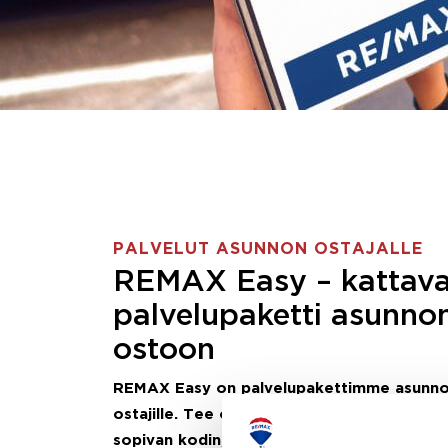
PALVELUT ASUNNON OSTAJALLE
REMAX Easy – kattav
palvelupaketti asunno
ostoon
REMAX Easy on palvelupakettimme asunn
ostajille.
Tee ostotoimeksianto ja etsimme j
sopivan kodin, eikä sinun tarvitse nähdä va