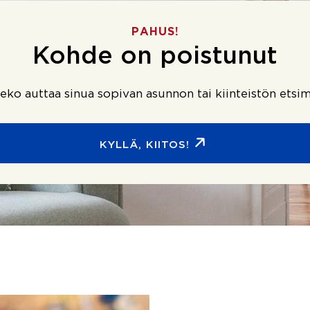
PAHUS!
Kohde on poistunut
ko auttaa sinua sopivan asunnon tai kiinteistön etsim
KYLLÄ, KIITOS!