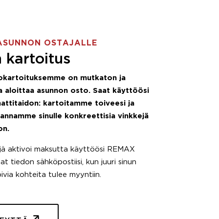
ASUNNON OSTAJALLE
 kartoitus
okartoituksemme on mutkaton ja
 aloittaa asunnon osto. Saat käyttöösi
attitaidon: kartoitamme toiveesi ja
 annamme sinulle konkreettisia vinkkejä
on.
äjä aktivoi maksutta käyttöösi REMAX
t tiedon sähköpostiisi, kun juuri sinun
pivia kohteita tulee myyntiin.