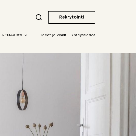
Rekrytointi
a REMAXista
Ideat ja vinkit
Yhteystiedot