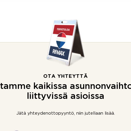
OTA YHTEYTTÄ
tamme kaikissa asunnonvaiht
liittyvissä asioissa
Jätä yhteydenottopyyntö, niin jutellaan lisää.