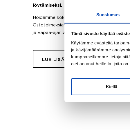
löytämiseksi.
Suostumus
Hoidamme koko ostoprosessin puolestasi.
Ostotoimeksiantopalvelumme sopii myös esimer
ja vapaa-ajan asuntojen ostoon.
Tämä sivusto käyttää eväste
Käytämme evästeitä tarjoama
ja kävijämäärämme analysoim
kumppaneillemme tietoja siitä
LUE LISÄÄ
olet antanut heille tai joita o
Kiellä