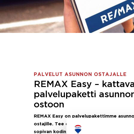
PALVELUT ASUNNON OSTAJALLE
REMAX Easy – kattav
palvelupaketti asunno
ostoon
REMAX Easy on palvelupakettimme asunn
ostajille.
Tee ostotoimeksianto ja etsimme j
sopivan kodin, eikä sinun tarvitse nähdä va