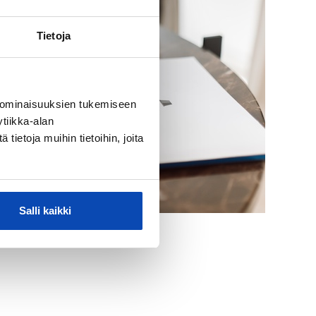
Tietoja
 ominaisuuksien tukemiseen
tiikka-alan
ietoja muihin tietoihin, joita
Salli kaikki