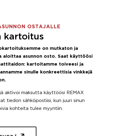
ASUNNON OSTAJALLE
 kartoitus
okartoituksemme on mutkaton ja
 aloittaa asunnon osto. Saat käyttöösi
attitaidon: kartoitamme toiveesi ja
 annamme sinulle konkreettisia vinkkejä
on.
äjä aktivoi maksutta käyttöösi REMAX
t tiedon sähköpostiisi, kun juuri sinun
pivia kohteita tulee myyntiin.