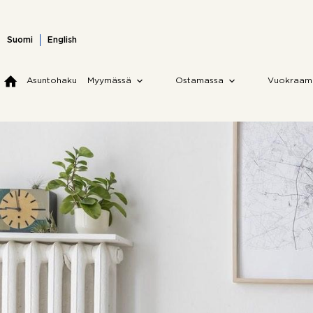
Skip
to
content
Suomi
English
Asuntohaku
Myymässä
Ostamassa
Vuokraam