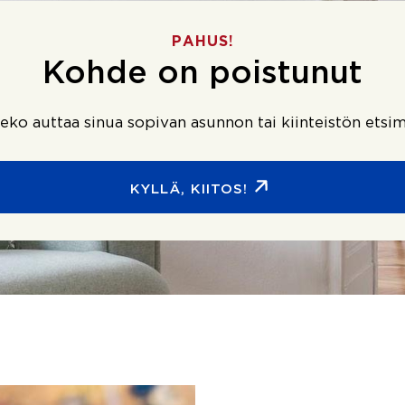
PAHUS!
Kohde on poistunut
ko auttaa sinua sopivan asunnon tai kiinteistön etsim
KYLLÄ, KIITOS!