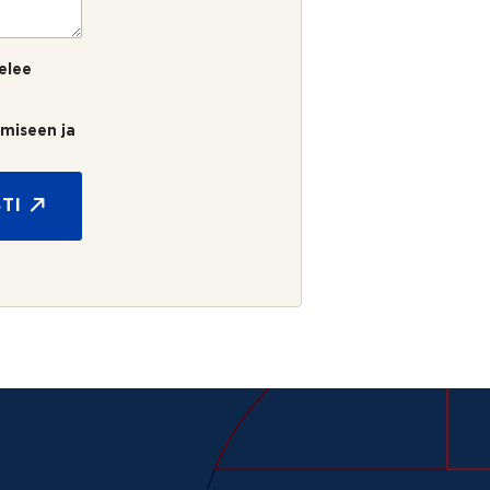
elee
umiseen ja
TI