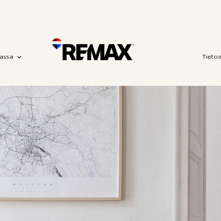
assa
Tieto