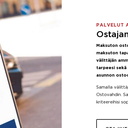
PALVELUT 
Ostajan
Maksuton ost
maksuton tapa
välittäjän amm
tarpeesi sekä
asunnon osto
Samalla välitt
Ostovahdin. Saa
kriteereihisi so