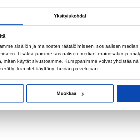
Yksityiskohdat
kiksi sijoitus-
itä
mme sisällön ja mainosten räätälöimiseen, sosiaalisen median
iseen. Lisäksi jaamme sosiaalisen median, mainosalan ja analy
, miten käytät sivustoamme. Kumppanimme voivat yhdistää näitä t
n kerätty, kun olet käyttänyt heidän palvelujaan.
Muokkaa