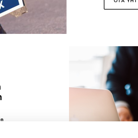
OTA YH
a
n
on
uuri sinulle
ivaa sen