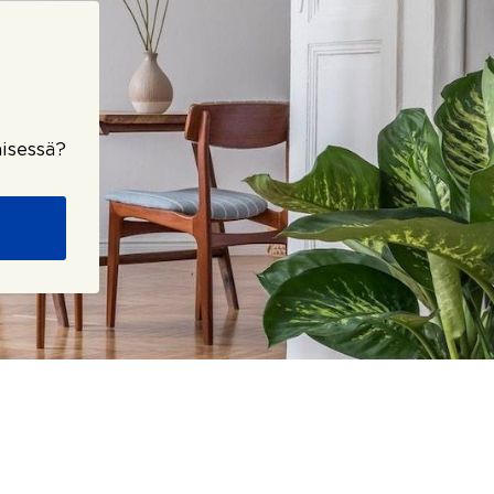
isessä?