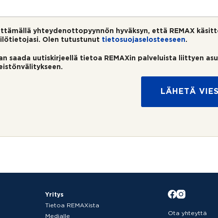
ttämällä yhteydenottopyynnön hyväksyn, että REMAX käsitt
ilötietojasi. Olen tutustunut
tietosuojaselosteeseen
.
an saada uutiskirjeellä tietoa REMAXin palveluista liittyen as
teistönvälitykseen.
LÄHETÄ VIES
Yritys
Tietoa REMAXista
Ota yhteyttä
Medialle