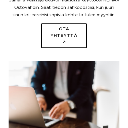
Samalla välittäjä aktivoi maksutta käyttöösi REMAX
Ostovahdin. Saat tiedon sähköpostiisi, kun juuri
sinun kriteereihisi sopivia kohteita tulee myyntiin.
OTA
YHTEYTTÄ