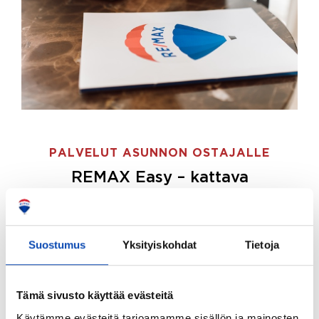
PALVELUT ASUNNON OSTAJALLE
REMAX Easy – kattava
palvelupaketti asunnon ostoon
REMAX Easy on palvelupakettimme asunnon
ostajille.
Tee ostotoimeksianto ja etsimme juuri
Suostumus
Yksityiskohdat
Tietoja
sinulle sopivan kodin, eikä sinun tarvitse nähdä
vaivaa sen löytämiseksi.
Tämä sivusto käyttää evästeitä
Hoidamme koko ostoprosessin puolestasi.
Käytämme evästeitä tarjoamamme sisällön ja mainosten