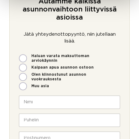
Autamme kaikissa
asunnonvaihtoon liittyvissä
asioissa
Jätä yhteydenottopyyntö, niin jutellaan
lisää.
M
Haluan varata maksuttoman
i
arviokäynnin
t
Kaipaan apua asunnon ostoon
e
Olen kiinnostunut asunnon
n
vuokrauksesta
v
Muu asia
o
i
N
m
i
m
m
e
i
P
o
*
u
l
h
l
e
P
a