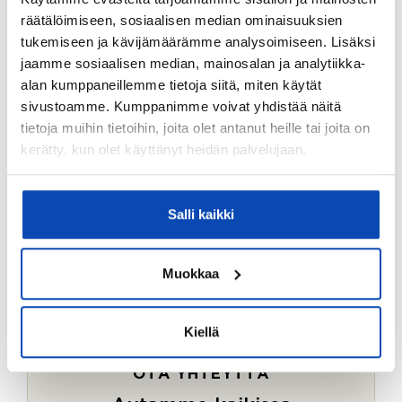
Ostotoimeksiantopalvelumme sopii myös esimerkiksi
räätälöimiseen, sosiaalisen median ominaisuuksien
sijoitus- ja vapaa-ajan asuntojen ostoon.
tukemiseen ja kävijämäärämme analysoimiseen. Lisäksi
jaamme sosiaalisen median, mainosalan ja analytiikka-
LUE LISÄÄ
alan kumppaneillemme tietoja siitä, miten käytät
sivustoamme. Kumppanimme voivat yhdistää näitä
tietoja muihin tietoihin, joita olet antanut heille tai joita on
kerätty, kun olet käyttänyt heidän palvelujaan.
Salli kaikki
Muokkaa
Kiellä
OTA YHTEYTTÄ