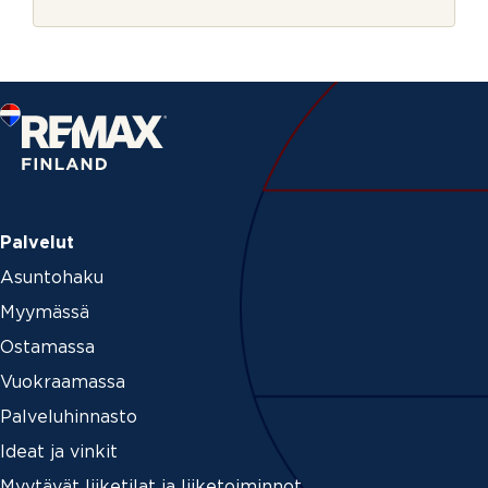
r
e
j
n
e
t
_
p
a
g
e
Palvelut
Asuntohaku
Myymässä
Ostamassa
Vuokraamassa
Palveluhinnasto
Ideat ja vinkit
Myytävät liiketilat ja liiketoiminnot