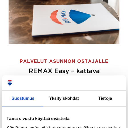
PALVELUT ASUNNON OSTAJALLE
REMAX Easy – kattava
palvelupaketti asunnon ostoon
REMAX Easy on palvelupakettimme asunnon
ostajille.
Tee ostotoimeksianto ja etsimme juuri
Suostumus
Yksityiskohdat
Tietoja
sinulle sopivan kodin, eikä sinun tarvitse nähdä
vaivaa sen löytämiseksi.
Tämä sivusto käyttää evästeitä
Hoidamme koko ostoprosessin puolestasi.
Käytämme evästeitä tarjoamamme sisällön ja mainosten