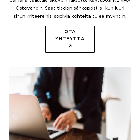
Samalla välittäjä aktivoi maksutta käyttöösi REMAX
Ostovahdin. Saat tiedon sähköpostiisi, kun juuri
sinun kriteereihisi sopivia kohteita tulee myyntiin.
OTA
YHTEYTTÄ