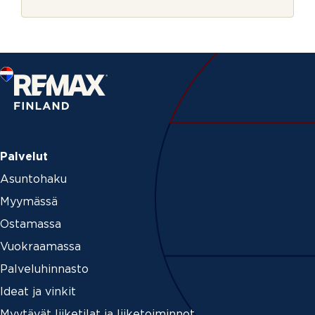
r
i
j
M
e
i
t
e
n
Palvelut
Asuntohaku
Myymässä
Ostamassa
Vuokraamassa
Palveluhinnasto
Ideat ja vinkit
Myytävät liiketilat ja liiketoiminnot