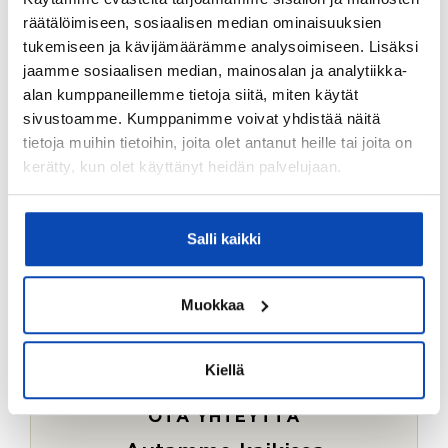
Ostotoimeksiantopalvelumme sopii myös esimerkiksi
räätälöimiseen, sosiaalisen median ominaisuuksien
sijoitus- ja vapaa-ajan asuntojen ostoon.
tukemiseen ja kävijämäärämme analysoimiseen. Lisäksi
jaamme sosiaalisen median, mainosalan ja analytiikka-
LUE LISÄÄ
alan kumppaneillemme tietoja siitä, miten käytät
sivustoamme. Kumppanimme voivat yhdistää näitä
tietoja muihin tietoihin, joita olet antanut heille tai joita on
kerätty, kun olet käyttänyt heidän palvelujaan.
Salli kaikki
Muokkaa
Kiellä
OTA YHTEYTTÄ