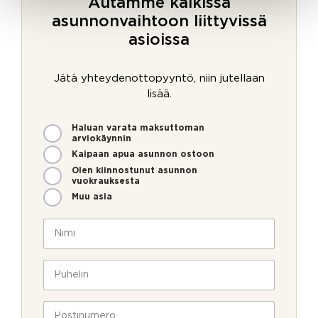
Autamme kaikissa
asunnonvaihtoon liittyvissä
asioissa
Jätä yhteydenottopyyntö, niin jutellaan
lisää.
M
Haluan varata maksuttoman
i
arviokäynnin
t
Kaipaan apua asunnon ostoon
e
Olen kiinnostunut asunnon
n
vuokrauksesta
v
Muu asia
o
i
N
m
i
m
m
e
i
P
o
*
u
l
h
l
e
P
a